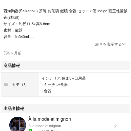
西海陶器(Saikaitoki) 茶碗 お茶碗 飯碗 食器 セット 3個 indigo 藍玉軽量飯
碗(3柄組)
サイズ：約径11.5×高6.8cm
素材：磁器
容量：約340mL
絵柄一つ一つ筆を使って描いたようににじんで見えます。ちぎり和紙風の
続きを表示する
絵柄です。染柄の淡い「藍色」をお楽しみください。
2ヶ月前
●飯碗約１杯＝約174ｇ・約292cal ●世界中で古来より伝わる高貴な藍色
＝indigo ※飯碗以外は商品ではありません。
商品情報
絵柄一つ一つ筆を使って描いたようににじんで見えます。ちぎり和紙風の
絵柄です。染柄の淡い「藍色」をお楽しみください。●飯碗約1杯=約174
インテリア/住まい/日用品
ｇ・約292cal ●世界中で古来より伝わる高貴な藍色=indigo ※飯碗以外は商
カテゴリ
›
キッチン/食器
品ではありません。
›
食器
8223B091KFMP9C8dda
不良品や異なる商品が届いた場合は5日以内にお知らせください。返品交
出品者情報
換またはキャンセルをお受けさせていただきます。
À la mode et mignon
誤って購入された場合は発送前にお知らせくださいませ。
À la mode et mignon