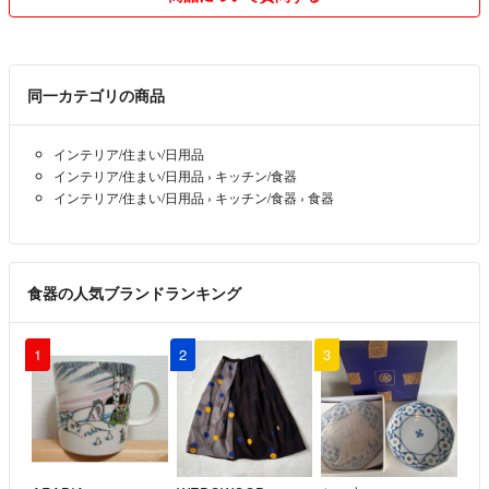
対応させて頂きます。
そして実績が有る分、商品もお安くご提供が可能となっております。
同一カテゴリの商品
そのためお値引のご相談は御遠慮頂けますと幸いです(人件費ギリギリ
の為、御協力と御理解を頂けますと嬉しい限りで御座います。)
インテリア/住まい/日用品
インテリア/住まい/日用品
›
キッチン/食器
ここまでご覧頂き有難う御座います。
インテリア/住まい/日用品
›
キッチン/食器
›
食器
ご縁がある際には、どうぞ宜しくお願い致します。
食器の人気ブランドランキング
1
2
3