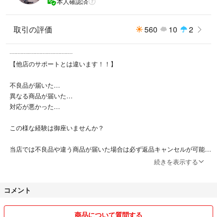
本人確認済
取引の評価
560
10
2
┈┈┈┈┈┈┈┈┈┈
【他店のサポートとは違います！！】
不良品が届いた…
異なる商品が届いた…
対応が悪かった…
この様な経験は御座いませんか？
当店では不良品や違う商品が届いた場合は必ず返品キャンセルが可能で
す！
続きを表示する
また、まだ評価数は少ないですが、他店舗(他サイト)では累計10000件
コメント
以上の取引実績が御座います。
お客様には安心してお取引して頂けるよう、その道のプロスタッフがご
商品について質問する