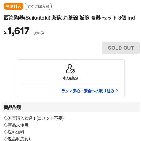
送料込
すぐに購入可
西海陶器(Saikaitoki) 茶碗 お茶碗 飯碗 食器 セット 3個 ind
1,617
¥
送料込
SOLD OUT
本人確認済
ラクマ安心・安全への取り組み
商品説明
◇無言購入歓迎！(コメント不要)
◇新品未使用
◇送料無料
◇返品制度あり