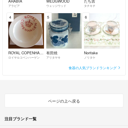
ARABIA
WEDGWOOD
たち吉
アラビア
ウェッジウッド
タチキチ
4
5
6
ROYAL COPENHAGEN
有田焼
Noritake
ロイヤルコペンハーゲン
アリタヤキ
ノリタケ
食器の人気ブランドランキング
ページの上へ戻る
注目ブランド一覧