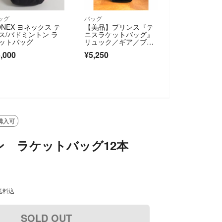
ッグ
バッグ
ONEX ヨネックス テ
【美品】プリンス『テ
ス/バドミントン ラ
ニスラケットバッグ』
ットバッグ
リュック／ギア／ブラ
ック／シルバー／希少
,000
¥5,250
購入可
ン ラケットバッグ12本
送料込
SOLD OUT