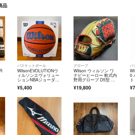
商品
バスケットボール
グローブ
バ
R
WilsonEVOLUTIONウ
Wilson ウィルソン ワ
Wi
ッ
ィルソンエヴォリュー
ナビーヒーロー 軟式内
0
ションNBAジョーダ
野用グローブ D5型 WB
ト
ン 7号
W101756
¥5,400
¥19,800
¥7