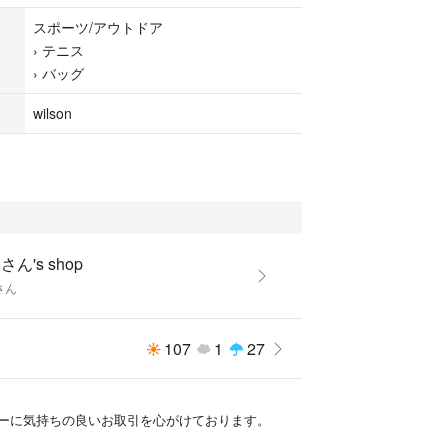
スポーツ/アウトドア
›
テニス
›
バッグ
wilson
さん's shop
さん
107
1
27
ーに気持ちの良いお取引を心がけております。