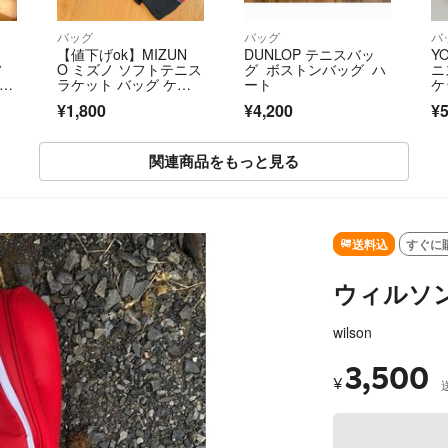
バッグ
バッグ
バ
【値下げok】MIZUN
DUNLOP テニスバッ
Y
ソ
O ミズノ ソフトテニス
グ ボストンバッグ ハ
ニ
×
ラケット バッグ ケー
ート
ケ
ス
¥1,800
¥4,200
¥5
関連商品をもっと見る
SOLD OUT
送料込
すぐに
ウィルソ
wilson
3,500
¥