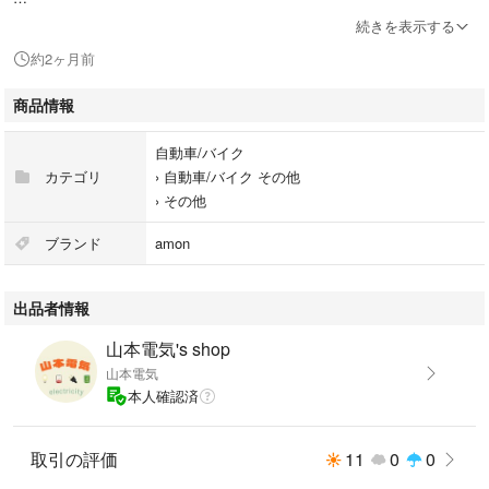
電線サイズは0.75sqで、許容電力は片線で
続きを表示する
12Vで80W
約2ヶ月前
24Vで160W
です。
商品情報
画像は赤2本、黒2本です
自動車/バイク
カテゴリ
›
自動車/バイク その他
›
その他
当商品は、エーモン製 ギボシ端子を使用して作成したハンドメイド品で
す。
ブランド
amon
本数追加、その他オーダー等をご希望の場合、
出品者情報
コメント欄にご記入いただきましたら迅速に対応致しますのでお気軽にご
相談下さい。
山本電気's shop
山本電気
ご覧いただきありがとうございます。
本人確認済
取引の評価
11
0
0