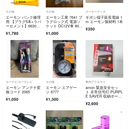
その他
その他
カーオーディオ
エーモン パンク修理
エーモン工業 7641 プ
ギボシ端子延長電線 1
用 【プラグ5本+ラバ
ラグロック式 電源ソ
m エーモン製材料 1本
ーセメント】6630～6
ケット DC12V車 80W
¥350
632
以下
¥1,780
¥1,000
カーナビ/カーテレビ
その他
車内アクセサリ
エーモン アンテナ変
エーモン エアゲー
amon 緊急安全セッ
換コード 2065
ジ 6777
ト 非常信号灯 PURPL
E SAVER 収納ポーチ
¥1,050
¥1,300
付
¥2,600