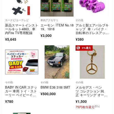
カーナビ/カーテレビ
車内アクセサリ
その他
新品スマートインスト
エーモン ITEM No.18
アルミ製エアバルブキ
ールキット4863、車
19、1818
ャップ 車・バイク・
内Fire TV専用配線
自転車のドレスアッ
¥3,000
プ パープルA
¥5,645
¥380
5%還元
その他
その他
その他
BABY IN CAR ステッ
BMW E36 318i 5MT
メルセデス・ベン
カー 車用 トイ・スト
ツ コレクション 純
¥500,000
ーリー ベイビーイン
正 キーリング オープ
カー
ンスター ゴールド
¥780
¥1,500
(5%)
75円相当還元