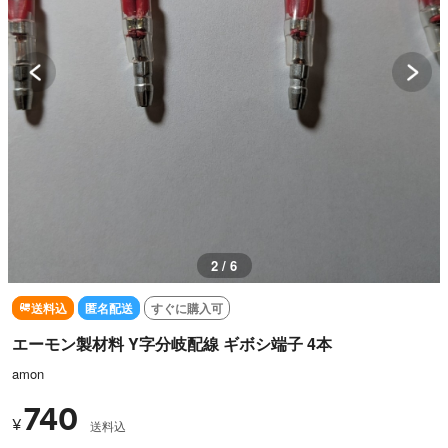
2 / 6
送料込
匿名配送
すぐに購入可
エーモン製材料 Y字分岐配線 ギボシ端子 4本
amon
740
¥
送料込