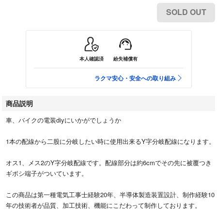
SOLD OUT
本人確認済
紛失補償有
ラクマ安心・安全への取り組み
商品説明
車、バイクの電装diyにいかがでしょうか
1本の配線から二股に分岐したい時に使用出来るY字分岐配線になります。
オス1、メス2のY字分岐配線です。配線部分は約6cmでその先に被覆つき
ギボシ端子がついています。
この商品は第一種電気工事士経験20年、半導体製造装置設計、制作経験10
年の技術者が品質、加工技術、機能にこだわって制作しております。