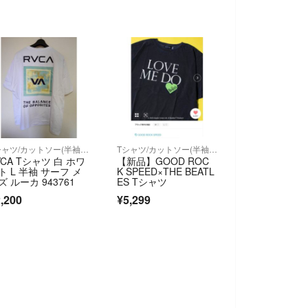
Tシャツ/カットソー(半袖/袖なし)
Tシャツ/カットソー(半袖/袖なし)
VCA Tシャツ 白 ホワ
【新品】GOOD ROC
ト L 半袖 サーフ メ
K SPEED×THE BEATL
ズ ルーカ 943761
ES Tシャツ
,200
¥5,299