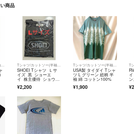
近い商品
Tシャツ/カットソー(半袖/袖なし)
Tシャツ/カットソー(半袖/袖なし)
Tシャツ/カットソー(半袖/袖なし)
ャ
SHOEI Tシャツ Ｌサ
USA製 タイダイ Tシャ
R
)
イズ 黒 ショーエ
ツ L グリーン 総柄 半
イ
イ 株主優待 ショウエ
袖 綿 コットン100%
ン
イ
¥2,200
¥1,900
¥2