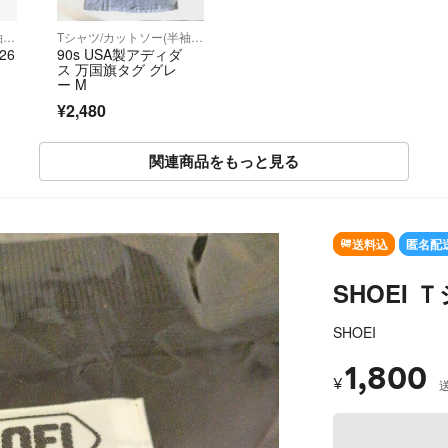
Tシャツ/カットソー(半袖/袖なし)
Tシャツ/カットソー(半袖/袖なし)
26
90s USA製アディダ
ス 万国旗タグ グレ
ー M
¥2,480
関連商品をもっと見る
送料込
匿名配
SHOEI
SHOEI
1,800
¥