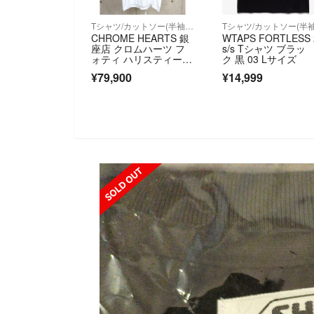
Tシャツ/カットソー(半袖/袖なし)
CHROME HEARTS 銀
WTAPS FORTLESS 
座店 クロムハーツ フ
s/s Tシャツ ブラッ
ォティ ハリスティー
ク 黒 03 Lサイズ
タ Tシャツ 半袖 メン
¥79,900
¥14,999
ズ size:M 白 104093
SOLD OUT