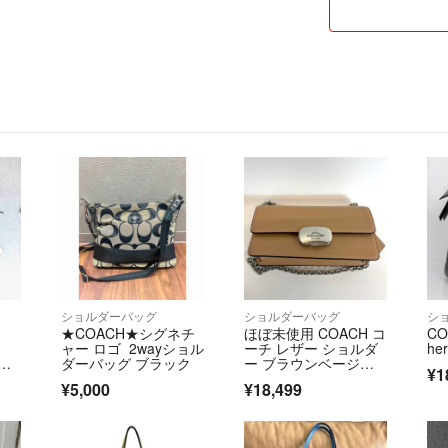
ショルダーバッグ
ショルダーバッグ
シ
★COACH★シグネチ
ほぼ未使用 COACH コ
CO
ャー ロゴ 2wayショル
ーチ レザー ショルダ
her
ザ
ダーバッグ ブラック
ー ブラウンベージ
¥1
ネ
ュ 美品 プレゼント
¥5,000
¥18,499