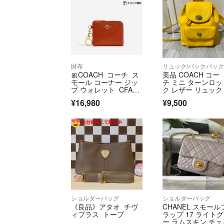
財布
リュック/バックパッ
🎀COACH コーチ ス
美品 COACH コー
モール コーナー ジッ
チ ミニ ターンロッ
プ ウォレット CFA2
ク レザー リュック
7 IMYW7
着型 牛革
¥16,980
¥9,500
ショルダーバッグ
ショルダーバッグ
《良品》アタオ チヴ
CHANEL スモール
ィプラス トープ
ラップ 17 ライト
ー ラムスキン チェ