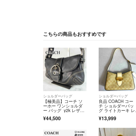
こちらの商品もおすすめです
ショルダーバッグ
ショルダーバッグ
【極美品】コーチ ソ
良品 COACH コー
ーホー ワンショルダ
チ ショルダーバッ
ー バッグ y2k レザ
グ ライトカーキ レ
ー ブラック
ー ベージュ系 シグ
¥44,500
¥13,999
チャー