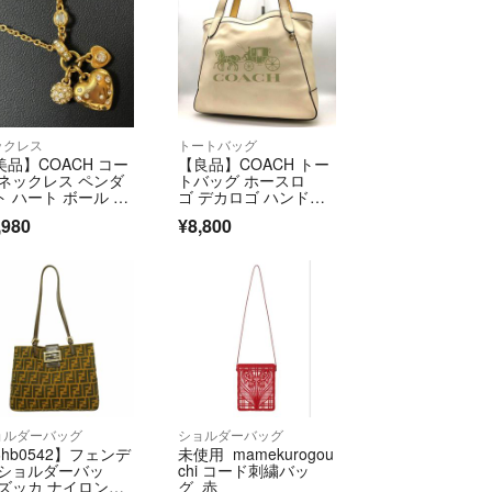
ックレス
トートバッグ
美品】COACH コー
【良品】COACH トー
 ネックレス ペンダ
トバッグ ホースロ
ト ハート ボール パ
ゴ デカロゴ ハンドバ
ェ チャーム ライン
ッグ 肩掛け レザー A4
,980
¥8,800
トーン クリスタ
収容 4063 コーチ ホワ
 ゴールドカラー
イト
ョルダーバッグ
ショルダーバッグ
6hb0542】フェンデ
未使用 mamekurogou
 ショルダーバッ
chi コード刺繍バッ
 ズッカ ナイロンキ
グ 赤