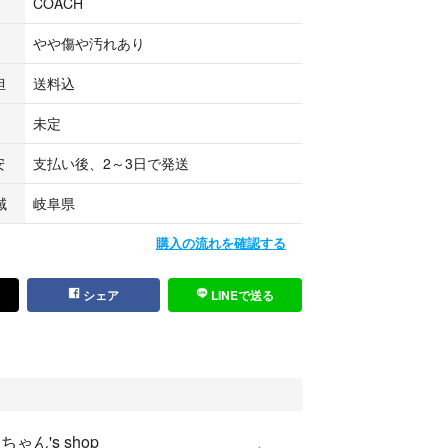
COACH
やや傷や汚れあり
担
送料込
未定
安
支払い後、2～3日で発送
域
岐阜県
購入の流れを確認する
シェア
LINEで送る
ちゃん's shop