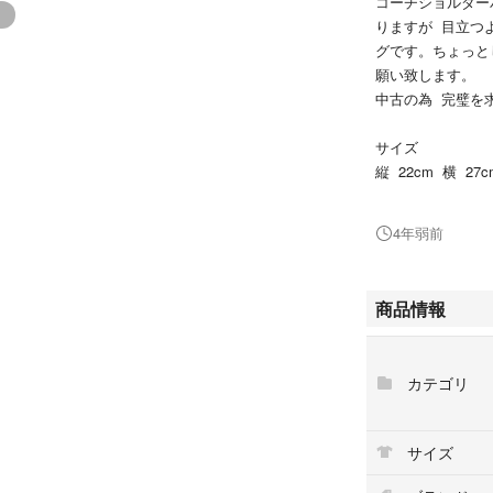
コーチショルダー
りますが 目立つ
グです。ちょっと
願い致します。
中古の為 完璧を
サイズ
縦 22cm 横 27c
ベルトの長さ 106
いずれもおおよそ
4年弱前
多少の誤差はある
商品情報
カテゴリ
サイズ