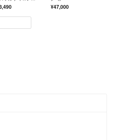
ンバス ブラウン シ
3,490
¥47,000
バー金具【中古】レ
ィース