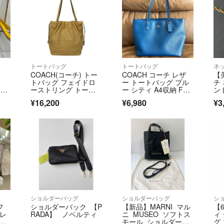
ク
トートバッグ
トートバッグ
ネ
COACH(コーチ) トー
COACH コーチ レザ
【
トバッグ フェイドロ
ー トートバッグ ブル
チ
 巾
ーストリング トート
ー シティ A4収納 F58
ン
バッグ CV947 ベージ
846
ヴ
¥16,200
¥6,980
¥3
ュ レザー
ス
ル
ショルダーバッグ
ショルダーバッグ
シ
フ
ショルダーバック 【P
【新品】MARNI マル
【
グレ
RADA】 ノベルティ
ニ MUSEO ソフトス
ィ
ー
モール ショルダーバ
グ