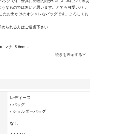
バッグです 金具に比較的細かいキズ 革にシミ等あ
ようなものでは無いと思います。とても可愛いバッ
したお出かけのオシャレなバッグです。よろしくお
求められる方はご遠慮下さい
m マチ 5-8cm
cm
続きを表示する
になります。
かと思いますが ご了承下さい
レディース
›
バッグ
›
ショルダーバッグ
なし