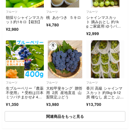
フルーツ
フルーツ
フルーツ
朝採りシャインマスカ
桃 あかつき ５キロ
シャインマスカッ
ット約1キロ【箱別】
ト 摘みおとし 約1k
¥4,780
g ご家庭用 ゆうパケ
¥2,980
ットプラス発送
¥2,999
フルーツ
フルーツ
フルーツ
生ブルーベリー『農薬
大粒甲斐キング 贈答
香川 高級 シャインマ
不使用』＊受粉は日本
用 2房 産地直送 山
スカット 約5kg 9-12
ミツバチまかせ♪ 400
梨限定ぶどう
房 種なし 皮ごと ぶど
g
う 葡萄
¥1,350
¥3,980
¥13,700
関連商品をもっと見る