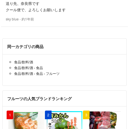
送り先、奈良県です
クール便で、よろしくお願いします
当店では、はねだし、傷モノの宅配はお断りしております
sky blue
- 約1年前
尚 ウィルスの感染には充分に注意して
おりますが
お手元に届きましたら 中性洗剤で洗ってから
同一カテゴリの商品
お召し上がり下さい 宜しくお願い致します
食品/飲料/酒
食品/飲料/酒
›
食品
食品/飲料/酒
›
食品
›
フルーツ
お店は 山梨県北杜市高根町清里にあります
ももやのきよしで検索してみてください
フルーツの人気ブランドランキング
食べてみたくなったら、コメントして下さい
1
2
3
着払いは、なるべく控えてくださいね