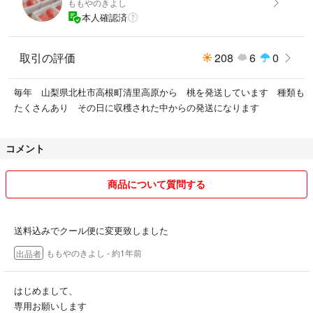
ももやのきよし
YouTubeで 説明してます
本人確認済
ももやのきよし
取引の評価
208
6
0
桃のサイズですが
毎年 山梨県北杜市高根町清里高原から 桃を発送しています 種類も
お手頃サイズが人気商品となってますが
たくさんあり その日に収穫された中からの発送になります
特大は グット大きくなり昨年好評でした
お値段も据え置きで だんぜんお得です
コメント
この商品は1番 デッカイです
とりあえず 一箱だけ
商品について質問する
サービス品
送料込みでクール便に変更致しました
柔らかい桃を希望の方はクールで可能です
ももやのきよし
- 約1年前
出品者
クロネコヤマトさんでの６０サイズでの発送になります
はじめまして、
専用お願いします
それでは皆さま今年もお待ちしております