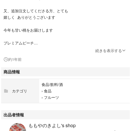
又、追加注文してくださる方、とても
嬉しく ありがとうございます
今年も甘い桃をお届けします
プレミアムピーチ
２キロ箱に超特大の桃を５個入れて
続きを表示する
発送いたします
約1年前
昨年は大好評でした。
商品情報
送料を入れて 専用にいたしますので
食品/飲料/酒
何県か教えてくださいね
カテゴリ
›
食品
›
フルーツ
訳ありとか はねだし でなくて宅配用正品の桃送ります
今年も天気が良くて、メッチャ甘いです
出品者情報
ももやのきよし's shop
ホームページを見てくださいね、