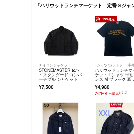
「ハリウッドランチマーケット 定番Ｇジャ
15%還元
ナイロンジャケット
STONEMASTER ✖️ハ
ハリウッドランチマ
イスタンダード コンバ
ケット Tシャツ 半袖
ーチブル ジャケット
ンズ M ブラック 豪
な刺繍 クルーネッ
¥7,500
¥4,980
ク 聖林公司
(15%)
747円相当還元