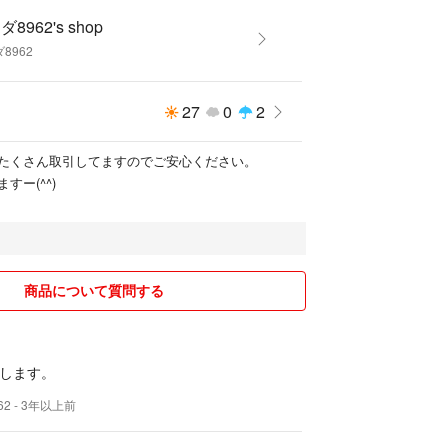
8962's shop
8962
27
0
2
たくさん取引してますのでご安心ください。
すー(^^)
商品について質問する
します。
62
- 3年以上前