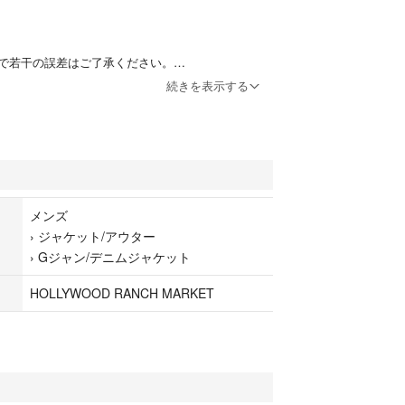
で若干の誤差はご了承ください。
続きを表示する
したが汚れ、ほつれなどはありません。中古品という
だいた上でご購入をお願いします。
で購入した時点で着いてました。
非よろしくお願いします。
メンズ
›
ジャケット/アウター
›
Gジャン/デニムジャケット
HOLLYWOOD RANCH MARKET