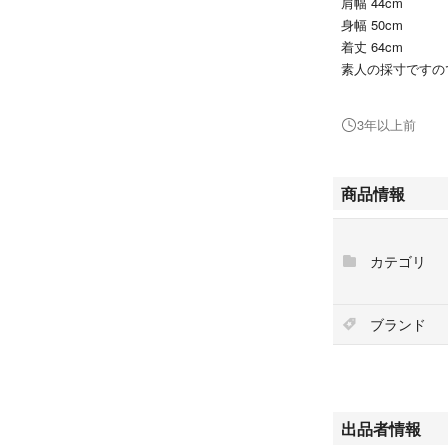
肩幅 44cm
身幅 50cm
着丈 64cm
素人の採寸ですの
●状態：
2～3回着用しま
3年以上前
ことをご理解いた
色落ち部分は新品
商品情報
興味のある方は是
ブルーブルー
カテゴリ
BlueBlue
ガイジンメイド
聖林公司
ブランド
デニムジャケット
出品者情報