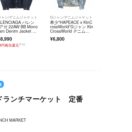
ジャン/デニムジャケット
Gジャン/デニムジャケット
ALENCIAGA バレン
希少"HAPEACE x KinC
アガ 22AW BB Mono
rossWorld"Gジャン Kin
am Denim Jacket モ
CrossWorld デニムジ
グラム デニムジャケ
ャケット ブリーチ加工
8,990
¥6,800
ト ブラック 675208
(1%)
89円相当還元
送
ドランチマーケット 定番
NCH MARKET