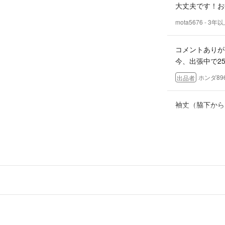
大丈夫です！お
mota5676
- 3年
コメントありが
今、出張中で2
ホンダ89
出品者
袖丈（脇下から
mota5676
- 3年