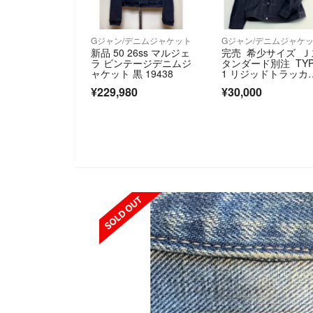
Gジャン/デニムジャケット
Gジャン/デニムジャケ
新品 50 26ss マルジェ
完売 希少サイズ Ｊ
ラ ビンテージデニムジ
タンダード別注 TYP
ャケット 黒 19438
1 リジッドトラッカ
ジャケット
¥229,980
¥30,000
SOLD OUT