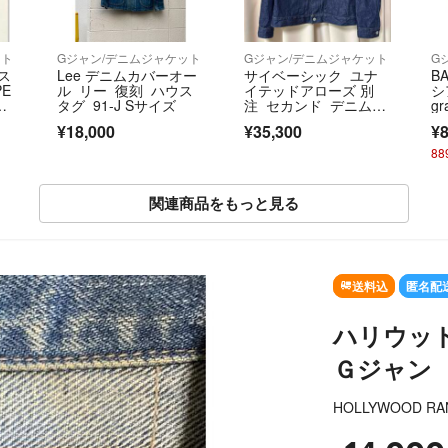
ット
Gジャン/デニムジャケット
Gジャン/デニムジャケット
G
ス
Lee デニムカバーオー
サイベーシック ユナ
B
E
ル リー 復刻 ハウス
イテッドアローズ 別
シ
ー
タグ 91-J Sサイズ
注 セカンド デニムジ
gr
ャケット
ノ
¥18,000
¥35,300
¥8
ッ
8
関連商品をもっと見る
SOLD OUT
送料込
匿名配
ハリウッ
Ｇジャン
HOLLYWOOD RA