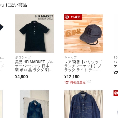
ン」に近い商品
1%還元
Tシャツ/カットソー(半袖/袖なし)
ポロシャツ
キャップ
ー
美品 HR MARKET プル
レア/廃番【ハリウッド
ハ
 メ
オーバーシャツ 日本
ランチマーケット】ブ
ケ
華
製 ポロ 黒 ラクダ 刺繍
ラック ライト デニ
¥2
ロゴ
ム Hキャップ 黒
¥4,800
¥12,180
(1%)
121円相当還元