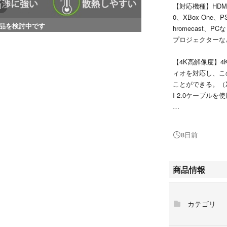
【対応機種】HDM
1
0、XBox One、P
品を検討中です
hromecast、
プロジェクターな
【4K高解像度】4K
ィオを対応し、こ
ことができる。（Xb
I 2.0ケーブル
【プラグ＆プレイ
Iデバイスを接続
8日前
便利です。2つの
す。
商品情報
【高速・安定な伝送
離伝送をサポート
金属製外殻は、よ
カテゴリ
【双方向セレクター