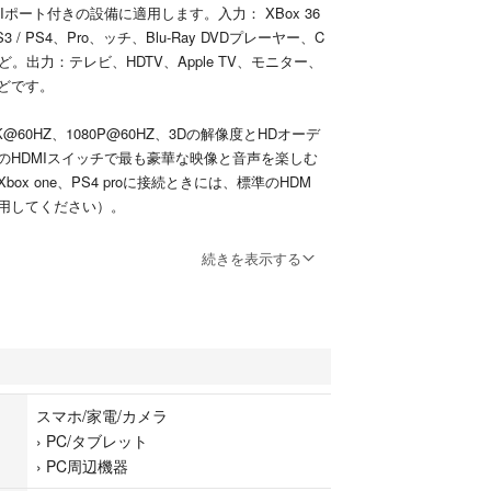
Iポート付きの設備に適用します。入力： XBox 36
S3 / PS4、Pro、ッチ、Blu-Ray DVDプレーヤー、C
PCなど。出力：テレビ、HDTV、Apple TV、モニター、
どです。
@60HZ、1080P@60HZ、3Dの解像度とHDオーデ
のHDMIスイッチで最も豪華な映像と音声を楽しむ
ox one、PS4 proに接続ときには、標準のHDM
を使用してください）。
】電源とドライバが必要ありません。お使いのHDM
続きを表示する
するだけで楽しめます。ワンタッチ切り替え、非常に
LEDランプ付きで、作動中の機器はひと目で分かりま
】HDMI切替器は高帯域幅3.4Gbpsのデータの長距
して、音声と画面が歪めないし信号も遅延しません.
スマホ/家電/カメラ
り強い干渉防止能力と信号安定性を備えています。
›
PC/タブレット
›
PC周辺機器
】2つのHDMIビデオソース（DVDプレーヤーやPS