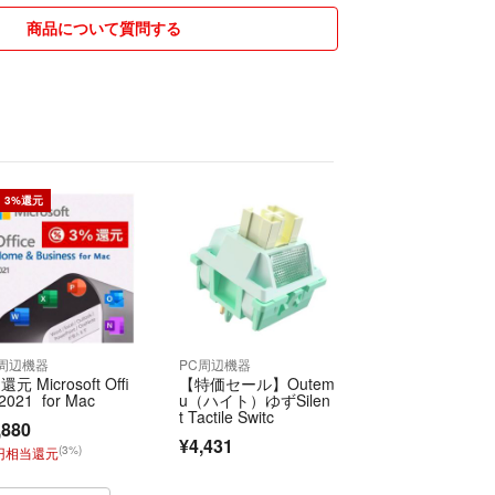
、匿名配送等ご希望の場合、差額分をいただければ
商品について質問する
で購入前にコメントください。
〜７日程度お時間頂きます。余裕をもってご注文く
天候等によりそれ以上かかる場合もございます。）
で送らせで頂きます（厚みオーバー場合、プチプチ
ります）。
く販売させて頂く為、梱包は簡易包装となります。
よってはを小さくしたり、圧縮して、発送をしてお
3%還元
局は日・祝や年末年始も営業しておりますので、基
します。
ない日もございます。
C周辺機器
PC周辺機器
還元 Microsoft Offi
【特価セール】Outem
て
 2021 for Mac
u（ハイト）ゆずSilen
て国内へ輸入されている為、化粧箱に破れ、傷やへ
t Tactile Switc
,880
ある場合がございます。また使用上問題ない程度汚
¥4,431
(3%)
6円相当還元
る場合がございます。海外製品にご不安な場合は、
んがご利用を控え下さい。