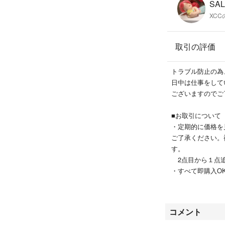
SAL
XCC
取引の評価
トラブル防止の為
日中は仕事をして
ございますのでご
■お取引について
・定期的に価格を
ご了承ください。
す。
2点目から１点追
・すべて即購入O
・一部商品、化粧
■発送・梱包につ
コメント
・基本的に最安値