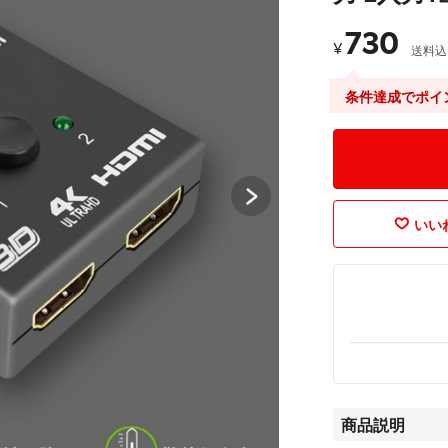
730
¥
送料込
条件達成でポイ
いいね
商品説明