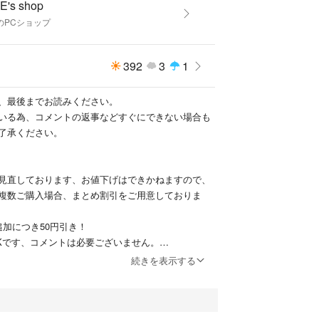
E's shop
のPCショップ
392
3
1
、最後までお読みください。
いる為、コメントの返事などすぐにできない場合も
了承ください。
見直しております、お値下げはできかねますので、
複数ご購入場合、まとめ割引をご用意しておりま
加につき50円引き！
Kです、コメントは必要ございません。
箱なしです。
続きを表示する
いて
での発送方法になります。普通郵便の場合、補償な