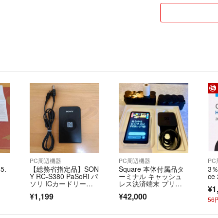
どがありせん。
補償、追跡あり
変更は可能ですの
・お届けまでは2
ださい。（祝日や
・プチプチに包ん
を使えず場合があ
・できるだけお安
・商品のサイズに
ります。
■定休日
・家の近くに郵便
本的に毎日発送致
※まれに発送でき
PC周辺機器
PC周辺機器
P
 5.
【総務省指定品】SON
Square 本体付属品タ
3％
■商品状態につい
Y RC-S380 PaSoRi パ
ーミナル キャッシュ
ce
・長距離輸送を経
ソリ ICカードリーダ
レス決済端末 プリン
¥1
ー ②
ター内蔵型 ロール紙
こみ、汚れなどが
¥1,199
¥42,000
１９ロール
5
れ、小傷などがあ
申し訳ございませ