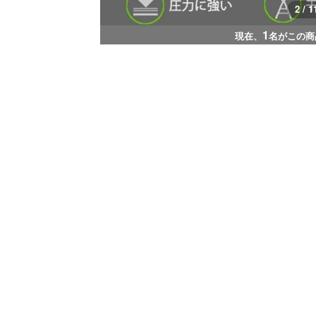
3 / 1
1
現在、
名がこの商