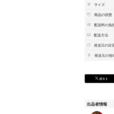
4など）を1つのH
サイズ
ス（DVDプレーヤ
ます。2つの出力
商品の状態
い。
配送料の負
配送方法
＊入荷時期により
発送日の目
かじめ御了承下さ
＊お安く提供する
発送元の地
＊日本語の取扱説
＊長距離輸送を経
こみ、汚れなどが
れ、小傷などがあ
ポスト
＊ご使用中に何か
お問い合わせくだ
出品者情報