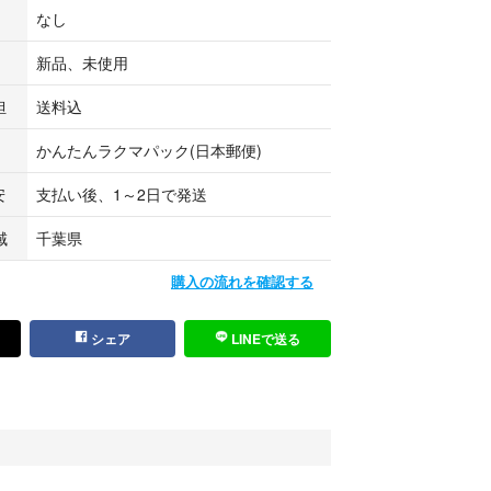
DMIディスプレイに接続し、1つの HDMIビデオソー
なし
ーやPS4など）を2つのHDMIディスプレイに接続し
機器に同時に分配できないことをご注意してくださ
新品、未使用
担
送料込
かんたんラクマパック(日本郵便)
、デザインが多少が異なる場合がございます。あら
安
支払い後、1～2日で発送
い。
ために簡易包装で発送いたします。
域
千葉県
明書は付属しておりません。
て国内へ輸入されている為、化粧箱に破れ、傷やへ
購入の流れを確認する
ある場合がございます。また使用上問題ない程度汚
る場合がございます。
シェア
LINEで送る
ご不明点や問題がございましたら、どうぞお気軽に
さい。