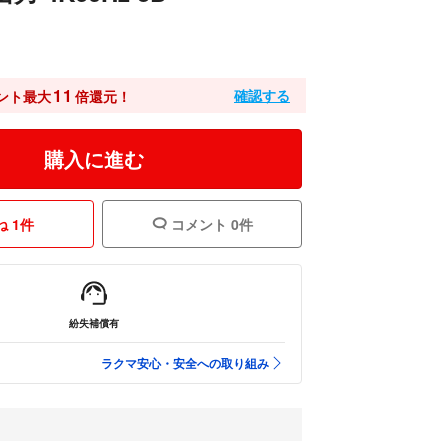
11
確認する
ント最大
倍還元！
購入に進む
 1件
コメント 0件
紛失補償有
ラクマ安心・安全への取り組み