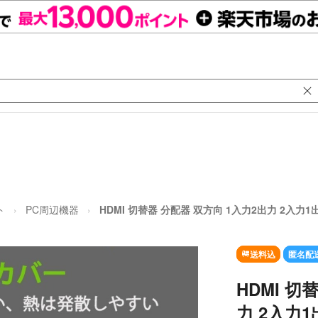
ト
PC周辺機器
HDMI 切替器 分配器 双方向 1入力2出力 2入力1出力
送料込
匿名配
HDMI 切
力 2入力1出