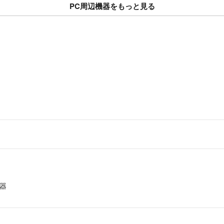
PC周辺機器をもっと見る
・ご使用のモニタ
て見える場合があ
■商品管理
・ペットはいませ
■返品・交換につ
・検品して販売さ
があるような商品
ますので、必ず"
きない場合もござ
■注意事項
・発送前キャンセ
・返送された場合
お読み頂きありが
機器