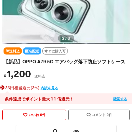
2 / 3
送料込
匿名配送
すぐに購入可
【新品】OPPO A79 5G エアバッグ落下防止ソフトケース
1,200
¥
送料込
36円相当還元(3%)
内訳を見る
11
条件達成でポイント最大
倍還元！
確認する
いいね 0件
コメント 0件