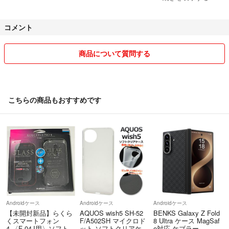
④商品は素人管理になります。業者の様なクオリティは期待しないで下
コメント
さい。
⑤値下げ交渉に関しては基本的に受け付けておりません。
商品について質問する
コメント削除するか、場合によっては無言でブロック致します。
⑥※購入者は、以上を承諾した上でのご購入と判断致します。
こちらの商品もおすすめです
Androidケース
Androidケース
Androidケース
【未開封新品】らくら
AQUOS wish5 SH-52
BENKS Galaxy Z Fold
くスマートフォン
F/A502SH マイクロド
8 Ultra ケース MagSaf
4 〈F-04J用〉ソフトケ
ット ソフトクリアケー
e対応 ケブラー