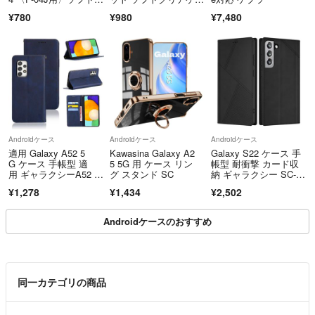
ース＆フィルム
ス
¥780
¥980
¥7,480
Androidケース
Androidケース
Androidケース
適用 Galaxy A52 5
Kawasina Galaxy A2
Galaxy S22 ケース 手
G ケース 手帳型 適
5 5G 用 ケース リン
帳型 耐衝撃 カード収
用 ギャラクシーA52 5
グ スタンド SC
納 ギャラクシー SC-51
G
C SCG13 カバー 財布
¥1,278
¥1,434
¥2,502
型 スタンド機能 高
Androidケースのおすすめ
同一カテゴリの商品