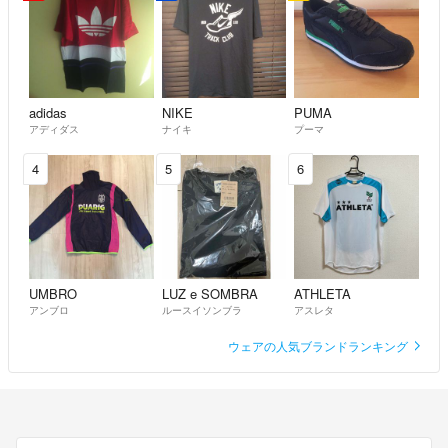
adidas
NIKE
PUMA
アディダス
ナイキ
プーマ
4
5
6
UMBRO
LUZ e SOMBRA
ATHLETA
アンブロ
ルースイソンブラ
アスレタ
ウェアの人気ブランドランキング