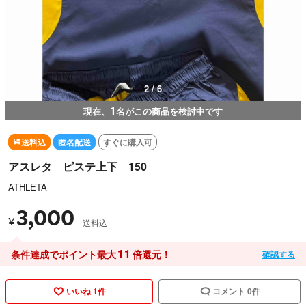
2 / 6
1
現在、
名がこの商品を検討中です
送料込
匿名配送
すぐに購入可
アスレタ ピステ上下 150
ATHLETA
3,000
¥
送料込
11
条件達成でポイント最大
倍還元！
確認する
いいね 1件
コメント 0件