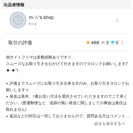
出品者情報
m-☆'s shop
h☆s
取引の評価
468
3
0
他サイトフリマは多数経験ありです☆
スムーズなお取り引きを心がけて行きますのでヨロシクお願いします(*
☻-☻*)
※ 評価までスムーズにお取り引き出来る方のみ、お取り引きヨロシクお
願いします☆
※ 発送は基本、1番お安い方法を選択させていただきますのでご了承く
ださい。(普通郵便など、追跡の無い発送に関しましての事故は責任は
取れません)
※ 返品などの対応は一切しておりませんので、質問ある方はコメント欄
より質問・納得した上でご購入ヨロシクお願いします。
続きを表示する
※手数料・送料が高い為、価格高めに設定しております。