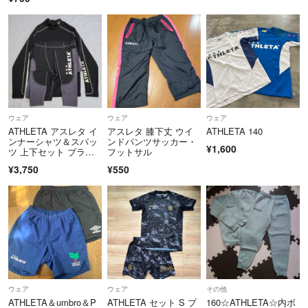
ウェア
ウェア
ウェア
ATHLETA アスレタ イ
アスレタ 膝下丈 ウイ
ATHLETA 140
ンナーシャツ＆スパッ
ンドパンツサッカー・
¥1,600
ツ 上下セット ブラッ
フットサル
ク グレー
¥3,750
¥550
ウェア
ウェア
その他
ATHLETA＆umbro＆P
ATHLETA セット S プ
160☆ATHLETA☆内ボ