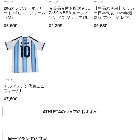
ウェア
ウェア
ウェア
26/27 レアル・マドリ
★美品★匿名配送★LU
【新品未使用】サッカ
ード 半袖ユニフォーム
ZeSOMBRA ルースイ
ー日本代表 2026年最
（M）
ソンブラ ジュニア150
新版 アウェイ レプリ
サイズ シンプルスタン
カユニフォーム
¥6,500
¥2,399
¥9,580
ダードプラパンツ F19
21314
ウェア
アルゼンチン代表ユニ
フォームL
¥7,500
ATHLETAのウェアのおすすめ
同一ブランドの商品