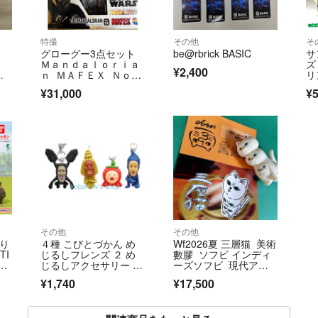
特撮
その他
そ
グローグー3点セット
be@rbrick BASIC
サ
Ｍａｎｄａｌｏｒｉａ
ズ
¥2,400
セ
ｎ ＭＡＦＥＸ Ｎｏ．
リ
ー
２００ Ｔ
¥31,000
¥
その他
その他
彫り
４種 こびとづかん め
Wf2026夏 三層猫 美術
TI
じるしフレンズ ２ め
數膠 ソフビ インディ
5
じるしアクセサリー フ
ーズソフビ 現代アー
ィギュア ガチャガチャ
ト
¥1,740
¥17,500