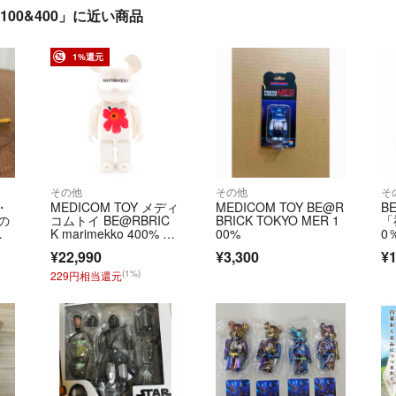
E 100&400」に近い商品
1%還元
その他
その他
そ
・
MEDICOM TOY メディ
MEDICOM TOY BE@R
B
の
コムトイ BE@RBRIC
BRICK TOKYO MER 1
「
だ
K marimekko 400% ベ
00%
0
アブリック マリメッ
¥22,990
¥3,300
¥1
コ フィギュア 人形 ホ
ワイト
(1%)
229円相当還元