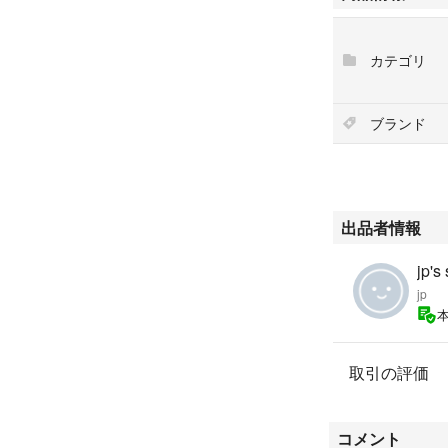
※すり替え防止の
※お支払い後にご
カテゴリ
期に関して同意頂
※商品画像以外の
ブランド
#MEDICOMTOY
#BE@RBRICK
#BE@RBRICK10
#BE@RBRICK10
#MEDICOMTOYP
出品者情報
#メディコムトイ
#ベアブリック
jp's
#ベアブリック100
jp
#ベアブリック100
#メディコムトイ
取引の評価
#MARBLE
#CHIAKI
#CIROL&Co.
コメント
#記念商品