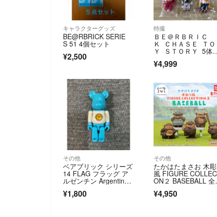
キャラクターグッズ
特撮
BE@RBRICK SERIE
ＢＥ＠ＲＢＲＩＣ
S 51 4個セット
Ｋ ＣＨＡＳＥ ＴＯ
Ｙ ＳＴＯＲＹ 5体
¥2,500
ット トイストーリ
¥4,999
その他
その他
ベアブリック シリーズ
たかはたまさお 木
14 FLAG フラッグ ア
風 FIGURE COLLEC
ルゼンチン Argentin
ON２ BASEBALL 全
a 国旗 100%
種コンプセット
¥1,800
¥4,950