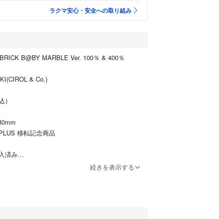
ラクマ安心・安全への取り組み
BRICK B@BY MARBLE Ver. 100％ & 400％
KI(CIROL & Co.)
税込）
80mm
Y PLUS 移転記念商品
入済み
続きを表示する
品です。
破損等は対応致しかねます。
傷、箱の状態まで過度に気になさる方、神経質な方
。