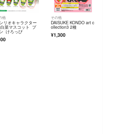
の他
その他
ンリオキャラクター
DAISUKE KONDO art c
 白菜マスコット プ
ollection3 2種
ン けろっぴ
¥1,300
500