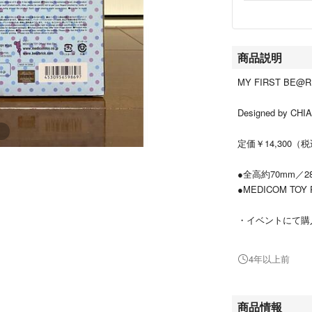
商品説明
MY FIRST BE@R
Designed by CHIA
定価￥14,300（
●全高約70mm／2
●MEDICOM TO
・イベントにて購
・即日発送可能
4年以上前
※新品・未使用商
※発送時の外箱の
※初期傷、微細な
商品情報
はご遠慮ください