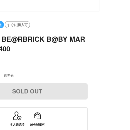
送
すぐに購入可
T BE@RBRICK B@BY MAR
400
0
送料込
SOLD OUT
本人確認済
紛失補償有