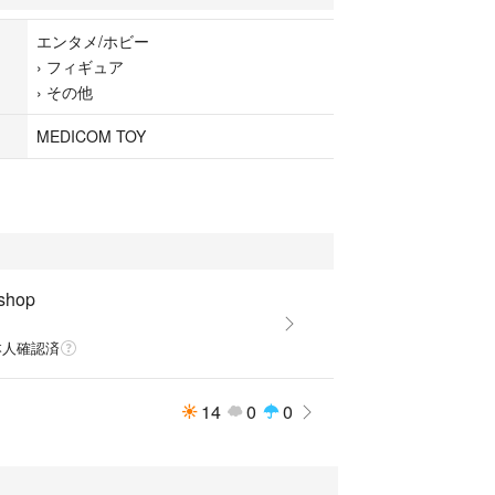
ため返品・交換はご対応致しかねます。
エンタメ/ホビー
購入者様と連絡取れない事案が御座います。発送時
›
フィギュア
ける方のみご購入をお願い致します。
›
その他
ご質問にはお応え致しかねます。
MEDICOM TOY
0&400%
00%
LUS
 shop
&400%
0%
本人確認済
プラス
14
0
0