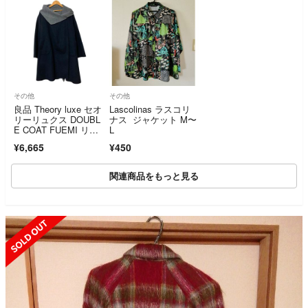
その他
その他
良品 Theory luxe セオ
Lascolinas ラスコリ
リーリュクス DOUBL
ナス ジャケット M〜
E COAT FUEMI リバ
L
ーシブル ダブルフェ
¥6,665
¥450
イスコート サイズ3
8 ブラック グレー レ
ディース 古着 中古 U
関連商品をもっと見る
SED
SOLD OUT