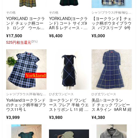
その他
その他
シャツ/ブラウス(半袖/袖なし)
YORKLAND ヨークラ
YORKLAND(ヨークラ
【ヨークランド】チェ
ンド チェック柄コー
ンド) コート サイズ9
ック柄ボウタイブラウ
ト ロング ウール10
AR S レディース - ダ
ス パフスリーブ 9号
0％ イエロー レディ
ークグリーン×ネイビ
¥17,500
¥6,400
¥5,000
ース / 240001213509
ー×レッド 長袖/チェ
ック柄/秋/冬
(3%)
525円相当還元
シャツ/ブラウス(半袖/袖なし)
ひざ丈ワンピース
ひざ丈ワンピース
Yorklandヨークランド
ヨークランド ワンピ
美品✨ヨークラン
のチェック柄半袖ブラ
ース フレア 半袖 ウエ
ド チェック ワンピー
ウス11号 L
ストリボン L 11 紺 ネ
ス Aライン 9AR M 紺
イビー
¥3,999
¥3,980
¥4,380