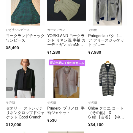
ひざ丈ワンピース
カーディガン
その他
ヨークランドチェック
YORKLAND ヨークラ
Patagonia パタゴニ
ワンピース
ンド リネン混 半袖 カ
ア フリースジャケッ
ーディガン sizeM/グ
ト グレー
¥5,490
レージュ ■◆ レディ
¥1,280
¥7,980
ース
その他
その他
その他
セオリー ストレッチ
Primero プリメロ 半
Chloe クロエ コート
リネンクロップドジャ
袖ジャケット
（その他） X
ケット Good Crunch
S 紺 【古着】【中
¥530
古】【送料無料】
¥12,000
¥34,100