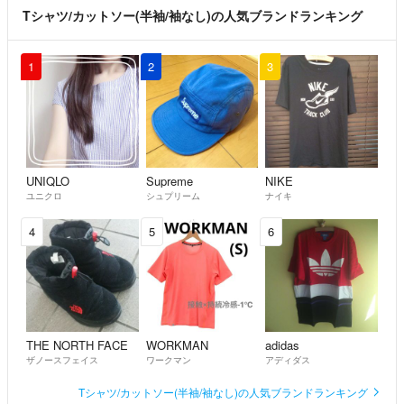
Tシャツ/カットソー(半袖/袖なし)の人気ブランドランキング
1
2
3
UNIQLO
Supreme
NIKE
ユニクロ
シュプリーム
ナイキ
4
5
6
THE NORTH FACE
WORKMAN
adidas
ザノースフェイス
ワークマン
アディダス
Tシャツ/カットソー(半袖/袖なし)の人気ブランドランキング