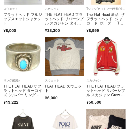
スウェット
スカジャン
Tシャツ/カットソー(半袖/袖なし)
商品到着から5日以内にご連絡、返品受付後5日以内に当店に商品をご
フラットヘッド フルジ
THE FLAT HEAD フラ
The Flat Head 新品 ザ
ップスエットジャケッ
ットヘッド リバーシブ
フラットヘッド ジャ
返送ください。期限を過ぎた場合、初期不良等の場合でも対応いたしか
ト
ル スカジャン タイガ
ガード ボーダー Tシ
ねます。 必ず商品を受け取られた際に状態の確認をお願いいたしま
ー
ャツ 日本製 XL
¥8,000
¥38,300
¥8,999
す。
クリーニングやアフターサービス代等の商品代金以上のご請求、不良品
の場合の一部返金での対応などはお受けできません。
Cランク以下の商品については、いかなる理由でもご返品をお断りさせ
ていただいております。
当アカウントはラクマ公式パートナーです。
◆特商法：
https://fril.jp/ts/official/law/vtr/
リング(指輪)
スウェット
スカジャン
◆返品特約：
https://fril.jp/ts/official/law/vtr/#return_policy
THE FLAT HEAD ザフ
FLAT HEAD スウェッ
THE FLAT HEAD フラ
◆適格請求書発行事業者登録番号：T4260002013524
ラットヘッド ターコイ
ト
ットヘッド リバーシブ
ズ シルバー リング シ
ル スカジャン Grow S
¥6,000
ルバー系 ライトブルー
eed別注 スーベニアジ
¥13,222
¥50,500
系 約17号【中古】
ャケット 龍 虎 富士 グ
リーン/レッド L 9900
0511