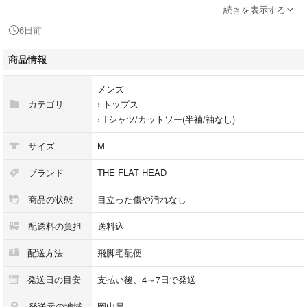
【状態】毛羽立ち・色落ちはありますが、目立つような汚れ・ダメージは
続きを表示する
見受けられません。
6日前
【付属品】-
【備考】-
商品情報
商品のお問い合わせの回答を休止しております。＊各商品ページの商品詳
メンズ
細等をご確認の上ご購入ください。
カテゴリ
›
トップス
›
Tシャツ/カットソー(半袖/袖なし)
★本商品は一点物です
他サイトや店舗にて販売している商品です。多少のお時間差にて欠品にな
サイズ
M
ることもございます。予めご了承頂ますようお願い致します。
ブランド
THE FLAT HEAD
こちらの商品はラクマ公式パートナーのベクトルによって出品されていま
商品の状態
目立った傷や汚れなし
す。
配送料の負担
送料込
配送方法
飛脚宅配便
発送日の目安
支払い後、4～7日で発送
発送元の地域
岡山県