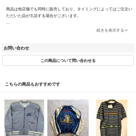
商品は他店舗でも同時に販売しており、タイミングによってはご注文い
ただいた品が欠品する場合がございます。
ブランドによってサイズ表記方法が様々です。必ず実寸サイズをご確認
続きを表示する
ください。
ベクトルの計測方法にのっとって計測しております。多少の誤差につき
お問い合わせ
ましてはご容赦ください。
この商品について問い合わせる
商品画像はできる限り現品を再現するよう心がけておりますが、ご利用
のモニターにより実物と異なる場合がございます。また、リサイクル品
ゆえに付属品が揃ってない場合がございます。
こちらの商品もおすすめです
ご入金確認後のご注文内容の変更、キャンセルはお受けしておりませ
ん。
商品状態は掲載前に十分な確認を行っておりますが、重大な見落としが
ございました際はご返品を承ります。サイズが合わない、イメージが違
う、間違えた等お客様都合での返品はお受けしておりません。
・ご注文の商品と異なる商品が届いた場合
・商品状態が商品説明と著しく異なる場合
はご返品をお受けしております。