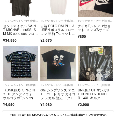
Tシャツ/カットソー(半袖/袖なし)
Tシャツ/カットソー(半袖/袖なし)
Tシャツ/カットソー(半袖/袖なし)
セントマイケル SAIN
古着 POLO RALPH LA
ナイキTシャツ 2枚セ
T MICHAEL 26SS S
UREN ポロラルフロー
ット メンズSサイズ
M-MK-0000-006 フロン
レン 半袖 Tシャツ L ホ
¥850
トロゴプリントTシャ
ワイト メンズ
¥34,880
¥2,670
ツ メンズ XL
Tシャツ/カットソー(半袖/袖なし)
Tシャツ/カットソー(半袖/袖なし)
Tシャツ/カットソー(半袖/袖なし)
《UNIQLO》SPRZ N
00s シンプソンズ アニ
UNIQLO UT マンガU
Y UT アンディウォー
T L バート リサ ガイコ
T HUNTER×HUNTE
ホルコラボTシャツ(u3
ツ スカル 短丈 ドクロ
R 4XL キルア
1)
¥4,950
¥4,980
¥2,900
THE FLAT HEADのTシャツ/カットソー(半袖/袖なし)のおすすめ