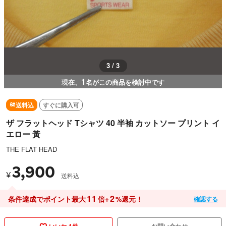
3 / 3
1
現在、
名がこの商品を検討中です
送料込
すぐに購入可
ザ フラットヘッド Tシャツ 40 半袖 カットソー プリント イ
エロー 黃
THE FLAT HEAD
3,900
¥
送料込
11
2
条件達成でポイント最大
倍+
%還元！
確認する
いいね 1件
お問い合わせ