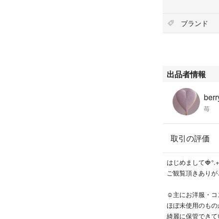
ブランド
出品者情報
berr
苺
取引の評価
はじめまして🍓°.
ご観覧頂きありが
☺︎主にお洋服・
ほぼ未使用のもの
綺麗に保管できて