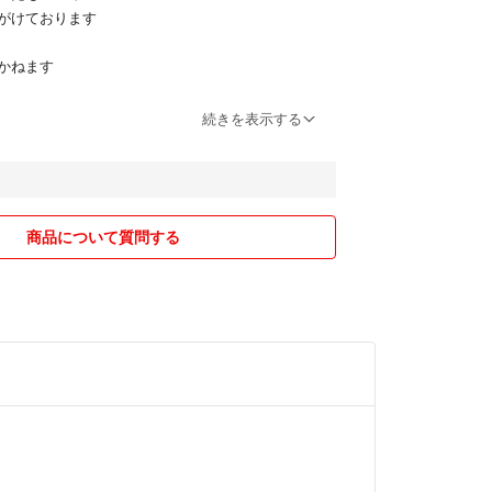
がけております
しかねます
は時間がある時のみ対応させて頂きます
続きを表示する
視しておりますのでできるだけ対応いたします。ご遠
ださい♡)
しても時間がある時は対応させて頂きます
し引いた価格設定としておりますが
商品について質問する
します
も大歓迎です！
はお申し付けください。
ます♡
は気おつけておりますが
っておりますので、
理解していただける方のみとの
きます