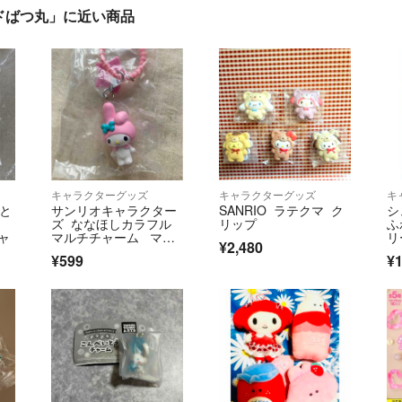
ドばつ丸」に近い商品
キャラクターグッズ
キャラクターグッズ
キ
みと
サンリオキャラクター
SANRIO ラテクマ ク
シ
ズ ななほしカラフル
リップ
ふ
ャ
マルチチャーム マイ
リ
¥2,480
メロディー マイメ
¥599
¥1
ロ ガチャ