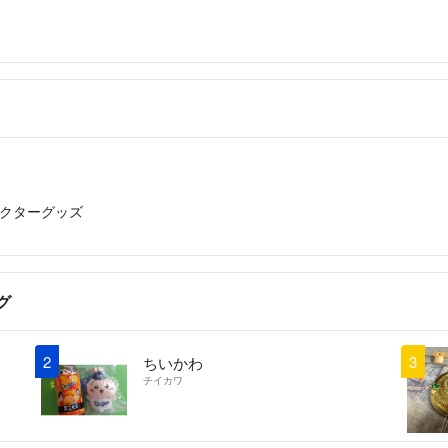
(神経質な方はご遠
☺︎穏やかなお取引
お読みくださりあ
クターグッズ
グ
2
3
ちいかわ
チイカワ