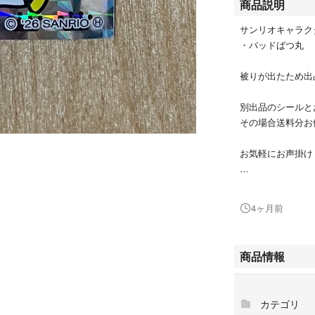
商品説明
サンリオキャラ
・バッドばつ丸
被りが出たため出
別出品のシールと
その場合送料分お
お気軽にお声掛け
#サンリオ
#サンリオキャラ
4ヶ月前
#サンリオキャラ
#ビックリマンチ
#バッドばつ丸
商品情報
カテゴリ