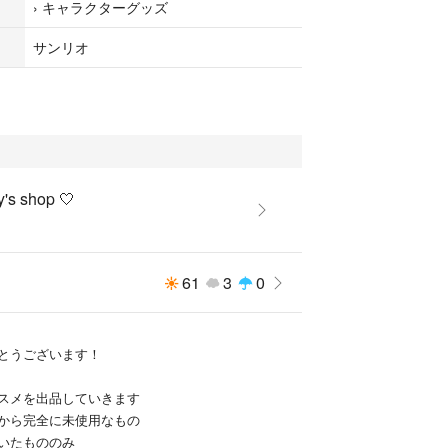
›
キャラクターグッズ
サンリオ
y's shop 🤍
61
3
0
+
とうございます！
コスメを出品していきます
から完全に未使用なもの
いたもののみ