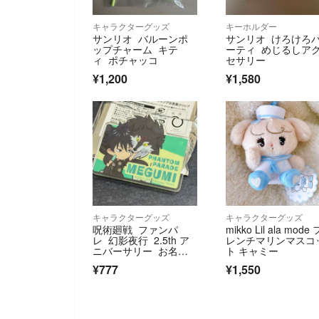
キャラクターグッズ
キーホルダー
サンリオ バルーンポ
サンリオ けろけろ
ップチャーム キテ
ーティ めじるしア
ィ ポチャッコ
セサリー
¥1,200
¥1,580
キャラクターグッズ
キャラクターグッズ
呪術廻戦 ファンパ
mikko Lil ala mode 
レ 幻影夜行 2.5th ア
レンチマリンマスコ
ニバーサリー お名前
ト キャミー
クリップ 伏黒
¥777
¥1,550