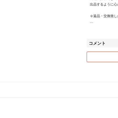
出品するように心
☺︎返品・交換致
☺︎お値下げ交渉
(売れることを重
慮なくお声かけく
コメント
☺︎送料に関しま
基本、送料分を差
交渉はお受けいた
☺︎おまとめ買い
おまとめ買いの際
多少お値引き致し
☺︎キズ・汚れ等
自力での管理とな
中古であることを
お取引とさせて頂