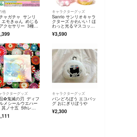
の他
キャラクターグッズ
チャガチャ サンリ
Sanrio サンリオキャラ
 エモきゅん めじる
クターズ かわいい！ほ
アクセサリー 3種セ
わっと光るマスコット
ト
ライト マスコット ラ
,399
¥3,590
イト マイスウィートピ
アノ ピアノ
ャラクターグッズ
キャラクターグッズ
品✿鬼滅の刃 ディフ
パンどろぼう エコバッ
ルメシールウエハー
グ おにぎりぼうや
 其ノ十五 5thレ
¥2,300
 悲鳴嶼行冥 ★4
,111