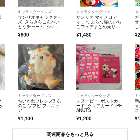
キャラクターグッズ
キャラクターグッズ
そ
パ
サンリオキャラクター
サンリオ マイメロデ
ガ
ク
ズ きらきらこんぺい
ィ 、つぶらな瞳のいち
オ
とうチャーム シナモ
ごフェアまとめ売りセ
し
ロール
ット☆
ッ
¥600
¥1,480
¥2
キャラクターグッズ
キャラクターグッズ
キ
フ
ちいかわフレンズ3 あ
スヌーピー ポストカ
新
ッ
のこ ソフビ フィギュ
ード クリアカード PE
ォ
ア
ANUTS
ス
ア
¥1,100
¥1,200
¥1
関連商品をもっと見る