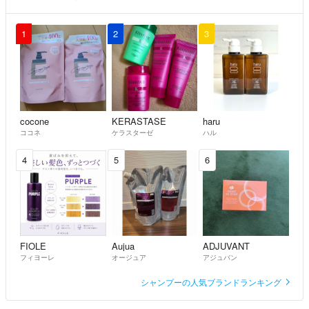
1
2
3
cocone
KERASTASE
haru
ココネ
ケラスターゼ
ハル
4
5
6
FIOLE
Aujua
ADJUVANT
フィヨーレ
オージュア
アジュバン
シャンプーの人気ブランドランキング