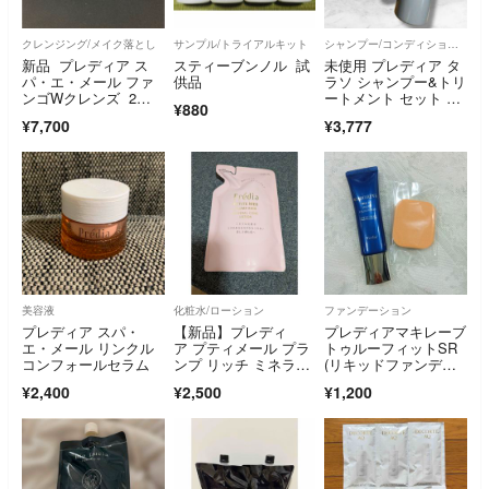
クレンジング/メイク落とし
サンプル/トライアルキット
シャンプー/コンディショナーセット
新品 プレディア ス
スティーブンノル 試
未使用 プレディア タ
パ・エ・メール ファ
供品
ラソ シャンプー&トリ
ンゴWクレンズ 2
ートメント セット ヘ
¥880
個
アケア 美容
¥7,700
¥3,777
美容液
化粧水/ローション
ファンデーション
プレディア スパ・
【新品】プレディ
プレディアマキレーブ
エ・メール リンクル
ア プティメール プラ
トゥルーフィットSR
コンフォールセラム
ンプ リッチ ミネラル
(リキッドファンデー
コンク ローション
ショ) OC-405
¥2,400
¥2,500
¥1,200