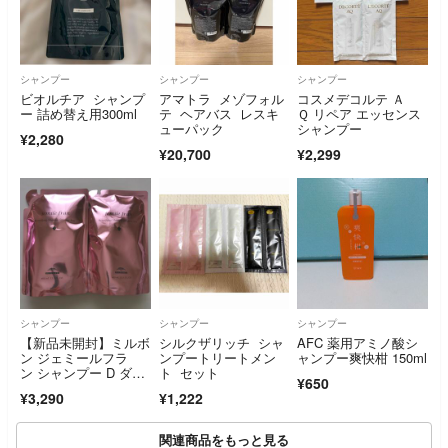
シャンプー
シャンプー
シャンプー
ビオルチア シャンプ
アマトラ メゾフォル
コスメデコルテ Ａ
ー 詰め替え用300ml
テ ヘアバス レスキ
Ｑ リペア エッセンス
ューパック
シャンプー
¥2,280
¥20,700
¥2,299
シャンプー
シャンプー
シャンプー
【新品未開封】ミルボ
シルクザリッチ シャ
AFC 薬用アミノ酸シ
ン ジェミールフラ
ンプートリートメン
ャンプー爽快柑 150ml
ン シャンプー D ダイ
ト セット
¥650
ヤ 400mL×2個 レフィ
¥3,290
¥1,222
ル
関連商品をもっと見る