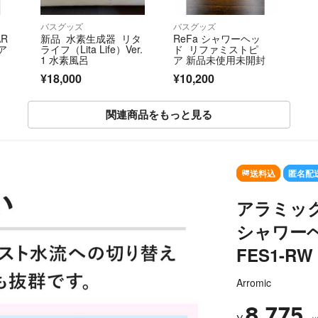
バスグッズ
バスグッズ
AR
新品 水素生成器 リタ
ReFa シャワーヘッ
ア
ライフ（Lita Life）Ver.
ド リファミストピ
1 水素風呂
ア 新品未使用未開封
¥18,000
¥10,200
関連商品をもっと見る
送料込
匿名配
アラミッ
シャワー
FES1-RW
Arromic
8,775