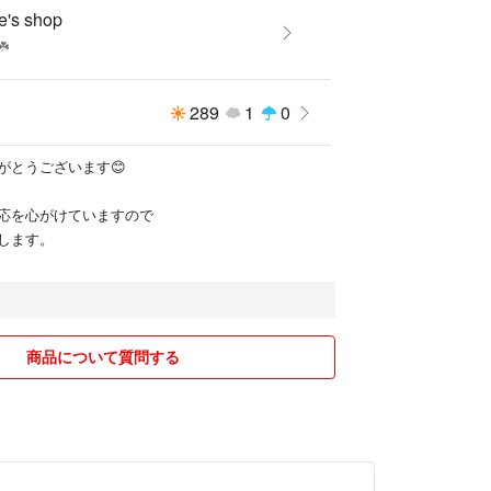
e's shop
☘️
289
1
0
がとうございます😊
応を心がけていますので
します。
商品について質問する