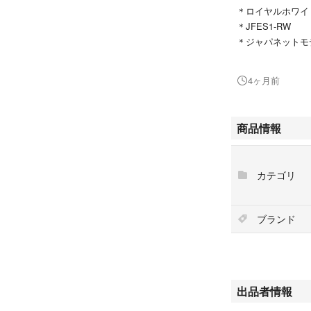
＊ロイヤルホワイ
＊JFES1-RW
＊ジャパネットモ
◎販売価格 229
4ヶ月前
◎購入時期 2026
◎従来のシャワー
商品情報
も勢いのあるシャ
◎摩擦レスなきめ
カテゴリ
◎手元のスイッチ
ブランド
◎流線形で洗練さ
付属品
アダプターセット
出品者情報
◎レシート領収書