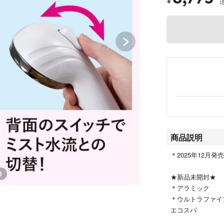
¥
商品説明
＊2025年12月発
0
★新品未開封★
＊アラミック
＊ウルトラファ
エコスパ