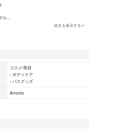
ト
デル
続きを表示する
80円税込
年 4月
より噴出口（0．3ミリ）が小さい為、水量は半分で
ワー水になります。
コスメ/美容
細やかなミスト水流で洗顔をより快適にします。
›
ボディケア
›
バスグッズ
でシャワーの通水と止水が可能です。
Arromic
れたデザインで、浴室の高級感をアップさせます。
 4種
等はつきません。