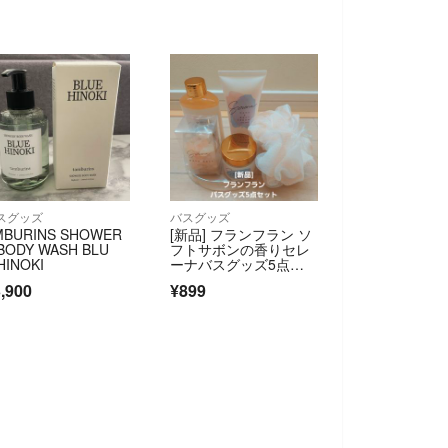
スグッズ
バスグッズ
MBURINS SHOWER
[新品] フランフラン ソ
BODY WASH BLU
フトサボンの香りセレ
HINOKI
ーナバスグッズ5点セ
ット
,900
¥899