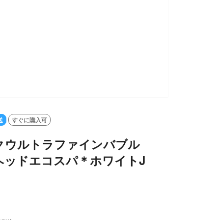
SOLD OUT
送
すぐに購入可
クウルトラファインバブル
ヘッドエコスパ＊ホワイトJ