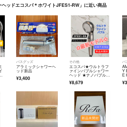
ヘッドエコスパ＊ホワイトJFES1-RW」に近い商品
バスグッズ
その他
バ
ミ
アラミックシャワーヘ
エコスパ★ウルトラフ
A
イ
ッド新品
ァインバブルシャワー
Y 
ッ
ヘッド ★ナノバブル★
E 
¥3,400
ー
グロスシルバー最安
¥8,679
¥3