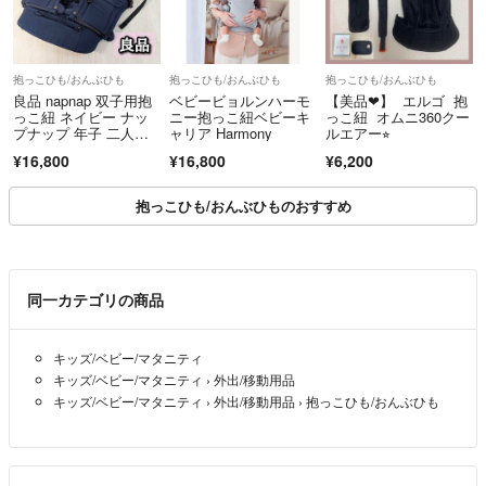
抱っこひも/おんぶひも
抱っこひも/おんぶひも
抱っこひも/おんぶひも
良品 napnap 双子用抱
ベビービョルンハーモ
【美品❤】 エルゴ 抱
っこ紐 ネイビー ナッ
ニー抱っこ紐ベビーキ
っこ紐 オムニ360クー
プナップ 年子 二人抱
ャリア Harmony
ルエアー⭐︎
っこ 外出 おでかけ
¥16,800
¥16,800
¥6,200
抱っこひも/おんぶひものおすすめ
同一カテゴリの商品
キッズ/ベビー/マタニティ
キッズ/ベビー/マタニティ
›
外出/移動用品
キッズ/ベビー/マタニティ
›
外出/移動用品
›
抱っこひも/おんぶひも