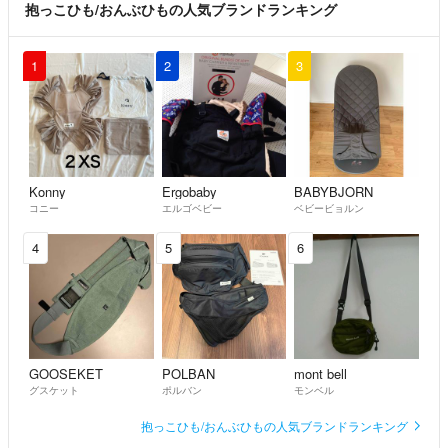
抱っこひも/おんぶひもの人気ブランドランキング
1
2
3
Konny
Ergobaby
BABYBJORN
コニー
エルゴベビー
ベビービョルン
4
5
6
GOOSEKET
POLBAN
mont bell
グスケット
ポルバン
モンベル
抱っこひも/おんぶひもの人気ブランドランキング