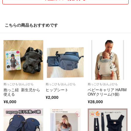
⋯業者では無い為リサイクル梱包になります。
⋯お急ぎの方は購入前にご相談下さい。
出来る限りの対応させて頂きます。
こちらの商品もおすすめです
抱っこひも/おんぶひも
抱っこひも/おんぶひも
抱っこひも/おんぶひも
抱っこ紐 新生児から
ヒップシート
ベビーキャリア HARM
使える
ONYクリーム(1個)
¥2,000
¥6,000
¥28,000