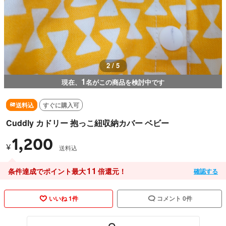
2 / 5
1
現在、
名がこの商品を検討中です
送料込
すぐに購入可
Cuddly カドリー 抱っこ紐収納カバー ベビー
1,200
¥
送料込
11
条件達成でポイント最大
倍還元！
確認する
いいね 1件
コメント 0件