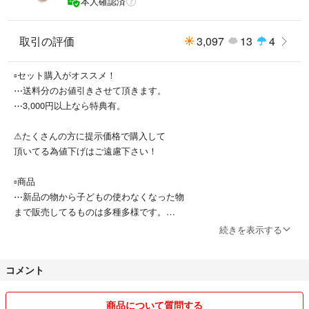
本人確認済
取引の評価
3,097
13
4
▫セット購入がオススメ！
⋯送料分のお値引きさせて頂きます。
⋯3,000円以上なら特典有。
⚠たくさんの方に提示価格で購入して
頂いてる為値下げはご遠慮下さい！
▫商品
⋯新品の物から子どもの使わなくなった物
まで販売してるものは多種多様です。
⋯新品のものは倉庫保管の物もあるので、
続きを表示する
多少の箱潰れ傷汚れがある物もあります。
コメント
⚠以上の事から神経質な方はご遠慮下さい(> <)
▫発送
商品について質問する