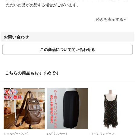
ただいた品が欠品する場合がございます。
ブランドによってサイズ表記方法が様々です。必ず実寸サイズをご確認
続きを表示する
ください。
ベクトルの計測方法にのっとって計測しております。多少の誤差につき
お問い合わせ
ましてはご容赦ください。
この商品について問い合わせる
商品画像はできる限り現品を再現するよう心がけておりますが、ご利用
のモニターにより実物と異なる場合がございます。また、リサイクル品
ゆえに付属品が揃ってない場合がございます。
こちらの商品もおすすめです
ご入金確認後のご注文内容の変更、キャンセルはお受けしておりませ
ん。
商品状態は掲載前に十分な確認を行っておりますが、重大な見落としが
ございました際はご返品を承ります。サイズが合わない、イメージが違
う、間違えた等お客様都合での返品はお受けしておりません。
・ご注文の商品と異なる商品が届いた場合
・商品状態が商品説明と著しく異なる場合
はご返品をお受けしております。
ショルダーバッグ
ひざ丈スカート
ひざ丈ワンピース