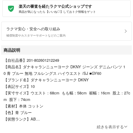
楽天の審査を経たラクマ公式ショップです
商品が気になったら【いいね♡】しておトク情報をゲット
ラクマ安心・安全への取り組み
補償制度やカスタマーサポートなどのご案内
商品説明
【自社品番】201-802601212249
【商品名】ダナキャランニューヨーク DKNY ジーンズ デニムパンツ 1
0 青 ブルー 無地 フルレングス ハイウエスト /SJ ■GY60
【ブランド名】ダナキャランニューヨーク DKNY
【表記サイズ】10
【実寸サイズ】ウエスト：68cm もも幅：58cm 裾幅：16cm 股上：27c
m 股下：74cm
【素材】本体 コットン
【色】青 ブルー
【状態ランク】AB
【状態】・正面右側にシミがあります。 その他に目立ったダメージはな
続きを表示する
く、問題なくご使用いただける商品です。 ※あくまでも中古品ですので