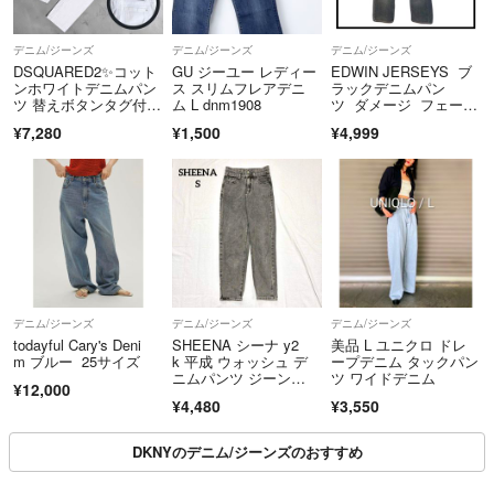
デニム/ジーンズ
デニム/ジーンズ
デニム/ジーンズ
DSQUARED2✨️コット
GU ジーユー レディー
EDWIN JERSEYS ブ
ンホワイトデニムパン
ス スリムフレアデニ
ラックデニムパン
ツ 替えボタンタグ付
ム L dnm1908
ツ ダメージ フェー
き イタリア製
ド メンズ M
¥7,280
¥1,500
¥4,999
デニム/ジーンズ
デニム/ジーンズ
デニム/ジーンズ
todayful Cary's Deni
SHEENA シーナ y2
美品 L ユニクロ ドレ
m ブルー 25サイズ
k 平成 ウォッシュ デ
ープデニム タックパン
ニムパンツ ジーン
ツ ワイドデニム
¥12,000
ズ グレーS
¥4,480
¥3,550
DKNYのデニム/ジーンズのおすすめ