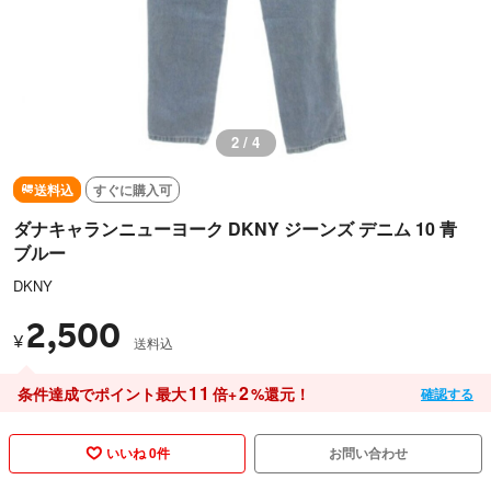
3 / 4
送料込
すぐに購入可
ダナキャランニューヨーク DKNY ジーンズ デニム 10 青
ブルー
DKNY
2,500
¥
送料込
11
2
条件達成でポイント最大
倍+
%還元！
確認する
いいね 0件
お問い合わせ