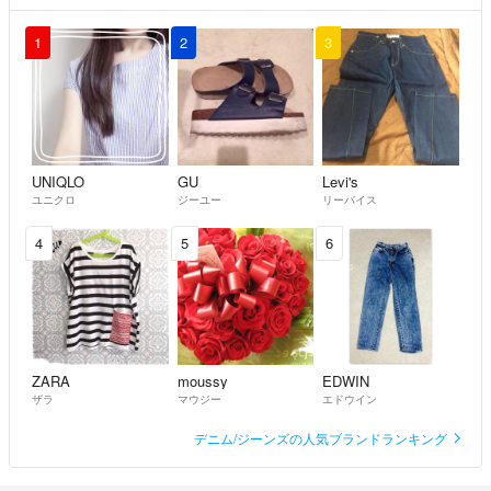
1
2
3
UNIQLO
GU
Levi's
ユニクロ
ジーユー
リーバイス
4
5
6
ZARA
moussy
EDWIN
ザラ
マウジー
エドウイン
デニム/ジーンズの人気ブランドランキング