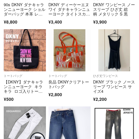
商品到着から5日以内にご連絡、返品受付後5日以内に当店に商品をご
90s DKNY ダナキャラ
DKNY ディーケーエヌ
DKNY ワンピース ノー
ンニューヨーク ショル
ワイ ダナキャランニュ
スリーブ ひざ丈 総
返送ください。期限を過ぎた場合、初期不良等の場合でも対応いたしか
ダーバッグ 本革 レザ
ーヨーク タイトスカー
柄 メタリック S 黒
ねます。 必ず商品を受け取られた際に状態の確認をお願いいたしま
ー
トブラック
¥8,800
¥3,400
¥3,900
す。
クリーニングやアフターサービス代等の商品代金以上のご請求、不良品
の場合の一部返金での対応などはお受けできません。
Cランク以下の商品については、いかなる理由でもご返品をお断りさせ
ていただいております。
当アカウントはラクマ公式パートナーです。
◆特商法：
https://fril.jp/ts/official/law/vtr/
トートバッグ
トートバッグ
ひざ丈ワンピース
◆返品特約：
https://fril.jp/ts/official/law/vtr/#return_policy
【DKNY】ダナキャラ
良品 DKNYクリアトー
DKNY ブラック ノース
◆適格請求書発行事業者登録番号：T4260002013524
ンニューヨーク キラ
トバッグ
リーブ ワンピース サ
キラ ロゴ入りトート
イズ4
¥2,800
バッグ 非売品
¥500
¥2,200