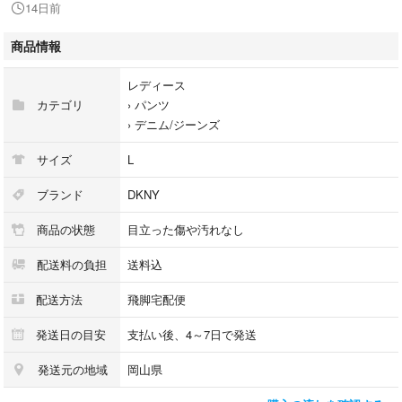
14日前
掲載写真や記載内容をご確認いただき、ご理解の上ご購入ください。
【付属品】付属品なし
商品情報
【備考】品番:68596 表記なし こちらのお品物は店舗で保管しておらず、
店頭販売出来かねます。（※お取り寄せも出来かねます）
レディース
カテゴリ
›
パンツ
商品のお問い合わせの回答を休止しております。＊各商品ページの商品詳
›
デニム/ジーンズ
細等をご確認の上ご購入ください。
サイズ
L
★本商品は一点物です
他サイトや店舗にて販売している商品です。多少のお時間差にて欠品にな
ブランド
DKNY
ることもございます。予めご了承頂ますようお願い致します。
商品の状態
目立った傷や汚れなし
こちらの商品はラクマ公式パートナーのベクトルによって出品されていま
配送料の負担
送料込
す。
配送方法
飛脚宅配便
発送日の目安
支払い後、4～7日で発送
発送元の地域
岡山県