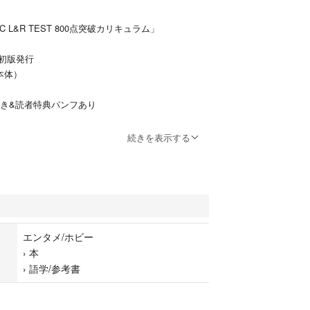
IC L&R TEST 800点突破カリキュラム」
 初版発行
（本体）
き&読者特典パンフあり
続きを表示する
喫煙者やペットもいない自宅の書棚に保管していま
・マーカーは見当たりません。ほぼ新品に近い状態
確認しておりますが、素人検品のため見逃し等が等
ます。予めご了承願います。
エンタメ/ホビー
›
本
ご理解のある方のみ、よろしくお願いします。
›
語学/参考書
品相当の品質を求める方・完璧を求める方・神経質
お控え願います。