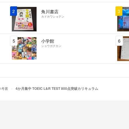
ださい。
書籍・雑誌につい
2
3
角川書店
などのネットショ
カドカワショテン
ありませんので、
店よりもネットシ
い』場合がありま
5
小学館
6
店で自分の目で確
ショウガクカン
参考書
4か月集中 TOEIC L&R TEST 800点突破カリキュラム