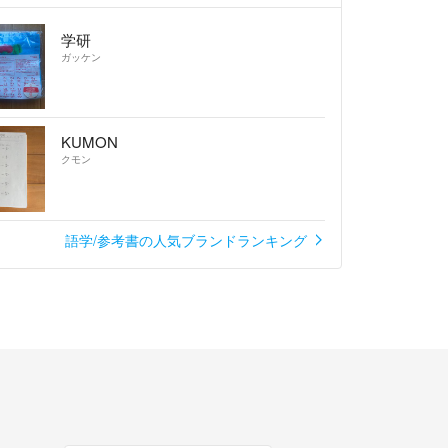
ては、希に新品購入のものもありますが、アマゾン
学研
ップで購入した中古品が多いです。古書専門店では
ガッケン
カバーを外しての状態検品はしません。正規専門書
ョップで購入した中古品の方がよっぽど『品質の良
す。ご自分が期待する品質をお求めの方は、専門書
KUMON
かめ納得し購入してください。
クモン
語学/参考書の人気ブランドランキング