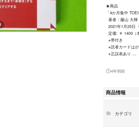
★商品
「4か月集中 TOE
著者：藤山 大輝
0
2021年1月25日
定価: ￥ 1400
※帯付き
※読者カードはが
※正誤表あり
一度使用した後、
4年弱前
した。
中身には書き込み
と思います。
商品情報
ざっと見で状態を
ある場合がござい
カテゴリ
中古品ですので、
中古品に対して新
な方は、ご購入を