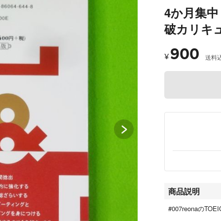
4か月集中 T
破カリキ
900
¥
送料
商品説明
#007reonaのT