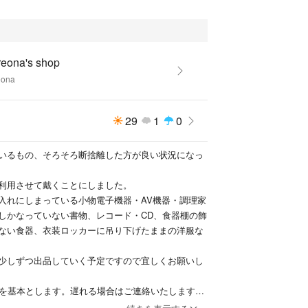
を出品しております。
OEIC・語学の書籍一覧
reona's shop
eona
29
1
0
いるもの、そろそろ断捨離した方が良い状況になっ
利用させて戴くことにしました。
入れにしまっている小物電子機器・AV機器・調理家
しかなっていない書物、レコード・CD、食器棚の飾
ない食器、衣装ロッカーに吊り下げたままの洋服な
少しずつ出品していく予定ですので宜しくお願いし
内を基本とします。遅れる場合はご連絡いたします。