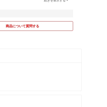
続きを表示する
連絡が遅く（帰宅後の夜に）なることがあります。
(纏め商品の個別要請時も同様)・大幅値下など非常
メントは削除・購入お断り・ブロックする場合があ
をよく読んでからお願います。商品ページに記載済
商品について質問する
ます。
し・ペットなしの個人保管のものです。専門店並み
探しの方・神経質な方はお断りします。
像をご覧になって判断いただき、購入はよくお考え
にお願いします。商品の状態を100％お伝えするの
、画像で不明な点があればコメント願います。可能
。専門的な知識はないので、質問に返答できない場
していますが見落し等がある場合があります。予め
ど詳細仕様については購入希望者様にてネット等で
出品、状態説明は出品時のもので、現品渡しです。
による操作以降に発生した事象についてまでは一切
配な方はフリマにて中古品をご購入なさらないでく