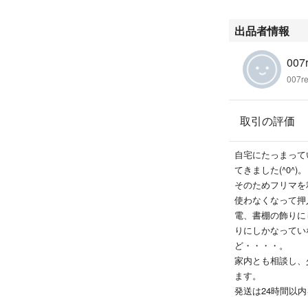
そのほか、関連本
#007reonaのT
出品者情報
-0.9
007
007r
取引の評価
自宅にたっまって
てきました(^0^)。
そのためフリマを
使わなくなって押
電、書棚の飾りに
りにしかなってい
ど・・・・。
家内とも相談し、
ます。
発送は24時間以
【お願い】