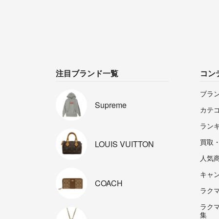
注目ブランド一覧
コン
ブラ
Supreme
カテ
ラン
買取
LOUIS
VUITTON
人気
キャ
COACH
ラクマp
ラク
集