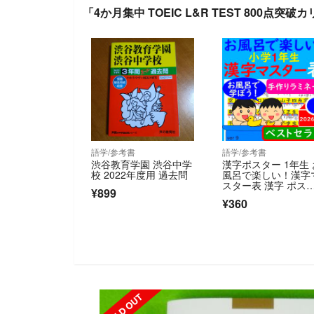
「4か月集中 TOEIC L&R TEST 800点
語学/参考書
語学/参考書
渋谷教育学園 渋谷中学
漢字ポスター 1年生 
校 2022年度用 過去問
風呂で楽しい！漢字
スター表 漢字 ポス
¥899
ー 漢検
¥360
SOLD OUT