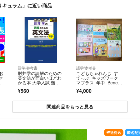
突破カリキュラム」に近い商品
語学/参考書
語学/参考書
お
肘井学の読解のための
こどもちゃれんじ す
マ
英文法が面白いほどわ
てっぷ キッズワーク
タ
かる本 大学入試 難関
マプラス 年中 Beness
大編 肘井学（単行本）
e ベネッセ ドリル
¥560
¥4,000
関連商品をもっと見る
SOLD OUT
送料込
匿名配