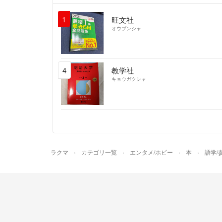
1
旺文社
オウブンシャ
4
教学社
キョウガクシャ
ラクマ
カテゴリ一覧
エンタメ/ホビー
本
語学/