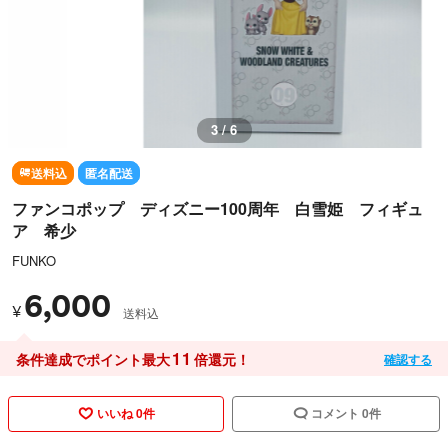
3 / 6
送料込
匿名配送
ファンコポップ ディズニー100周年 白雪姫 フィギュ
ア 希少
FUNKO
6,000
¥
送料込
11
条件達成でポイント最大
倍還元！
確認する
いいね 0件
コメント 0件