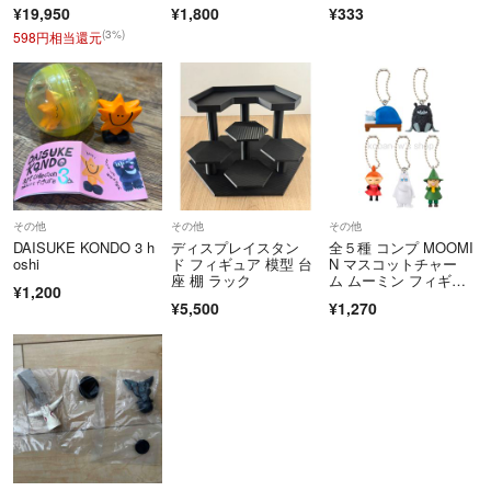
okodemoniji kuma
¥19,950
¥1,800
¥333
(3%)
598円相当還元
その他
その他
その他
DAISUKE KONDO 3 h
ディスプレイスタン
全５種 コンプ MOOMI
oshi
ド フィギュア 模型 台
N マスコットチャー
座 棚 ラック
ム ムーミン フィギュ
¥1,200
ア ガチャ
¥5,500
¥1,270