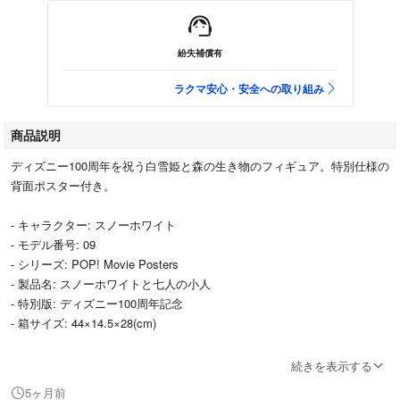
紛失補償有
ラクマ安心・安全への取り組み
商品説明
ディズニー100周年を祝う白雪姫と森の生き物のフィギュア。特別仕様の
背面ポスター付き。
- キャラクター: スノーホワイト
- モデル番号: 09
- シリーズ: POP! Movie Posters
- 製品名: スノーホワイトと七人の小人
- 特別版: ディズニー100周年記念
- 箱サイズ: 44×14.5×28(cm)
海外購入品ですので、購入時点で箱に小さな傷がございます。
続きを表示する
フィギュア本体は新品未開封品です。
5ヶ月前