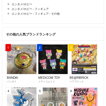
エンタメ/ホビー
エンタメ/ホビー
›
フィギュア
エンタメ/ホビー
›
フィギュア
›
その他
その他の人気ブランドランキング
1
2
3
BANDAI
MEDICOM TOY
BE@RBRICK
バンダイ
メディコムトイ
ベアブリック
4
5
6