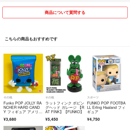
商品について質問する
こちらの商品もおすすめです
その他
その他
スポーツ
Funko POP JOLLY RA
ラットフィンク ボビン
FUNKO POP FOOTBA
NCHER HARD CAND
グヘッド ガレージ 【R
LL Erling Haaland フィ
Y フィギュア アメリカ
AT FINK】【FUNKO】
ギュア
ン雑貨 新品未使用 No.
¥3,680
¥5,450
¥4,750
Y