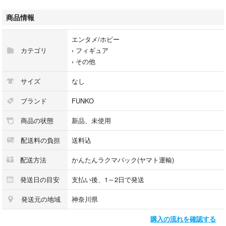
ご質問等ございましたらコメントください。
商品情報
他にもファンコポップフィギュアを出品しております。おまとめ買いいた
エンタメ/ホビー
だける方にはお値引きもできますので、下記ご参照ください。
カテゴリ
›
フィギュア
#VTEファンコポップ
›
その他
サイズ
なし
ブランド
FUNKO
商品の状態
新品、未使用
配送料の負担
送料込
配送方法
かんたんラクマパック(ヤマト運輸)
発送日の目安
支払い後、1～2日で発送
発送元の地域
神奈川県
購入の流れを確認する