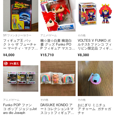
SF/ファンタジー/ホラー
アニメ/ゲーム
その他
フィギュア王 バッ
幽☆遊☆白書 幽遊白
VOLTES V FUNKO ボ
ク トゥ ザ フューチャ
書 グッズ Funko PO
ルテス5 ファンコ フィ
ー マーティ・マクフラ
P フィギュア マスコッ
リピン限定品 フィギュ
イ 未開封
ト 蔵馬
ア
¥4,000
¥15,710
¥8,380
3%還元
アニメ/ゲーム
その他
その他
Funko POP ファン
DAISUKE KONDO ア
おにぎり ミニチュ
コ ポップ ジョジョJot
ートコレクション3 マ
ア チャーム ガチャガ
aro dio Joseph
スコットフィギュア3 d
チャ