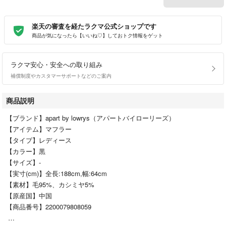
楽天の審査を経たラクマ公式ショップです
商品が気になったら【いいね♡】しておトク情報をゲット
ラクマ安心・安全への取り組み
補償制度やカスタマーサポートなどのご案内
商品説明
【ブランド】apart by lowrys（アパートバイローリーズ）
【アイテム】マフラー
【タイプ】レディース
【カラー】黒
【サイズ】-
【実寸(cm)】全長:188cm,幅:64cm
【素材】毛95%、カシミヤ5%
【原産国】中国
【商品番号】2200079808059