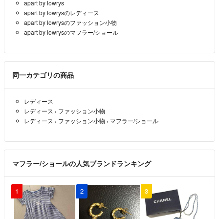
apart by lowrys
TAGなんばパークス店 / RAGTAG神戸店 / RAGTAG広島店 / RAGTAG広
apart by lowrysのレディース
島府中店 / RAGTAG福岡店 / RAGTAG福岡パルコ店 /
apart by lowrysのファッション小物
apart by lowrysのマフラー/ショール
rt銀座店 / rt名古屋店
同一カテゴリの商品
レディース
レディース
›
ファッション小物
レディース
›
ファッション小物
›
マフラー/ショール
マフラー/ショールの人気ブランドランキング
1
2
3