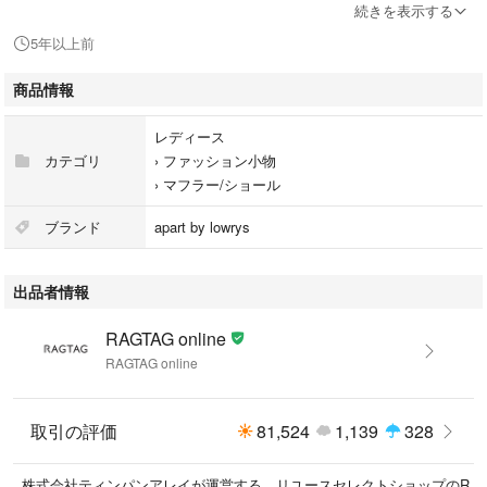
続きを表示する
5年以上前
※商品は複数サイトで共有している為システムで在庫調整を行っておりま
すが、ずれが生じ欠品となる場合もございます。
商品情報
【商品コード】0213121J0006
レディース
カテゴリ
›
ファッション小物
こちらの商品はラクマ公式パートナーのRAGTAGによって出品されていま
›
マフラー/ショール
す。
ブランド
apart by lowrys
出品者情報
RAGTAG online
RAGTAG online
取引の評価
81,524
1,139
328
株式会社ティンパンアレイが運営する、リユースセレクトショップのR