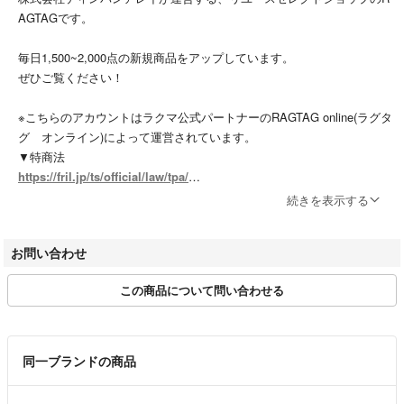
AGTAGです。
毎日1,500~2,000点の新規商品をアップしています。
ぜひご覧ください！
※こちらのアカウントはラクマ公式パートナーのRAGTAG online(ラグタ
グ オンライン)によって運営されています。
▼特商法
https://fril.jp/ts/official/law/tpa/
▼返品特約
続きを表示する
https://fril.jp/ts/official/law/tpa/#return_policy
▼適格請求書発行事業者登録番号
お問い合わせ
T7010001074003
この商品について問い合わせる
【実店舗一覧】
RAGTAG渋谷店 / RAGTAG原宿店 / RAGTAG新宿店 / RAGTAG新宿マ
ルイアネックス店 / RAGTAG日本橋高島屋店 / RAGTAG有楽町マルイ店
/ RAGTAGニュウマン高輪店 / RAGTAGルミネ池袋店 / RAGTAG下北沢
同一ブランドの商品
店 / RAGTAG吉祥寺店 / RAGTAG二子玉川ライズ店 / RAGTAGニュウマ
ン横浜店 / RAGTAG札幌店 / RAGTAG京都店 / RAGTAG心斎橋店 / RAG