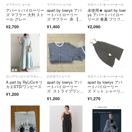
マフラー/ショール
マフラー/ショール
サロペット/オーバーオール
アパートバイローリー
apart by lowrys アパ
未使用★ apart by lowr
ズ マフラー 大判 スト
ートバイローリー
ys アパートバイロー
ール グレー
ズ マフラー 赤 【古
リーズ 春夏 フリフ
着】【中古】【送料無
リ ノースリーブ オー
¥2,700
¥1,400
¥2,090
料】
ルインワン サロペッ
ト Sz.M レディース
ロングワンピース/マキシワンピース
ひざ丈ワンピース
サロペット/オーバーオール
A part by RyLiCoキリ
apart by lowrys アパ
apart by lowrys アパ
カエSTD/ワンピース
ートバイローリー
ートバイローリー
ズ ストライプワンピ
ズ ドット シャーリン
¥1,200
ース
グ キャミソール オー
¥1,200
¥1,270
ルインワン sizeF/黒 ■
◆ レディース