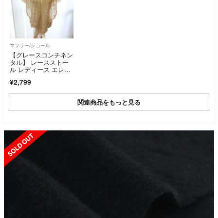
マフラー/ショール
【グレースコンチネン
タル】 レースストー
ル レディース エレガ
ント ピンクベージ
¥2,799
ュ ショール 結婚式 パ
ーティー お呼ばれ
関連商品をもっと見る
SOLD OUT