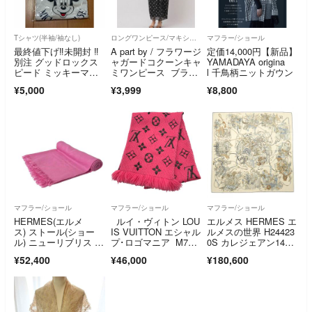
Tシャツ(半袖/袖なし)
ロングワンピース/マキシワンピース
マフラー/ショール
最終値下げ‼️未開封 ‼️
A part by / フラワージ
定価14,000円【新品】
別注 グッドロックス
ャガードコクーンキャ
YAMADAYA origina
ピード ミッキーマウ
ミワンピース ブラッ
l 千鳥柄ニットガウン
ス Tシャツ 半袖 ホワ
ク
¥5,000
¥3,999
¥8,800
イト
マフラー/ショール
マフラー/ショール
マフラー/ショール
HERMES(エルメ
ルイ・ヴィトン LOU
エルメス HERMES エ
ス) ストール(ショー
IS VUITTON エシャル
ルメスの世界 H24423
ル) ニューリブリス ピ
プ･ロゴマニア M760
0S カレジェアン14
ンク カシミヤ、シル
70 ピンク ウール/シル
0 ショール
¥52,400
¥46,000
¥180,600
ク
ク レディース マフラ
ー