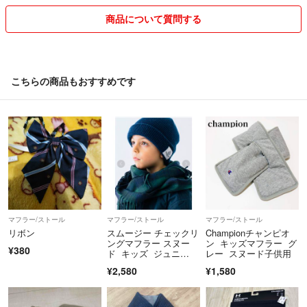
商品について質問する
こちらの商品もおすすめです
マフラー/ストール
マフラー/ストール
マフラー/ストール
リボン
スムージー チェックリ
Championチャンピオ
ングマフラー スヌー
ン キッズマフラー グ
¥380
ド キッズ ジュニ
レー スヌード子供用
ア 子供
¥2,580
¥1,580