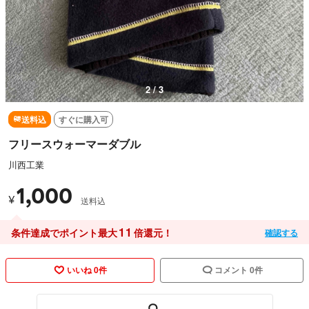
2 / 3
送料込
すぐに購入可
フリースウォーマーダブル
川西工業
1,000
¥
送料込
11
条件達成でポイント最大
倍還元！
確認する
いいね 0件
コメント 0件