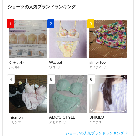
ショーツの人気ブランドランキング
1
2
3
シャルレ
Wacoal
aimer feel
シャルレ
ワコール
エメフィール
4
5
6
Triumph
AMO'S STYLE
UNIQLO
トリンプ
アモスタイル
ユニクロ
ショーツの人気ブランドランキング