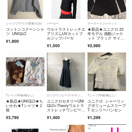
シャツ/ブラウス(長袖/七分)
パーカー
テーラードジャケット
コットンコクーンシャ
ウルトラストレッチエ
★新品★ユニクロ 23
ツ UNIQLO
アリズムUVカットフ
年モデル 感動ジャケ
ルジップパーカ
ット ブラック サイズ
¥1,800
M
¥1,500
¥2,980
Tシャツ(半袖/袖なし)
ロングワンピース/マキシワンピース
Tシャツ(半袖/袖なし)
★新品★UNIQLO★ち
ユニクロセオリーUNI
ユニクロ シャーリン
いかわ★Tシャツ★２
QLO×Theoryウルトラ
グボリュームスリーブ
枚
ストレッチワンピース
T セシリーバンセン
ブラックS
¥3,790
¥1,400
¥1,299