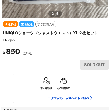
2 / 5
送料込
匿名配送
すぐに購入可
UNIQLOショーツ（ジャストウエスト）XL２枚セット
UNIQLO
850
¥
送料込
SOLD OUT
本人確認済
紛失補償有
ラクマ安心・安全への取り組み