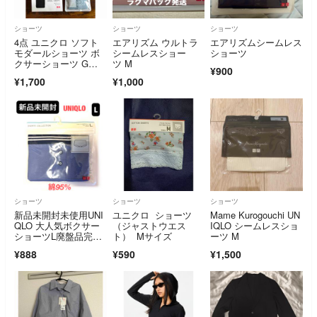
ショーツ
ショーツ
ショーツ
4点 ユニクロ ソフト
エアリズム ウルトラ
エアリズムシームレス
モダールショーツ ボ
シームレスショー
ショーツ
クサーショーツ G
ツ M
¥900
U 総レースショーツ
¥1,700
¥1,000
ショーツ
ショーツ
ショーツ
新品未開封未使用UNI
ユニクロ ショーツ
Mame Kurogouchi UN
QLO 大人気ボクサー
（ジャストウエス
IQLO シームレスショ
ショーツL廃盤品完売
ト） Mサイズ
ーツ M
希少レア入手困難
¥888
¥590
¥1,500