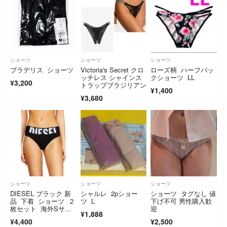
ショーツ
ショーツ
ショーツ
ブラデリス ショーツ
Victoria's Secret クロ
ローズ柄 ハーフバッ
ッチレス シャインス
クショーツ LL
¥3,200
トラップブラジリアン
¥1,400
¥3,680
ショーツ
ショーツ
ショーツ
DIESEL ブラック 新
シャルレ 2pショー
ショーツ タグなし 値
品 下着 ショーツ ２
ツ L
下げ不可 男性購入歓
枚セット 海外Sサイ
迎
¥1,888
ズ 黒
¥4,400
¥2,500