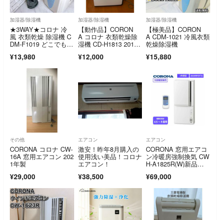
加湿器/除湿機
加湿器/除湿機
加湿器/除湿機
★3WAY★コロナ 冷
【動作品】CORON
【極美品】CORON
風 衣類乾燥 除湿機 C
A コロナ 衣類乾燥除
A CDM-1021 冷風衣類
DM-F1019 どこでもク
湿機 CD-H1813 2013
乾燥除湿機
ーラー
年式
¥13,980
¥12,000
¥15,880
その他
エアコン
エアコン
CORONA コロナ CW-
激安！昨年8月購入の
CORONA 窓用エアコ
16A 窓用エアコン 202
使用浅い美品！コロナ
ン冷暖房強制換気 CW
1年製
エアコン！
H-A1825R(W)新品未
開封品
¥29,000
¥38,500
¥69,000