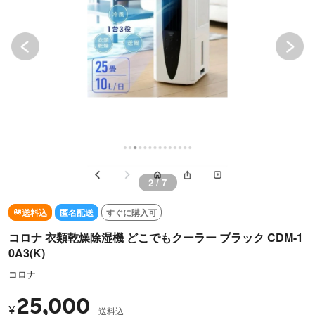
2 / 7
送料込
匿名配送
すぐに購入可
コロナ 衣類乾燥除湿機 どこでもクーラー ブラック CDM-1
0A3(K)
コロナ
25,000
¥
送料込