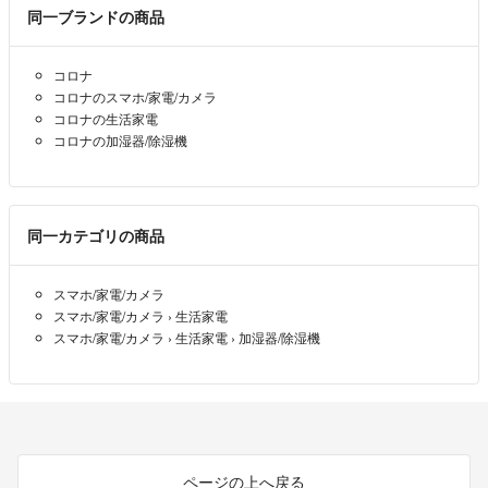
ておりません。しっかりご納得の上購入を宜しくお願いします。
同一ブランドの商品
2021.11.01
コロナ
コロナのスマホ/家電/カメラ
コロナの生活家電
コロナの加湿器/除湿機
同一カテゴリの商品
スマホ/家電/カメラ
スマホ/家電/カメラ
›
生活家電
スマホ/家電/カメラ
›
生活家電
›
加湿器/除湿機
ページの上へ戻る