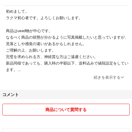
初めまして。
ラクマ初心者です。よろしくお願いします。
商品はused物が中心です。
なるべく商品の状態が分かるように写真掲載したいと思っていますが、
見落としや感覚の違いがあるかもしれません。
ご理解の上、お願いします。
完璧を求められる方、神経質な方はご遠慮ください。
新品同様であっても、購入時の半額以下、送料込みで値段設定をしてい
ます。
出品しているすべての商品につきまして、値下げ交渉には対応しており
続きを表示する
ません。値下げ交渉のコメントの返信は控えさせていただきます。ご快
諾下さいますよう宜しくお願いいたします
コメント
商品はコメント順ではなく、先に購入された方にお譲りします。他のサ
商品について質問する
イトにも出品しております。
ご購入後のイメージ違い、サイズ違いなどの返品、クレームは受け付け