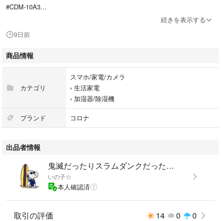
#CDM-10A3
#スマホ/家電/カメラ
続きを表示する
#生活家電
9日前
#加湿器/除湿機
商品情報
スマホ/家電/カメラ
カテゴリ
›
生活家電
›
加湿器/除湿機
ブランド
コロナ
出品者情報
鬼滅だったりスラムダンクだったり自爆少年花子くんだったりするshop
いの子☆
本人確認済
取引の評価
14
0
0