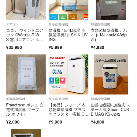
エアコン
加湿器/除湿機
加湿器/除湿機
コロナ ウインドエア
除湿機 1日1L除湿 空
衣類乾燥除湿機 ホワ
コン CW-1623R W
気清浄機能 SHIKILIV
イト MJ-100MX-W(1
S 窓用エアコン ルー
ING
台)
ムエアコン
¥35,980
¥5,999
¥4,980
加湿器/除湿機
加湿器/除湿機
加湿器/除湿機
Francfranc ポシェ 充
【美品】シャープ 衣
山善 加湿器 加熱式 ス
電式加湿器 マーブ
類乾燥除湿機 プラズ
チーム式 Steam CUB
ル ホワイト
マクラスター搭載 CV-
E MAG KS-J242
E71-W
¥2,000
¥9,980
¥4,800