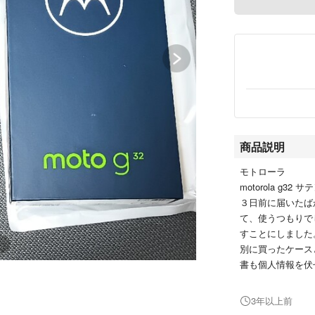
商品説明
モトローラ
motorola g3
３日前に届いたば
て、使うつもりで
すことにしました
別に買ったケース
書も個人情報を伏
3年以上前