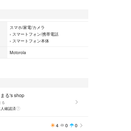
スマホ/家電/カメラ
›
スマートフォン/携帯電話
›
スマートフォン本体
Motorola
まる's shop
まる
本人確認済
4
0
0