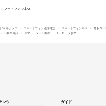
予備が１枚あり
まるまる
出品者
›
スマートフォン本体
カイト様
遅くなり申し訳
ホ/家電/カメラ
スマートフォン/携帯電話
スマートフォン本体
モトローラ
ォン/携帯電話
スマートフォン本体
モトローラ g32
まるまる
出品者
出品者様、ご連
カイト
- 3年以上
こちらの商品は
カイト
- 3年以上
ありがとうござ
まるまる
出品者
テンツ
ガイド