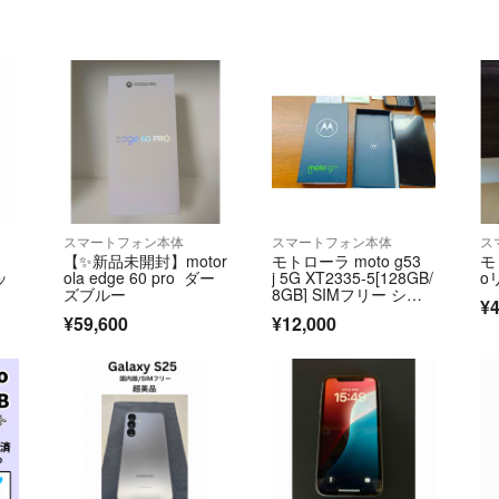
スマートフォン本体
スマートフォン本体
ス
0
【✨新品未開封】motor
モトローラ moto g53
モ
ッ
ola edge 60 pro ダー
j 5G XT2335-5[128GB/
o
ズブルー
8GB] SIMフリー シル
¥4
バー
¥59,600
¥12,000