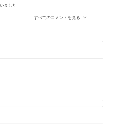
いました
年以上前
すべてのコメントを見る
申し訳ありません、今のところお値下げは考
よろしくお願いいたします。
- 3年以上前
料込、少々急ぎ必要としてはありますので
お譲り頂けませんでしょうか
ましたら、即購入させていただきます
、潔く諦め他を求めますので、ご返信頂けれ
年以上前