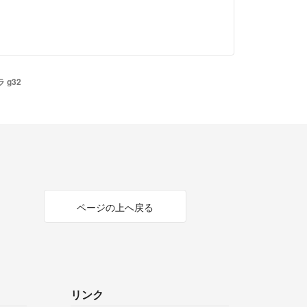
ます
- 3年以上前
ありません。貼付け済みです
 g32
- 3年以上前
絡とどきましたでしょうか?
前
現在もガラスフィルムは貼付されてますか?
ページの上へ戻る
前
いました
- 3年以上前
リンク