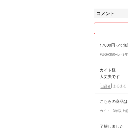
コメント
17000円って
FUGA350vip
- 3
カイト様
大丈夫です
まるまる
出品者
こちらの商品は
カイト
- 3年以上
了解しました