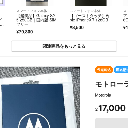
スマートフォン本体
スマートフォン本体
ス
【超美品】Galaxy S2
【ゴーストタッチ】Ap
ア
グ
5 256GB｜国内版 SIM
ple iPhoneXR 128GB
8
フリー
¥8,500
¥1
品
¥79,800
関連商品をもっと見る
SOLD OUT
送料込
匿名配
モトローラ 
Motorola
17,000
¥