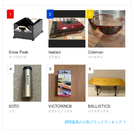
1
2
3
Snow Peak
Iwatani
Coleman
スノーピーク
イワタニ
コールマン
4
5
6
SOTO
VICTORINOX
BALLISTICS
ソト
ビクトリノックス
バリスティクス
調理器具の人気ブランドランキング