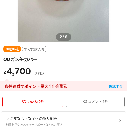
3 / 8
送料込
すぐに購入可
ODガス缶カバー
4,700
¥
送料込
11
条件達成でポイント最大
倍還元！
確認する
いいね 0件
コメント 4件
ラクマ安心・安全への取り組み
補償制度やカスタマーサポートなどのご案内