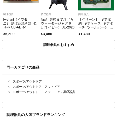
調理器具
調理器具
調理器具
Iwatani（イワタ
新品 最後まで注げる!
【グリーン】 ギア収
ニ） 炉ばた焼き器 炙
ウォータージャグ 6
納 ギアケース ギアポ
りや CB-ABR-1
L (ネイビー) UE-2026
ーチ ツールポーチ オ
ーガナイザー
¥5,500
¥3,480
¥1,480
調理器具のおすすめ
同一カテゴリの商品
スポーツ/アウトドア
スポーツ/アウトドア
›
アウトドア
スポーツ/アウトドア
›
アウトドア
›
調理器具
調理器具の人気ブランドランキング