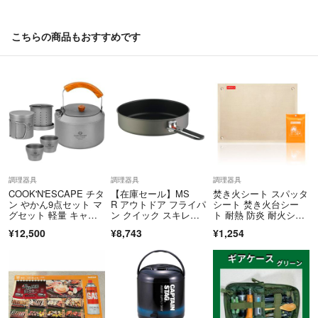
こんにちは。
こちらの商品もおすすめです
こちらサイズは、250用で宜しかったでしょうか。
また、側面(垂直部分)の寸法を教えて下さい。
焼印をつけたいと思っているので、寸法が知りたいです。
ユミ
- 約4年前
調理器具
調理器具
調理器具
COOK'N'ESCAPE チタ
【在庫セール】MS
焚き火シート スパッタ
ン やかん9点セット マ
R アウトドア フライパ
シート 焚き火台シー
グセット 軽量 キャン
ン クイック スキレッ
ト 耐熱 防炎 耐火シー
プ
ト 18.2cm
ト ガラス繊維
¥12,500
¥8,743
¥1,254