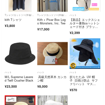
Tシャツ/カットソー(半袖/袖なし)
Tシャツ/カットソー(半袖/袖なし)
ハット
kith Tシャツ
Kith × Pixar Box Log
【新品】エックスシェ
o Monsters, Inc. Tee
ルター暑熱αハットシ
¥3,800
ェード付き ブラッ
¥17,000
ク ワークマン
¥2,399
ハット
ハット
ハット
M/L Supreme Lasere
高級天然草木 カンカ
折りたたみ UV 帽
d Twill Crusher Black
ン帽
子 日焼け防止 サフ
ァリハット マス
¥23,500
¥8,000
ク バケットハッ
¥570
ト ブラック 黒色 紫
外線 メッシュ ブラ
ック アウトドア