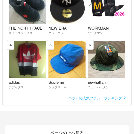
karen
- 3年以上前
出品者
成る程ですね！
正規品ですよね！
THE NORTH FACE
NEW ERA
WORKMAN
ザノースフェイス
ニューエラ
ワークマン
土偶
- 3年以上前
4
5
6
コメントありがとうございます！
サイズはフリーサイズとなっております。
karen
- 3年以上前
出品者
adidas
Supreme
newhattan
サイズは幾つでしょうか？
アディダス
シュプリーム
ニューハッタン
土偶
- 3年以上前
ハットの人気ブランドランキング
ページの上へ戻る