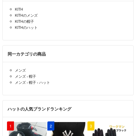
はい！
KITH
土偶
- 3年以上前
KITHのメンズ
KITHの帽子
よろしくお願いいたします。
KITHのハット
karen
- 3年以上前
出品者
少し検討させていただきます？
同一カテゴリの商品
土偶
- 3年以上前
メンズ
メンズ
›
帽子
4500円でいかがでしょうか？
メンズ
›
帽子
›
ハット
karen
- 3年以上前
出品者
4000になりませんか？
ハットの人気ブランドランキング
土偶
- 3年以上前
1
2
3
正規品です！