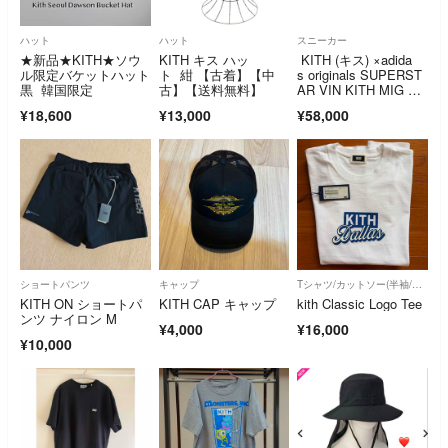
ハット
ハット
スニーカー
★新品★KITH★ソウ
KITH キス ハッ
KITH (キス) ×adida
ル限定バケットハット
ト 紺 【古着】【中
s originals SUPERST
黒 韓国限定
古】【送料無料】
AR VIN KITH MIG ア
ディダスオリジナルス
¥18,600
¥13,000
¥58,000
ショートパンツ
キャップ
Tシャツ/カットソー(半袖/袖なし)
KITH ON ショートパ
KITH CAP キャップ
kith Classic Logo Tee
ンツ ナイロン M
¥4,000
¥16,000
¥10,000