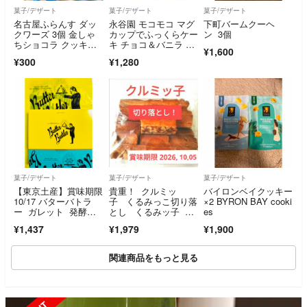
菓子/デザート
菓子/デザート
菓子/デザート
名古屋ふらんす ダッ
永谷園 モコモコ マグ
下町バームクーヘ
クワーズ 3個 金しゃ
カップでふっくらケー
ン 3個
ちショコラ クッキ
キ チョコ＆バニラ 4
¥1,600
ー 名古屋限定 金しゃ
個セット
¥300
¥1,280
ちショコラ クッキー
チョコ 名古屋限定 3
個
菓子/デザート
菓子/デザート
菓子/デザート
【東京土産】賞味期限
貴重！ クルミッ
バイロンベイクッキー
10/17 バターバトラ
子 くるみっこ切り落
×2 BYRON BAY cooki
ー ガレット 発酵バ
とし くるみッ子 鎌
es
ター ゲランド塩 ご
倉紅谷 鎌倉の銘
¥1,437
¥1,979
¥1,900
購入予定の方のいい
菓 大人気！
ね！お待ちしてます
関連商品をもっと見る
SOLD OUT