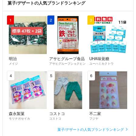
菓子/デザートの人気ブランドランキング
1
2
3
明治
アサヒグループ食品
UHA味覚糖
メイジ
アサヒグループショクヒン
ユーハミカクトウ
4
5
6
森永製菓
コストコ
不二家
モリナガセイカ
コストコ
フジヤ
菓子/デザートの人気ブランドランキング