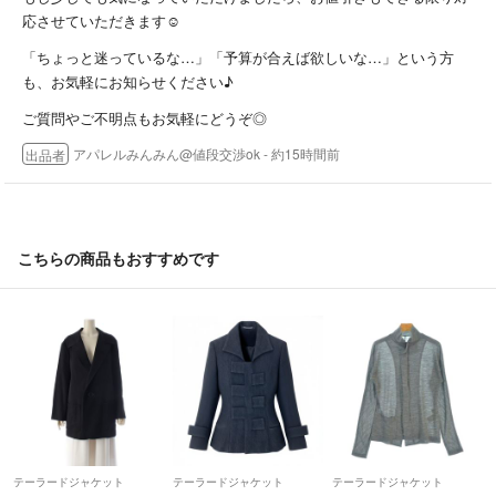
素人採寸の為、多少誤差がある場合があります。
応させていただきます☺️
◆色見について
「ちょっと迷っているな…」「予算が合えば欲しいな…」という方
実物の色味に近い写真撮影を心がけておりますが、光の当たり具合など
も、お気軽にお知らせください♪
で実物と多少異なる場合があります。
ご質問やご不明点もお気軽にどうぞ◎
◆梱包について
アパレルみんみん@値段交渉ok
- 約15時間前
出品者
発送の時はコンパクトにたたませていただきますのでご理解の程よろし
くお願い致します。
◆できる限り24時間以内に発送しますが、急ぎの場合は念のためコメ
こちらの商品もおすすめです
ントでご確認ください。
◆商品サイズによって、らくらく⇄ゆうゆうを変更する場合がございま
す。
最後まで読んで下さり、ありがとうございます！
テーラードジャケット
テーラードジャケット
テーラードジャケット