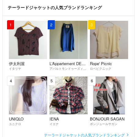
テーラードジャケットの人気ブランドランキング
1
2
3
伊太利屋
L'Appartement DEUXIEME CLASSE
Rope' Picnic
イタリヤ
アパルトモンドゥーズィエムクラス
ロペピクニック
4
5
6
UNIQLO
IENA
BONJOUR SAGAN
ユニクロ
イエナ
ボンジュールサガン
テーラードジャケットの人気ブランドランキング