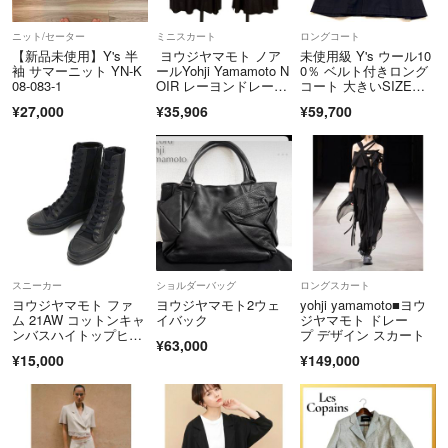
ニット/セーター
ミニスカート
ロングコート
【新品未使用】Y's 半
ヨウジヤマモト ノア
未使用級 Y's ウール10
袖 サマーニット YN-K
ールYohji Yamamoto N
0％ ベルト付きロング
08-083-1
OIR レーヨンドレープ
コート 大きいSIZE
スカート 黒1
３ 黒
¥27,000
¥35,906
¥59,700
スニーカー
ショルダーバッグ
ロングスカート
ヨウジヤマモト ファ
ヨウジヤマモト2ウェ
yohji yamamoto■ヨウ
ム 21AW コットンキャ
イバック
ジヤマモト ドレー
ンバスハイトップヒー
プ デザイン スカート
¥63,000
ルスニーカー
¥15,000
¥149,000