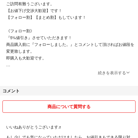
日本流通自主管理協会加盟店（AACD）
ご訪問有難うございます。
質屋・古物市場・ストア商品
【お値下げ交渉大歓迎】です！
※鑑定済み商品です。万が一偽物だった場合は全額返金いたします。
【フォロー割】【まとめ割】もしています！
■管理番号
《フォロー割》
H427C02660913
『5%値引き』させていただきます！
商品購入前に『フォローしました。』とコメントして頂ければお値段を
■検索用キーワード
変更致します。
Y’s ワイズ YohjiYamamoto ヨウジヤマモト Y’sbis テーラードジャケッ
即購入も大歓迎です。
ト 5Bジャケット 5ボタンジャケット ネイビージャケット モードジャケッ
ト 日本製 ユニセックス メンズ レディース Sサイズ Mサイズ 紺ブレ 紺ジ
《まとめ割》
続きを表示する
ャケット シングルジャケット 春ジャケット 秋ジャケット 通年 モード
2点以上ご購入頂くと、その合計金額によってご相談に応じさせて頂き
系 ドメスティックブランド
ます！
コメント
サイズ...S
カラー...ネイビー系
◆商品について
あくまで中古品ということをご理解いただいた上でご検討ください。
商品について質問する
完璧な品質を求める方は購入をご遠慮ください。
◆サイズ表記に関して
いいねありがとうございます♬
サイズ詳細を記載していますので、ご参考ください。
もし少しでも気になっていただけましたら、お値引きもできる限り対