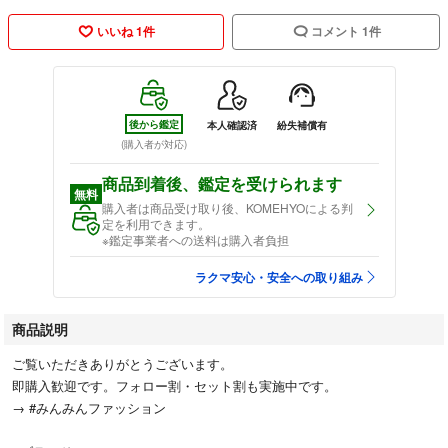
いいね 1件
コメント 1件
後から鑑定
本人確認済
紛失補償有
(購入者が対応)
商品到着後、鑑定を受けられます
無料
購入者は商品受け取り後、KOMEHYOによる判
定を利用できます。
※鑑定事業者への送料は購入者負担
ラクマ安心・安全への取り組み
商品説明
ご覧いただきありがとうございます。
即購入歓迎です。フォロー割・セット割も実施中です。
→ #みんみんファッション