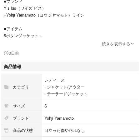
■ブランド
Y’s bis（ワイズ ビス）
※Yohji Yamamoto（ヨウジヤマモト）ライン
■アイテム
5ボタンジャケット
テーラードジャケット
続きを表示する
3日前
■商品の説明
Y’sらしいミニマルでモード感のある5Bジャケットです。
商品情報
落ち着いたネイビーカラーで、シンプルながら雰囲気のある一着。
レディース
カテゴリ
›
ジャケット/アウター
ユニセックスでご着用いただけるデザインで、メンズS〜レディースM相
›
テーラードジャケット
当のサイズ感です。
サイズ
S
ウール混素材で程よいハリがあり、長くご愛用いただけます。
ブランド
Yohji Yamamoto
モードスタイルやオーバーサイズコーデにもおすすめです。
商品の状態
目立った傷や汚れなし
■カラー