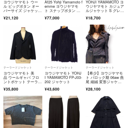
ヨウジヤマモト ウー
Af25 Yohji Yamamoto f
YOHJI YAMAMOTO ヨ
ル ビッグボタン オー
emme ヨウジヤマモ
ウジヤマモト カジュア
バーサイズ ジャケッ
ト スナップボタン 中
ルジャケット S グレ
ト テーラードジャケッ
綿ジャケット ウールシ
ー 【古着】【中古】
¥21,120
¥77,000
¥18,700
ト YJ-J23-544 ブラッ
ルクブレンド FE-J05-1
【送料無料】
ク【中古】
49 ブラック レディー
スo07t
テーラードジャケット
テーラードジャケット
テーラードジャケット
ヨウジヤマモト 美
ヨウジヤマモト YOHJ
【希少】ヨウジヤマモ
品 ウールギャバ フロ
I YAMAMOTO FP-J03-
ト バロック期 06aw 燕
ントポケット テーラー
202 ジャケット
尾 縮絨 変形ジャケッ
ドジャケット 黒1
ト
¥35,800
¥43,600
¥28,100