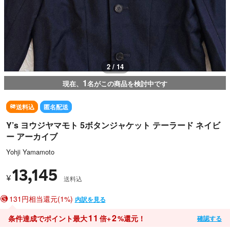
2 / 14
1
現在、
名がこの商品を検討中です
送料込
匿名配送
Y’s ヨウジヤマモト 5ボタンジャケット テーラード ネイビ
ー アーカイブ
Yohji Yamamoto
13,145
¥
送料込
131円相当還元(1%)
内訳を見る
11
2
条件達成でポイント最大
倍+
%還元！
確認する