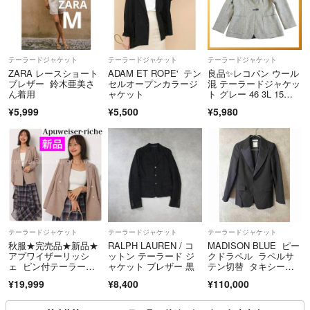
テーラードジャケット
テーラードジャケット
テーラードジャケット
ZARA レースショート
ADAM ET ROPE' テン
良品✨レコパン ウール
ブレザー 鈴木亜美さ
セルオープンカラージ
混 テーラードジャケッ
ん着用
ャケット
ト グレー 46 3L 15
号 高級
¥5,999
¥5,500
¥5,980
テーラードジャケット
テーラードジャケット
テーラードジャケット
秋服★完売品★新品★
RALPH LAUREN / コ
MADISON BLUE ピー
アプワイザーリッシ
ットン テーラード ジ
クドラペル ラペルサ
ェ ピン付テーラージ
ャケット ブレザー 黒
テン切替 タキシード
ャケット
ジャケット
¥19,999
¥8,400
¥110,000