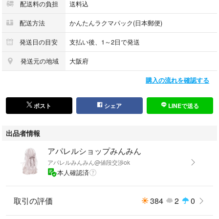
配送料の負担
送料込
ネイビー
配送方法
かんたんラクマパック(日本郵便)
■サイズ
メンズS / レディースM相当
発送日の目安
支払い後、1～2日で発送
採寸
発送元の地域
大阪府
着丈:65cm
袖丈:57cm
購入の流れを確認する
肩幅:44cm
身幅:46cm
ポスト
シェア
LINEで送る
■素材
ウール / ナイロン
出品者情報
■状態
アパレルショップみんみん
目立つダメージなく、まだまだご着用いただけます。
アパレルみんみん@値段交渉ok
※中古品のため多少の使用感はご了承ください。
本人確認済
※状態の詳細は画像をご確認ください。
取引の評価
384
2
0
■購入先
ブランドリユース店