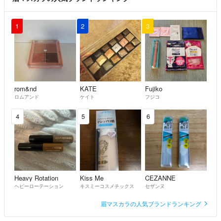
1
2
3
rom&nd
KATE
Fujiko
ロムアンド
ケイト
フジコ
4
5
6
Heavy Rotation
Kiss Me
CEZANNE
ヘビーローテーション
キスミーコスメチックス
セザンヌ
眉マスカラの人気ブランドランキング