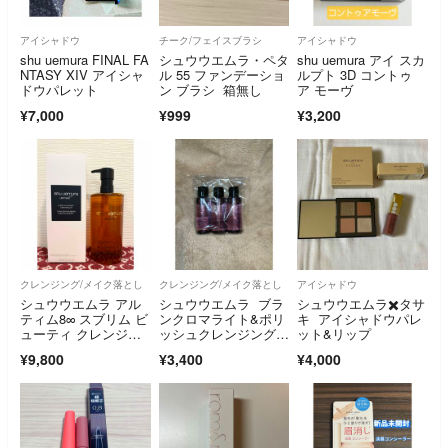
アイシャドウ
チーク/フェイスブラシ
アイシャドウ
shu uemura FINAL FA
シュウウエムラ・ペタ
shu uemura アイ スカ
NTASY XIV アイシャ
ル 55 ファンデーショ
ルプト 3D コントゥ
ドウパレット
ン ブラシ 箱無し
ア モーヴ
¥7,000
¥999
¥3,200
クレンジング/メイク落とし
クレンジング/メイク落とし
アイシャドウ
シュウウエムラ アル
シュウウエムラ ブラ
シュウウエムラ✖️タサ
ティム8∞ スブリム ビ
ンクロマライト&ポリ
キ アイシャドウパレ
ューティ クレンジン
ッシュクレンジングオ
ット&リップ
グ オイル n 450ml
イル
¥9,800
¥3,400
¥4,000