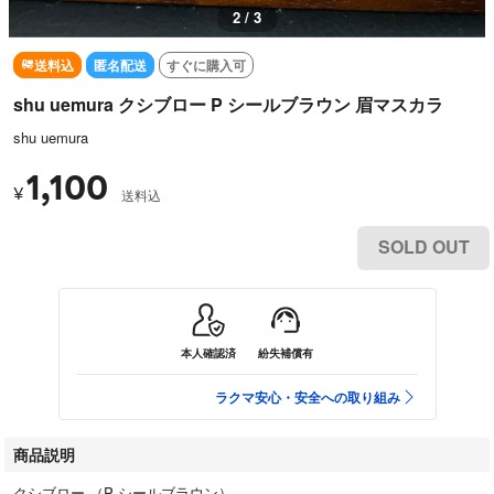
2 / 3
送料込
匿名配送
すぐに購入可
shu uemura クシブロー P シールブラウン 眉マスカラ
shu uemura
1,100
¥
送料込
SOLD OUT
本人確認済
紛失補償有
ラクマ安心・安全への取り組み
商品説明
クシブロー （P シールブラウン）