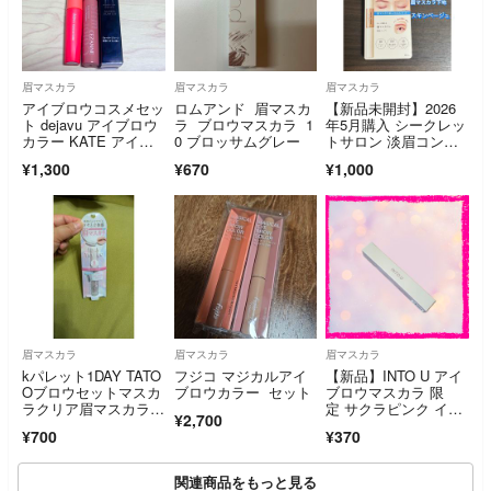
眉マスカラ
眉マスカラ
眉マスカラ
アイブロウコスメセッ
ロムアンド 眉マスカ
【新品未開封】2026
ト dejavu アイブロウ
ラ ブロウマスカラ 1
年5月購入 シークレッ
カラー KATE アイブ
0 ブロッサムグレー
トサロン 淡眉コンシ
ロウペンシルスーパー
ーラー スキンベージ
¥1,300
¥670
¥1,000
スリム0.8 おまけ付き
ュ 眉マスカラ下地
眉マスカラ
眉マスカラ
眉マスカラ
kパレット1DAY TATO
フジコ マジカルアイ
【新品】INTO U アイ
Oブロウセットマスカ
ブロウカラー セット
ブロウマスカラ 限
ラクリア眉マスカラ0
定 サクラピンク イン
¥2,700
1グロッシー
トゥーユー
¥700
¥370
関連商品をもっと見る