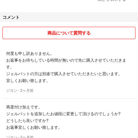
す。
基本的には当日か翌日の爆速発送としております。
・不明な点があればお気軽にコメントください。
コメント等お気軽にお声掛けください。
コメント
管理番号：bf2021N
商品について質問する
#SIXPAD
#SP-BF2213F-R
#スポーツ/アウトドア
何度も申し訳ありません。
#トレーニング/エクササイズ
お返事をお待ちしている時間が無いので先に購入させていただきま
#トレーニング用品
す。
ジェルパットの方は別途で購入させていただきたいと思います。
宜しくお願い致します。
ジヨン
- 2ヶ月前
再度付け加えです。
ジェルパットを追加したお値段に変更して頂けるのでしょうか?
どうしたら良いですか?
お返事宜しくお願い致します。
ジヨン
- 2ヶ月前