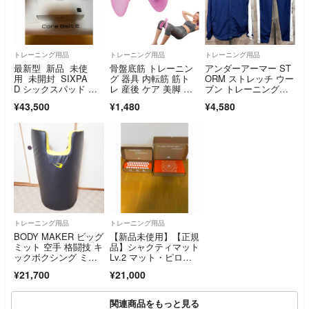
トレーニング用品
トレーニング用品
トレーニング用品
最新型 新品 未使
骨盤底筋 トレーニン
アンダーアーマー ST
用 未開封 SIXPA
グ 器具 内転筋 筋ト
ORM ストレッチ ウー
D シックスパッド コ
レ 産後 ケア 美脚 ピ
ブン トレーニングス
アベルト2 Mサイ
ンク 自宅
ーツ 上下セットアッ
¥43,500
¥1,480
¥4,580
ズ ジェルシート不
プ L メンズ ウインド
要 corebelt2 正規品
ブレーカー
トレーニング用品
トレーニング用品
BODY MAKER ビッグ
【新品未使用】【正規
ミット 空手 格闘技 キ
品】シャクティマット
ックボクシング ミッ
Lv.2 マット・ピロー
ト ボディメーカー 大
セット
¥21,700
¥21,000
型ミット
関連商品をもっと見る