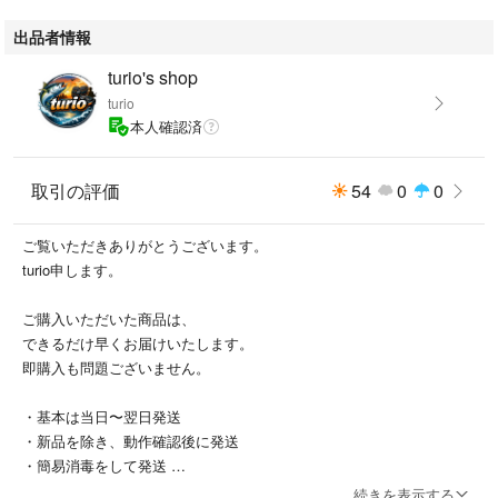
Body Fit 2は充電式＆アプリ対応のEMSデバイスです。
出品者情報
腕・脚・ウエストなどに装着可能で、23分の自動トレーニングプログラム
（ウォームアップ → トレーニング → クールダウン）で効率的に筋肉にア
turio's shop
プローチ。
turio
Bluetooth連携で公式SIXPADアプリから操作可能、トレーニングの記録や
本人確認済
進捗も可視化できます。
薄さ約3mmのソフトシリコン素材で服の下にも快適に装着でき、軽量でコ
ードレスのため持ち運びも◎。
取引の評価
54
0
0
【状態】
ご覧いただきありがとうございます。
全体的に美品と感じますが、小傷や使用感など感じ方には個人差がありま
turio申します。
す。
撮影小物を除き、写真に写っているものが全てとなります。
ご購入いただいた商品は、
できるだけ早くお届けいたします。
【補足】
即購入も問題ございません。
・購入時期や使用回数の詳細は不明確でお伝えできかねますが、通電・動
作確認済みで強さの低下もなく通常通りご使用いただけます。
・基本は当日〜翌日発送
・純正ジェルパッドも出品しており、同梱いただくとお得にご購入いただ
・新品を除き、動作確認後に発送
けます。
・簡易消毒をして発送
・ジェルパッド付きのため、届いて充電すればすぐにご使用いただけま
続きを表示する