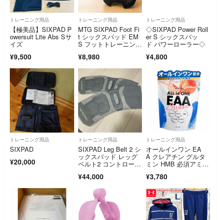
トレーニング用品
トレーニング用品
トレーニング用品
【極美品】SIXPAD P
MTG SIXPAD Foot Fi
◇SIXPAD Power Roll
owersuit Lite Abs Sサ
t シックスパッド EM
er S シックスパッ
イズ
S フットトレーニン
ド パワーローラー◇
グ 足裏 ふくらはぎ S
¥9,500
¥8,980
¥4,800
P-FF2310F
トレーニング用品
トレーニング用品
トレーニング用品
SIXPAD
SIXPAD Leg Belt 2 シ
オールインワン EA
ックスパッド レッグ
A クレアチン グルタ
¥20,000
ベルト2 コントローラ
ミン HMB 必須アミノ
ー付
酸 ピーチ味
¥44,000
¥3,780