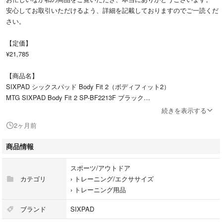
安心してお取引いただけるよう、詳細を記載しておりますのでご一読くだ
さい。
【定価】
¥21,785
【商品名】
SIXPAD シックスパッド Body Fit 2（ボディフィット2）
MTG SIXPAD Body Fit 2 SP-BF2213F ブラック
続きを表示する
【内容】
2ヶ月前
・本体（充電式）
・付属品：充電器、収納袋、サポートベルト、互換性新品ジェルパッド、
商品情報
説明書
スポーツ/アウトドア
【オプション】
カテゴリ
›
トレーニング/エクササイズ
・互換ジェルパッド追加：1セット＋300円
›
トレーニング用品
※ご希望の方はコメントにてお知らせください。
ブランド
SIXPAD
【商品概要】