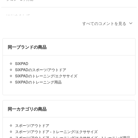
はじめまして。
購入希望です。
すべてのコメントを見る
互換ジェルパッド追加：1セット＋300円もお願いしたいです。
宜しくお願い致します。
ジヨン
- 2ヶ月前
同一ブランドの商品
SIXPAD
SIXPADのスポーツ/アウトドア
SIXPADのトレーニング/エクササイズ
SIXPADのトレーニング用品
同一カテゴリの商品
スポーツ/アウトドア
スポーツ/アウトドア
›
トレーニング/エクササイズ
スポーツ/アウトドア
›
トレーニング/エクササイズ
›
トレーニング用品