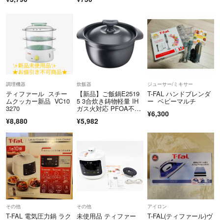
調理機器
炊飯器
ジューサー/ミキサー
ティファール スチー
【新品】ご飯鍋E2519
T-FAL ハンドブレンダ
ムクッカー新品 VC10
5 3合炊き鋳物軽量 IH
ー ベビーマルチ
3270
ガス火対応 PFOA不使
¥6,300
用焦げ
¥8,880
¥5,982
その他
その他
アイロン
T-FAL 電気圧力鍋 ラク
未使用品 ティファー
T-FAL(ティファール)ヴ