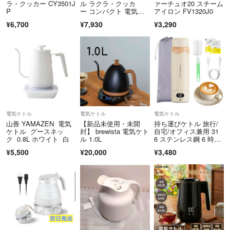
ラ・クッカー CY3501J
ル ラクラ・クッカ
ァーチュオ20 スチーム
P
ー コンパクト 電気圧
アイロン FV1320J0
力鍋 CY3501JP T-fa
¥6,700
¥7,930
¥3,290
l 調理 蒸す 煮る 低温
調理 T-fal R2607-011
電気ケトル
電気ケトル
電気ケトル
山善 YAMAZEN 電気
【新品未使用・未開
持ち運びケトル 旅行/
ケトル グースネッ
封】 brewista 電気ケト
自宅/オフィス兼用 31
ク 0.8L ホワイト 白
ル 1.0L
6 ステンレス鋼 6 時間
保温
¥5,500
¥20,000
¥3,480