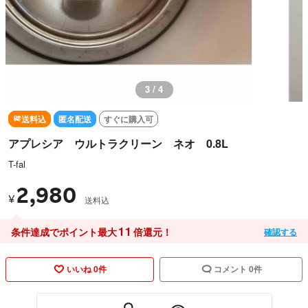
3 / 4
送料込
匿名配送
すぐに購入可
アプレシア ウルトラクリーン ネオ 0.8L
T-fal
2,980
¥
送料込
11
条件達成でポイント最大
倍還元！
確認する
いいね 0件
コメント 0件