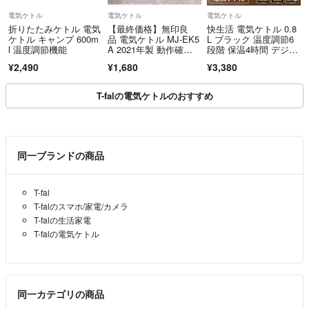
電気ケトル
電気ケトル
電気ケトル
折りたたみケトル 電気
【最終価格】無印良
快生活 電気ケトル 0.8
ケトル キャンプ 600m
品 電気ケトル MJ-EK5
L ブラック 温度調節6
l 温度調節機能
A 2021年製 動作確認
段階 保温4時間 デジタ
済
ル表示
¥2,490
¥1,680
¥3,380
T-falの電気ケトルのおすすめ
同一ブランドの商品
T-fal
T-falのスマホ/家電/カメラ
T-falの生活家電
T-falの電気ケトル
同一カテゴリの商品