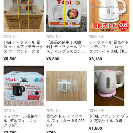
電気ケトル
電気ケトル
電気ケトル
T-fal ティファール 電
【新品未使用｜未開
ティファール 電気ケト
気 ケトルアビテラック
封】ティファール ジャ
ル デルフィニ ロッ
ス オーブントースター
スティンプラスコント
ク ホワイト 0.6L【KO
ロール ホワイト
1601】
¥5,500
¥8,800
¥3,180
電気ケトル
電気ケトル
電気ケトル
ティファール電気ケト
電気ケトル ティファー
T-FAL アプレシア プラ
ル デルフィニロッ
ル フィルター SS-202
ス 電気ケトル 0.8L
ク 0.6㍑
934
¥1,600
¥3,790
¥750