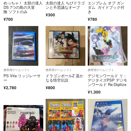
ませんので電池については保証できません。
めっちゃ！ 太鼓の達人
太鼓の達人 ちびドラゴ
エンブレム オブ ガン
初期化は購入者様でお願いします。
DS 7つの島の大冒
ンと不思議なオーブ
ダム ガイドブック付
険 ソフトのみ
き
ビニール袋に入れて防水程度の簡易包装になります。
¥300
¥700
¥780
包装に不安がございます場合は送料あがる分含め＋200円でしっかり包
装いたしますのでご購入前にメッセージよろしくお願いいたします。
携帯用ゲームソフト
携帯用ゲームソフト
携帯用ゲームソフト
PS Vita リッジレーサ
ドラゴンボールZ 遥か
デジモンワールド リ：
ー
なる悟空伝説
デジタイズPSP デジモ
ンワールド Re:Digitize
¥2,780
¥800
¥1,300