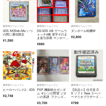
携帯用ゲームソフト
携帯用ゲームソフト
携帯用ゲームソフト
3DS AKB48+Me いつ
DS/3DS 3本 ゲームウ
ダンボール戦機W
の間に通信限定
ォッチ4種 漢字そのま
¥2,800
ま楽引辞典 マンホー
¥1,580
ル,ジャッジ,フラッグ
¥880
マン,ボール プレー可
能 電子辞書
携帯用ゲームソフト
携帯用ゲームソフト
携帯用ゲームソフト
ヒーローバンク2 - 3DS
PSP 機動戦士ガンダ
【良品☆】任天堂 D
ム ギレンの野望 ジオ
S ソフト New スーパ
¥2,748
ンの系譜 アクシズの
ーマリオブラザーズ 動
脅威 新ギレンの野
作確認済み ニンテンド
¥3,700
¥799
望 3枚
ー