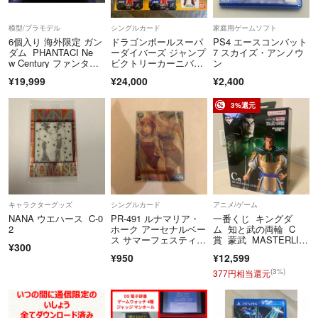
模型/プラモデル
シングルカード
家庭用ゲームソフト
6個入り 海外限定 ガン
ドラゴンボールスーパ
PS4 エースコンバット
ダム PHANTACI Ne
ーダイバーズ ジャンプ
7 スカイズ・アンノウ
w Century ファンタシ
ビクトリーカーニバ
ン
ー 1BOX
ル 来場者特典 孫悟
¥19,999
¥24,000
¥2,400
空 プロモカード2セッ
ト 新品未開封品
3%還元
キャラクターグッズ
シングルカード
アニメ/ゲーム
NANA ウエハース C-0
PR-491 ルナマリア・
一番くじ キングダ
2
ホーク アーセナルベー
ム 知と武の両輪 C
ス サマーフェスティバ
賞 蒙武 MASTERLIS
¥300
ル2026
E フィギュア
¥950
¥12,599
(3%)
377円相当還元