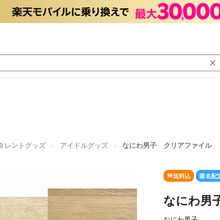
タレントグッズ
アイドルグッズ
なにわ男子 クリアファイル
送料込
匿名配
なにわ男
なにわ男子