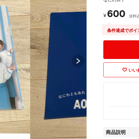
600
¥
送料
条件達成でポイ
いいね
商品説明