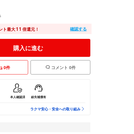
込
11
確認する
ント最大
倍還元！
購入に進む
 0件
コメント 0件
本人確認済
紛失補償有
ラクマ安心・安全への取り組み