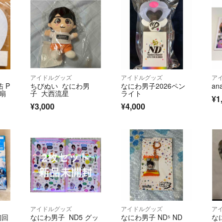
アイドルグッズ
アイドルグッズ
ア
 P
ちびぬい なにわ男
なにわ男子2026ペン
an
団扇
子 大西流星
ライト
¥1
¥3,000
¥4,000
アイドルグッズ
アイドルグッズ
ア
初回
なにわ男子 ND5 グッ
なにわ男子 ND⁵ ND
なに