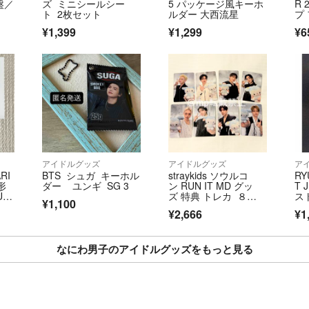
盤／
ズ ミニシールシー
5 パッケージ風キーホ
R 
ト 2枚セット
ルダー 大西流星
プ 
¥1,399
¥1,299
¥6
アイドルグッズ
アイドルグッズ
ア
RI
BTS シュガ キーホル
straykids ソウルコ
RY
形
ダー ユンギ SG 3
ン RUN IT MD グッ
T 
UN
ズ 特典 トレカ ８
ス
¥1,100
ク
枚 コンプリート
¥2,666
¥1
なにわ男子のアイドルグッズをもっと見る