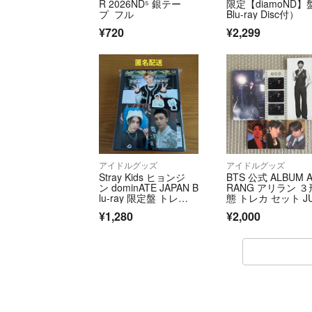
R 2026ND⁵ 銀テー
限定【diamoND】
プ フル
Blu-ray Disc付）
¥720
¥2,299
アイドルグッズ
アイドルグッズ
Stray Kids ヒョンジ
BTS 公式 ALBUM A
ン dominATE JAPAN B
RANG アリラン ３
lu-ray 限定盤 トレ
態 トレカ セット J
カ ポスカ ステッカ
GKOOK ジョング
¥1,280
¥2,000
ー 4点 セット