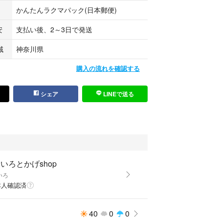
かんたんラクマパック(日本郵便)
安
支払い後、2～3日で発送
域
神奈川県
購入の流れを確認する
シェア
LINEで送る
いろとかげshop
いろ
本人確認済
40
0
0