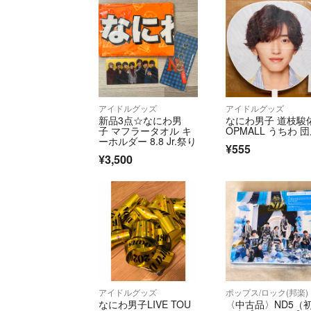
アイドルグッズ
アイドルグッズ
新品3点☆なにわ男
なにわ男子 道枝駿佑
子 マフラータオル キ
OPMALL うちわ 
ーホルダー 8.8 Jr.祭り
¥555
¥3,500
アイドルグッズ
ポップス/ロック(邦楽)
なにわ男子LIVE TOU
〈中古品〉ND5（