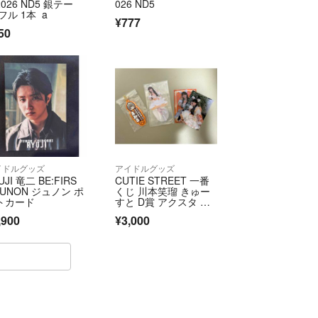
2026 ND5 銀テー
026 ND5
フル 1本 a
¥777
50
イドルグッズ
アイドルグッズ
UJI 竜二 BE:FIRS
CUTIE STREET 一番
JUNON ジュノン ポ
くじ 川本笑瑠 きゅー
トカード
すと D賞 アクスタ G
賞 推したい名ラバー
,900
¥3,000
チャーム H賞 ステッ
カー セット