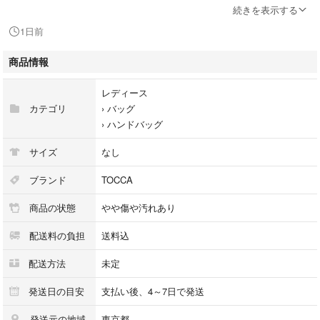
-
続きを表示する
1日前
[表記サイズ]
なし
商品情報
[実寸サイズ]
レディース
縦 : 約 21 cm
カテゴリ
›
バッグ
横 : 約 27 cm
›
ハンドバッグ
マチ : 約 11.5 cm
ハンドル : 本体まで 約 14 cm (撮影時の採寸)
サイズ
なし
[カラー]
ブランド
TOCCA
黒×白
商品の状態
やや傷や汚れあり
[デザイン]
配送料の負担
送料込
千鳥格子
■外ポケット：マグネットボタンタイプ×1
配送方法
未定
■内ポケット：オープンタイプ×1
発送日の目安
支払い後、4～7日で発送
[素材]
発送元の地域
東京都