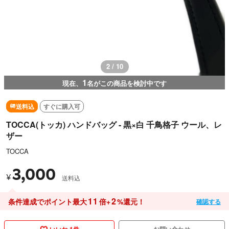
3 / 10
1
現在、
名がこの商品を検討中です
送料込
すぐに購入可
TOCCA(トッカ) ハンドバッグ - 黒×白 千鳥格子 ウール、レ
ザー
TOCCA
3,000
¥
送料込
11
2
条件達成でポイント最大
倍+
%還元！
確認する
いいね 1件
お問い合わせ