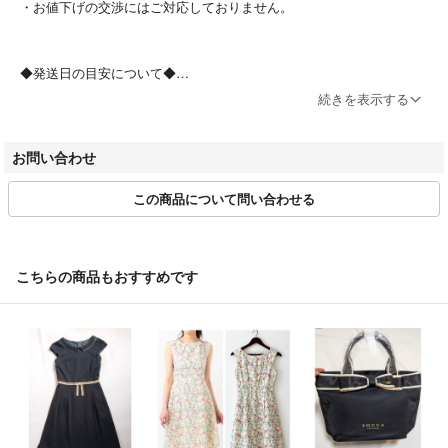
・お値下げの交渉にはご対応しておりません。
こちらの商品はラクマ公式パートナーのBrandear（ブランディア）によっ
て出品されています。
以下の内容のお問い合わせについてはお返事ができませんのであらかじめ
◆発送日の目安について◆
ご了承ください。
ご入金確認後、0-4営業日程度で配送を行っております。
続きを表示する
・商品状態の確認（汚れ具合、形状の確認等々）
※日時指定はお受けできませんので、何卒ご了承くださいませ。
・お値下げの交渉
お問い合わせ
◆在庫について◆
この商品について問い合わせる
ラクマ以外でも出品を行っております。
商品売切れの際、及び商品情報修正の際には、お取引をキャンセルさせ
ていただく場合がございます。
予めご了承ください。
こちらの商品もおすすめです
◆お問い合わせ◆
返信は出品事業者より直接ご連絡いたします。
（問い合わせ内容は他のユーザーには公開されません。）
尚、以下の内容についてはお返事ができませんのであらかじめご了承く
ださい。