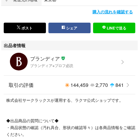
ウール×レザー
購入の流れを確認する
[コンディションの備考]
【外側】
・全体的 ⇒ 小傷（毛羽立ち若干） / 薄らと汚れている / 型崩れ若干
ポスト
シェア
LINEで送る
・底面 ⇒ 角擦れ若干
【内側】
出品者情報
・全体的 ⇒ 薄らと汚れている
【特記事項】
ブランディア
・保存時のニオイあり
ブランディア※プロフ必読
[製造番号・刻印]
-
取引の評価
144,459
2,770
841
[シリアル]
株式会社サークラックスが運用する、ラクマ公式ショップです。
***
[付属品]
◆出品商品の質問について◆
ショルダーストラップ、クロシェット
・商品状態の確認（汚れ具合、形状の確認等々）は各商品情報をご確認
ください。