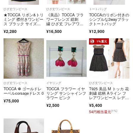
・RFC違反のメールアドレス
ひざ丈ワンピース
ひざ丈ワンピース
トートバッグ
【例】
★TOCCA リボン&トリ
《美品》TOCCA フラ
TOCCAのリボン付きの
ミング 襟付きワンピー
ワーフレンズ 総刺
シンプルな2wayブラッ
「@（アットマーク）」の直前に「.（ドット）」が入っているメー
ス ブラック サイズ
繍 ひざ丈 フレアワン
クトートバッグ
ルアドレス
2 トッカ
ピース 白系 S
¥2,280
¥16,500
¥12,900
「.（ドット）」が複数個連続するメールアドレス
1%還元
※こちらのアカウントはラクマ公式パートナーのBrandear（ブランディ
ア）によって運営されています。
▼特商法
https://fril.jp/ts/official/law/dfs/
ひざ丈ワンピース
イヤリング
ひざ丈ワンピース
TOCCA ❁ ゴールドレ
TOCCA フラワー イヤ
T925 美品 M トッカ 花
▼返品特約
ーベルcorsageドレス 0
リング サンシャインフ
刺繍 総柄 Aライン フ
ラワー ピンク
レアワンピース レディ
https://fril.jp/ts/official/law/dfs/#return_policy
¥75,000
ース
¥2,500
¥5,400
(1%)
54円相当還元