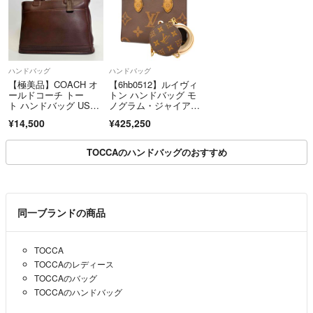
ハンドバッグ
ハンドバッグ
【極美品】COACH オ
【6hb0512】ルイヴィ
ールドコーチ トー
トン ハンドバッグ モ
ト ハンドバッグ USA
ノグラム・ジャイアン
製 レザー ブラウン 93
ト リバース オンザゴ
¥14,500
¥425,250
03
ーPM M46373 ブラウ
ン 2wayバッグ【中
古】レディース
TOCCAのハンドバッグのおすすめ
同一ブランドの商品
TOCCA
TOCCAのレディース
TOCCAのバッグ
TOCCAのハンドバッグ