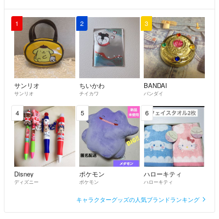
1
2
3
サンリオ
ちいかわ
BANDAI
サンリオ
チイカワ
バンダイ
4
5
6
Disney
ポケモン
ハローキティ
ディズニー
ポケモン
ハローキティ
キャラクターグッズの人気ブランドランキング