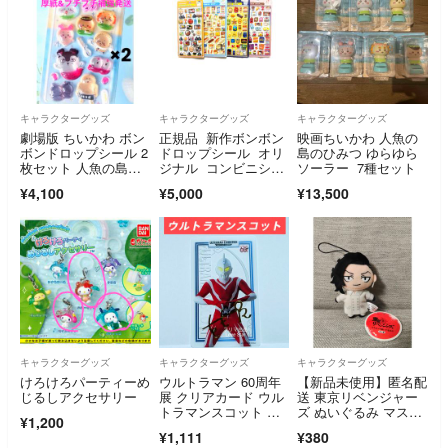
キャラクターグッズ
キャラクターグッズ
キャラクターグッズ
劇場版 ちいかわ ボン
正規品 新作ボンボン
映画ちいかわ 人魚の
ボンドロップシール 2
ドロップシール オリ
島のひみつ ゆらゆら
枚セット 人魚の島の
ジナル コンビニシリ
ソーラー 7種セット
ひみつ 映画
ーズ4種
¥4,100
¥5,000
¥13,500
キャラクターグッズ
キャラクターグッズ
キャラクターグッズ
けろけろパーティーめ
ウルトラマン 60周年
【新品未使用】匿名配
じるしアクセサリー
展 クリアカード ウル
送 東京リベンジャー
トラマンスコット 入
ズ ぬいぐるみ マスコ
¥1,200
場特典
ット 九井一 ココ
¥1,111
¥380