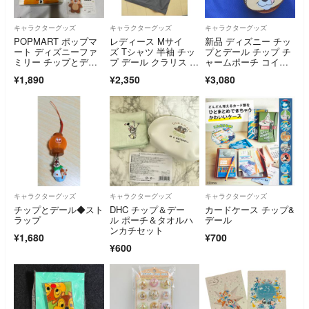
キャラクターグッズ
キャラクターグッズ
キャラクターグッズ
POPMART ポップマ
レディース Mサイ
新品 ディズニー チッ
ート ディズニーファ
ズ Tシャツ 半袖 チッ
プとデール チップ チ
ミリー チップとデー
プ デール クラリス デ
ャームポーチ コイン
ル デール
ィズニー アベイル Av
ケース
¥1,890
¥2,350
¥3,080
ail ブラック
キャラクターグッズ
キャラクターグッズ
キャラクターグッズ
チップとデール◆スト
DHC チップ＆デー
カードケース チップ&
ラップ
ル ポーチ＆タオルハ
デール
ンカチセット
¥1,680
¥700
¥600