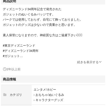
商品説明
ディズニーランド34周年記念で発売された
ガジェットのぬいぐるみバッジです。
パークでは使用しておらず、自宅にて飾っておりました。
ガジェットのグッズは少ないので貴重かと思います。
素人保管になりますので、神経質な方はご遠慮下さい🙇🏻‍♀️
#東京ディズニーランド
#ディズニーランド34周年
#ガジェット
#チップとデール
続きを表示する
#チデ
2年以上前
#ぬいぐるみバッジ
#ディズニー
商品情報
エンタメ/ホビー
カテゴリ
›
おもちゃ/ぬいぐるみ
›
キャラクターグッズ