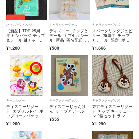
バッジ/ピンバッジ
キャラクターグッズ
キャラクターグッズ
【新品】TDR 25周
ディズニー チップと
スパークリングジュビ
年 ピンバッジ チップ
デール カプセルシー
リー 25周年 チップ
＆デール 鍵チャーム
ル 新品 匿名配送 わ
とデール 限定 ポス
付き 公式 限定
けあり
トカード
¥1,200
¥500
¥1,666
キーホルダー
キャラクターグッズ
キャラクターグッズ
ディズニーリゾー
ディズニーじゃんけ
東京ディズニーリゾー
ト カプセルトイ ポ
ん チップとデール
ト チップ キーチェー
ップコーンバケッ
ン 2個セット ランダ
¥555
ト チップとデール
ム 開封済み 未使用
¥1,200
¥1,290