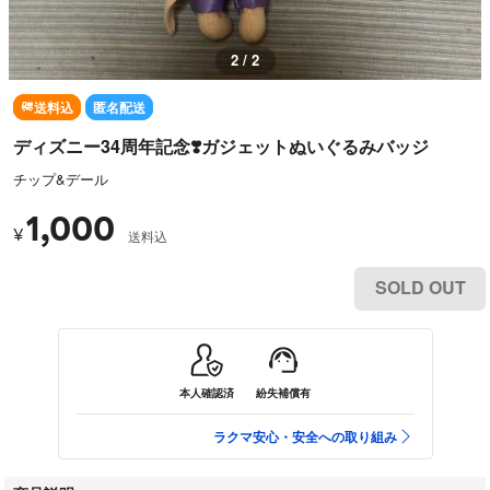
2 / 2
送料込
匿名配送
ディズニー34周年記念❣️ガジェットぬいぐるみバッジ
チップ&デール
1,000
¥
送料込
SOLD OUT
本人確認済
紛失補償有
ラクマ安心・安全への取り組み