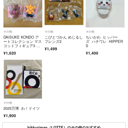
その他
その他
その他
DAISUKE KONDO ア
こびとづかん めじるし
ちいかわ ヒッパー
ートコレクション マス
フレンズ2
ズ ハチワレ HIPPER
コットフィギュア3 ダ
S
¥1,499
イスケコンドウ hosh
¥1,620
¥1,400
i kuma 星 くま セット
その他
2025万博 わ！ドイツ
¥1,900
bikkuriman（LOTTE）のその他のおすすめ