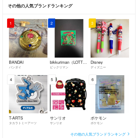
その他の人気ブランドランキング
1
2
3
BANDAI
bikkuriman（LOTTE）
Disney
バンダイ
ビックリマン
ディズニー
4
5
6
T-ARTS
サンリオ
ポケモン
タカラトミーアーツ
サンリオ
ポケモン
その他の人気ブランドランキング