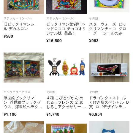
ステッカー（シール）
ステッカー（シール）
その他
旧ビックリマンシー
ビックリマン第9弾 ヘ
スターウォーズ ビッ
ル デカネロン
ッドロココ チョコオリ
クリマンチョコ グロ
ジナル版 美品！
ーグー シールのみ
¥580
¥16,500
¥963
キャラクターグッズ
その他
その他
浮世絵ビックリマ
４種 こびとづかん め
ドラゴンクエスト ふ
ン 浮世絵ブラックゼ
じるしフレンズ ２ め
くびき所スペシャル B
ウス、浮世絵ヘラクラ
じるしアクセサリー フ
賞 ロゴデザインライ
イスト2枚セット
ィギュア ガチャガチャ
ト
¥1,100
¥1,740
¥6,954