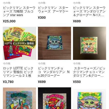
その他
その他
その他
ビックリマン スターウ
ビックリマン スター
ビックリマン スターウ
ォーズ 72種類 フルコ
ウォーズ アーマラー
ォーズ マンダロリアン
ンプ star wars
＆グローグー N-1スタ
¥300
ーファイター
¥25,000
¥699
その他
その他
その他
ロッテ LOTTE ビック
ビックリマンチョ
スターウォーズ／ビッ
リマン 聖核伝 ビック
コ マンダロリアン N
クリマンチョコ＜マン
リマンシール２１枚
o.20グローグー
ダロリアン&グローグ
ー＞NO.2
¥3,780
¥699
¥550