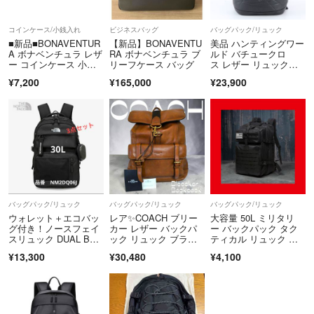
ニックネーム様
ご返信ありがとうございます。特に登録などはしておらずカードなど
コインケース/小銭入れ
ビジネスバッグ
バッグパック/リュック
■新品■BONAVENTUR
【新品】BONAVENTU
美品 ハンティングワー
もないため保証などは有償となってしまうと思います。ただ私も同じ
A ボナベンチュラ レザ
RA ボナベンチュラ ブ
ルド バチュークロ
バックを1年半ほどほぼ毎日通勤バックとして使ってますが、全く問
ー コインケース 小銭
リーフケース バッグ
ス レザー リュックサ
入れ
ック バックパック バ
題なく壊れずに使えている感じでございます。引き続き何卒宜しくお
¥7,200
¥165,000
¥23,900
ッグ ブラック 黒 メン
願い申し上げます
ズ WNM EG29-5
Sho time
- 11ヶ月前
出品者
ありがとうございます。
保証については引き継ぐことは可能でしょうか？ライフタイム保証は
登録済みでしょうか？
ニックネーム
- 11ヶ月前
バッグパック/リュック
バッグパック/リュック
バッグパック/リュック
ウォレット＋エコバッ
​レア✨COACH ブリー
大容量 50L ミリタリ
グ付き！ノースフェイ
カー レザー バックパ
ー バックパック タク
スリュック DUAL BAC
ック リュック ブラウ
ティカル リュック ア
ニックネーム様
KPACK
ン コーチ
ウトドア キャンプ 旅
¥13,300
¥30,480
¥4,100
お世話になっております。色々と検討させて頂いたのですが、昨日ご
行 登山 ジム 通勤 通
学 ブラック
提案頂いた二つで42万円ということであればお受けさせて頂けますが
如何でしょうか？ご検討の程何卒宜しくお願い申し上げます。
Sho time
- 11ヶ月前
出品者