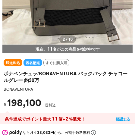
2 / 10
11
現在、
名がこの商品を検討中です
送料込
匿名配送
すぐに購入可
ボナベンチュラ/BONAVENTURA バックパック チャコー
ルグレー 約30万
BONAVENTURA
198,100
¥
送料込
11
2
条件達成でポイント最大
倍+
%還元！
確認する
なら
月々33,033円
から。分割手数料無料