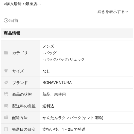
○購入場所：銀座店
○色：ブラック、ガラスコーティング仕様シュリンクレザー
続きを表示する
○サイズ：横30x縦40x幅11㎝です。
6日前
○重さ：1502g
○状態：詳細はお写真をご参照下さい。試着のみのほぼ未使用新品ですが
商品情報
一度人の手に渡った中古品につき細かな傷など気になる方は購入をご遠慮
下さい。
メンズ
○付属品：バック本体のみ
カテゴリ
›
バッグ
○HP商品説明
›
バッグパック/リュック
ヨーロッパ最高級「ノブレッサレザー」と「シュリンクレザー」のコント
ラストの美しさと機能性を兼ね備えたスクエアバックパック。
サイズ
なし
A4の書類やラップトップなどのビジネス必需品の収納はもちろん、出張に
も最適です。
ブランド
BONAVENTURA
背負ったままスムーズに内装へアクセスできるよう両サイドにジップを起
商品の状態
新品、未使用
用。
内側にはラップトップ用ポケットのほか、ガジェット等の小物を収納でき
配送料の負担
送料込
るオープンポケットや安心のファスナーポケット付き。
スーツケースの持ち手に差し込んでお使いいただける便利なキャリーベル
配送方法
かんたんラクマパック(ヤマト運輸)
トにより、スムーズな移動をサポートしてくれます。
イタリアの熟練した革職人が一点一点手作業で丁寧に仕立てており、細部
発送日の目安
支払い後、1～2日で発送