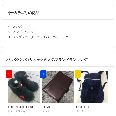
ニックネーム様
同一カテゴリの商品
また発送ですがそれぞれの商品の説明を残したままとしたいので、各
215,000円でご購入頂き、発送は一つにまとめさせて頂けますと幸い
メンズ
です。ご検討の程何卒宜しくお願い申し上げます。
メンズ
›
バッグ
メンズ
›
バッグ
›
バッグパック/リュック
Sho time
- 12ヶ月前
出品者
ニックネーム様
コメント頂き誠にありがとうございます。2つで43万円でしたらお譲
バッグパック/リュックの人気ブランドランキング
り可能です。こんな発送させて頂きますが如何でしょうか？ご検討の
程何卒宜しくお願い申し上げます。
1
2
3
Sho time
- 12ヶ月前
出品者
2つで42万円は可能でしょうか。
ニックネーム
- 12ヶ月前
THE NORTH FACE
TUMI
PORTER
ザノースフェイス
トゥミ
ポーター