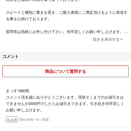
エルメス
カラー···チャコールグレー
スピードと梱包に重きを置き、ご購入者様にご満足頂けるように発送す
素材···本革、シュリンクレザー
る事を心掛けております。
質問等は気軽にお申し付け下さい。何卒宜しくお願い申し上げます。
続きを表示する
※非喫煙者、ペットなしです。
コメント
商品について質問する
まっす1980様
コメント頂き誠にありがとうございます。現状そこまでのお値引きは
できませんが2000円でしたらお値引きできます。引き続き何卒宜しく
お願い申し上げます。
Sho time
- 4ヶ月前
出品者