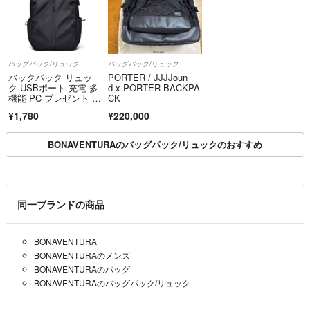
色々とありがとうございました。
購入したいのですが、金額で悩んでいます。
もう少し検討させていただきます。
バッグパック/リュック
バッグパック/リュック
バックパック リュッ
PORTER / JJJJoun
ク USBポート 充電 多
d x PORTER BACKPA
購入させていただく場合はこちらのサイトからいたします。
機能 PC プレゼント ブ
CK
ラック
ニックネーム
- 12ヶ月前
¥1,780
¥220,000
BONAVENTURAのバッグパック/リュックのおすすめ
ニックネーム様
コメント頂き誠にありがとうございます。こちらのシワは購入時から
付いているものですが、実際は底面となりますのでほぼ目立たず気に
ならないかと思いますが、個人差がありますのでその点含めてご検討
同一ブランドの商品
いただけますと幸いです。引き続き何卒宜しくお願い申し上げます。
Sho time
- 12ヶ月前
出品者
BONAVENTURA
BONAVENTURAのメンズ
写真6枚目のシワは元からでしょうか？
BONAVENTURAのバッグ
写真だと目立ちますが、実際目立ちますか？
BONAVENTURAのバッグパック/リュック
ニックネーム
- 12ヶ月前