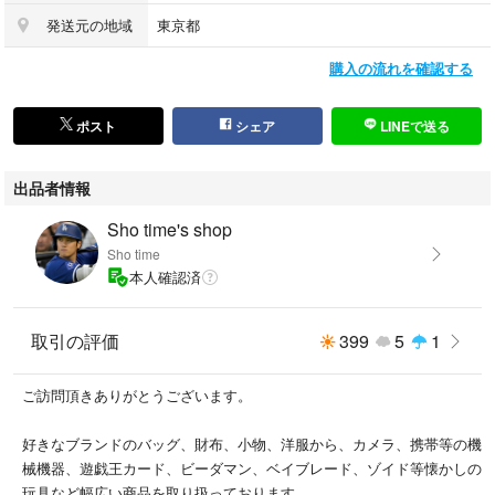
のステッチまでこだわり抜いた逸品。
発送元の地域
東京都
使用されている革はエルメスなどにも納品しているドイツ老舗タンナーぺ
購入の流れを確認する
リンガー社の最高級レザーになります。
コレクション目的などで傷など気になる方は購入をご遠慮ください。一度
ポスト
シェア
LINEで送る
人の手に渡った中古品にご理解のある方のご購入をお待ちしております。
出品者情報
ご検討の程何卒宜しくお願い申し上げます。
Sho time's shop
検索ワード
Sho time
ボナベンチュラ
本人確認済
BONAVENTURA
ハンドバック
取引の評価
399
5
1
トートバッグ
ショルダーバック
バック
ご訪問頂きありがとうございます。
バッグ
デート
好きなブランドのバッグ、財布、小物、洋服から、カメラ、携帯等の機
レディース
械機器、遊戯王カード、ビーダマン、ベイブレード、ゾイド等懐かしの
メンズ
玩具など幅広い商品を取り扱っております。