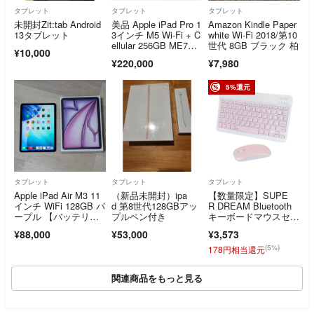
タブレット
タブレット
タブレット
未開封Zit:tab Android
美品 Apple iPad Pro 1
Amazon Kindle Paper
13タブレット
3インチ M5 Wi-Fi + C
white Wi-Fi 2018/第10
ellular 256GB ME7W4
世代 8GB ブラック 柏
¥10,000
J/A スペースグラ
¥220,000
¥7,980
イ スタンダードグラ
ス バッテリー最大容
量100%【C8532-80】
5%還元
タブレット
タブレット
タブレット
Apple iPad Air M3 11
（新品未開封）ipa
【数量限定】SUPE
インチ WiFi 128GB パ
d 第8世代128GBアッ
R DREAM Bluetooth
ープル 【バッテリー1
プルペン付き
キーボードマウスセッ
00%】
ト 充
¥88,000
¥53,000
¥3,573
(5%)
178円相当還元
関連商品をもっと見る