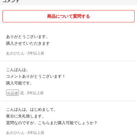
コメント
小さい子供がいて、仕事もしてますので、急ぎのご用意が難しい場合も
あるかと思います。
必ずご連絡いたしますので、お待ちいただけるとありがたいです。
商品について質問する
家族含め、喫煙者・ペットいません。
ありがとうございます。
他で出品してる物もありますので、いいね♡をして頂いていても、急に
購入させていただきます
出品取りやめることもあります。
あさひたん
- 3年以上前
値下げ待ちの方も、コメントいただけたら、有難いです。
ご希望金額提示していただければ、スムーズにお取り引きできるかと思
います！
こんばんは。
コメントありがとうございます！
即購入もちろん可能ですが、上記ご理解いただいた上で、購入して下さ
購入可能です。
いね。
花
- 3年以上前
出品者
最後まで、読んでいただき、ありがとうございました。
それでは、良いご縁がありますように。
こんばんは。はじめまして。
夜分に失礼致します。
質問なのですが、こちらまだ購入可能でしょうか？
あさひたん
- 3年以上前