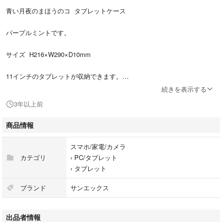
青い月夜のまほうのコ タブレットケース
パープルミントです。
サイズ H216×W290×D10mm
11インチのタブレットが収納できます。
続きを表示する
柔らか素材でチャックつき。
3年以上前
タブレットの傷防止や他の使い方にもできますよ。
商品情報
価格：（税込）2,794円
スマホ/家電/カメラ
カテゴリ
›
PC/タブレット
›
タブレット
ブランド
サンエックス
出品者情報