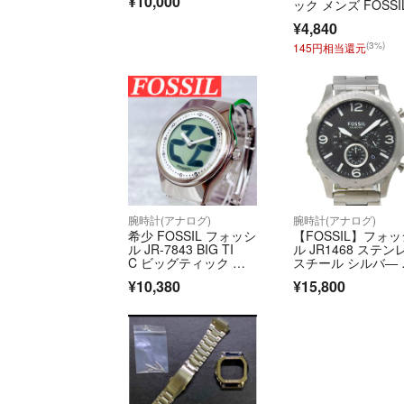
¥10,000
ック メンズ FOSSI
¥4,840
(3%)
145円相当還元
腕時計(アナログ)
腕時計(アナログ)
希少 FOSSIL フォッシ
【FOSSIL】フォ
ル JR-7843 BIG TI
ル JR1468 ステン
C ビッグティック ク
スチール シルバ― 
オーツ Y2K メンズ 腕
オーツ クロノグラ
¥10,380
¥15,800
時計
フ メンズ ブラック
字盤 腕時計