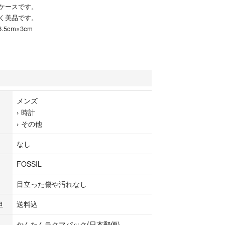
ケースです。
く美品です。
.5cm×3cm
メンズ
›
時計
›
その他
なし
FOSSIL
目立った傷や汚れなし
担
送料込
かんたんラクマパック(日本郵便)