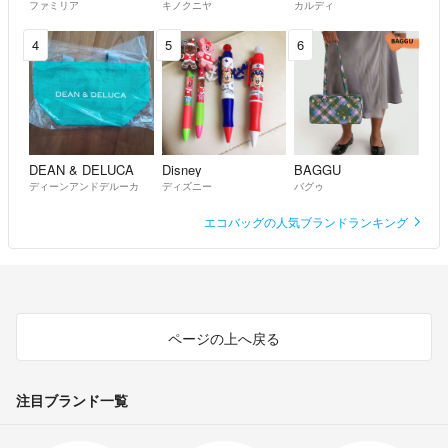
ファミリア
キノクニヤ
カルディ
4
5
6
DEAN & DELUCA
Disney
BAGGU
ディーンアンドデルーカ
ディズニー
バグゥ
エコバッグの人気ブランドランキング
ページの上へ戻る
注目ブランド一覧