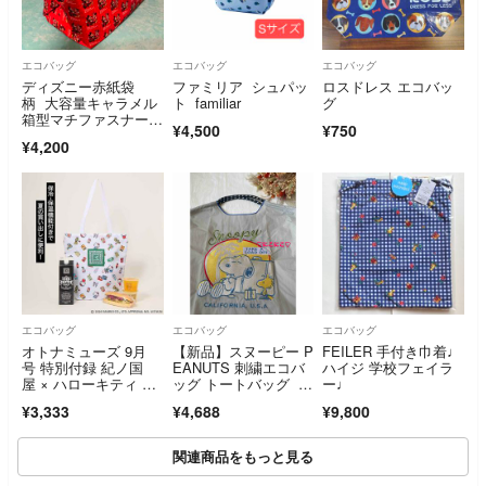
エコバッグ
エコバッグ
エコバッグ
ディズニー赤紙袋
ファミリア シュパッ
ロスドレス エコバッ
柄 大容量キャラメル
ト familiar
グ
箱型マチファスナー付
¥4,500
¥750
きボストンバッグ ボ
¥4,200
ストンバッグ 大容量
エコバッグ エコバッ
グ 紙袋柄
エコバッグ
エコバッグ
エコバッグ
オトナミューズ 9月
【新品】スヌーピー P
FEILER 手付き巾着♩
号 特別付録 紀ノ国
EANUTS 刺繍エコバ
ハイジ 学校フェイラ
屋 × ハローキティ ジ
ッグ トートバッグ ラ
ー♩
ップ付き保冷・保温バ
イトグレー Mサイズ
¥3,333
¥4,688
¥9,800
ッグ
関連商品をもっと見る