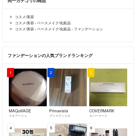
同一カテゴリの商品
コスメ/美容
コスメ/美容
›
ベースメイク/化粧品
コスメ/美容
›
ベースメイク/化粧品
›
ファンデーション
ファンデーションの人気ブランドランキング
1
2
3
MAQuillAGE
Primavista
COVERMARK
マキアージュ
プリマヴィスタ
カバーマーク
4
5
6