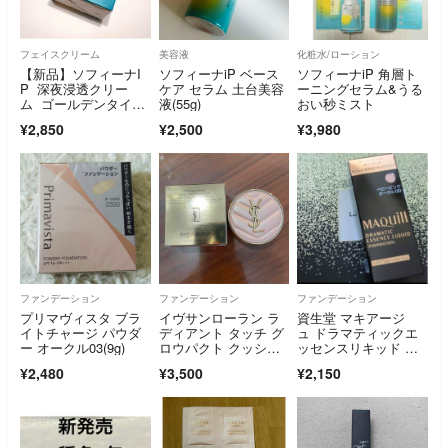
フェイスクリーム
美容液
化粧水/ローション
【新品】ソフィーナI
ソフィーナiP ベース
ソフィーナiP 角層ト
P 深夜浸透クリー
ケア セラム 土台美容
ーニングセラム&うる
ム ゴールデンタイム
液(55g)
おい秒ミスト
リペア 本体 55g
¥2,850
¥2,500
¥3,980
ファンデーション
ファンデーション
ファンデーション
プリマヴィスタ ブラ
イヴサンローラン ラ
資生堂 マキアージ
イトチャージ パウダ
ディアント タッチ グ
ュ ドラマティックエ
ー オークル03(9g)
ロウパクト クッショ
ッセンスリキッド ベ
ン B10 ミニ 5g
ビーピンクオークル0
¥2,480
¥3,500
¥2,150
0(25ml)