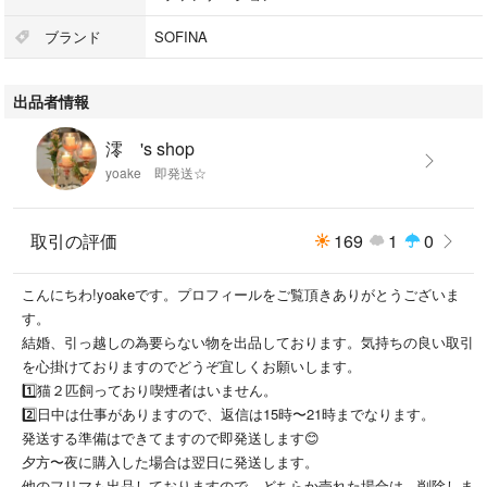
ブランド
SOFINA
出品者情報
澪 's shop
yoake 即発送☆
取引の評価
169
1
0
こんにちわ!yoakeです。プロフィールをご覧頂きありがとうございま
す。
結婚、引っ越しの為要らない物を出品しております。気持ちの良い取引
を心掛けておりますのでどうぞ宜しくお願いします。
1️⃣猫２匹飼っており喫煙者はいません。
2️⃣日中は仕事がありますので、返信は15時〜21時までなります。
発送する準備はできてますので即発送します😊
夕方〜夜に購入した場合は翌日に発送します。
他のフリマも出品しておりますので、どちらか売れた場合は、削除しま