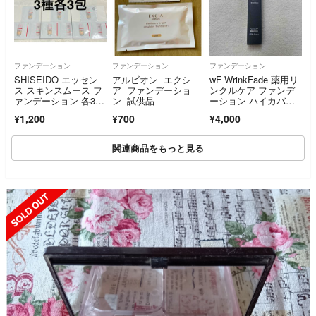
ファンデーション
ファンデーション
ファンデーション
SHISEIDO エッセン
アルビオン エクシ
wF WrinkFade 薬用リ
ス スキンスムース フ
ア ファンデーショ
ンクルケア ファンデ
ァンデーション 各3
ン 試供品
ーション ハイカバ
包 サンプル
ー 20g ナチュラルベ
¥1,200
¥700
¥4,000
ージュ
関連商品をもっと見る
SOLD OUT