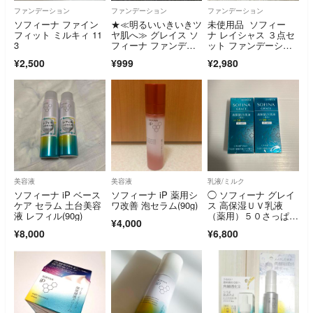
ファンデーション
ファンデーション
ファンデーション
ソフィーナ ファイン
★≪明るいいきいきツ
未使用品 ソフィー
フィット ミルキィ 11
ヤ肌へ≫ グレイス ソ
ナ レイシャス ３点セ
3
フィーナ ファンデー
ット ファンデーショ
ション ＆ 化粧下地
ン パウダー
¥2,500
¥999
¥2,980
美容液
美容液
乳液/ミルク
ソフィーナ iP ベース
ソフィーナ iP 薬用シ
◯ ソフィーナ グレイ
ケア セラム 土台美容
ワ改善 泡セラム(90g)
ス 高保湿ＵＶ乳液
液 レフィル(90g)
（薬用）５０さっぱり
¥4,000
(30ml) ×2
¥8,000
¥6,800