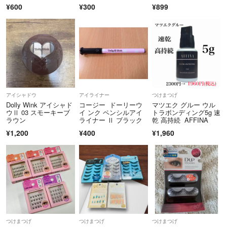
ク コージー本舗
ラ
¥600
¥300
¥899
アイシャドウ
アイライナー
つけまつげ
Dolly Wink アイシャド
コージー ドーリーウ
マツエク グルー ウル
ウⅡ 03 スモーキーブ
イ ンク ペンシルアイ
トラボンディング5g 速
ラウン
ライナー Ⅱ ブラック
乾 高持続 AFFINA
¥1,200
¥400
¥1,960
つけまつげ
つけまつげ
つけまつげ