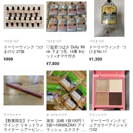
つけまつげ
つけまつげ
つけまつげ
ドーリーウィンク つけ
♡益若つばさ Dolly Wi
ドーリーウィンク つ
まのり 27個
nk 下まつ毛 14番 8セ
けまNo.11
ット+オマケ付き
¥999
¥1,300
¥7,800
アイライナー
まつげエクステ
アイシャドウ
【数量限定】ドーリー
激安 浜崎 1袋100円！
ドーリーウィンク ピ
ウインク リキッドラメ
3袋〜HAMAZAKI アイ
ュアカラーアイシャド
ライナー シアーピン
ラッシュ エクステ バ
ウ02