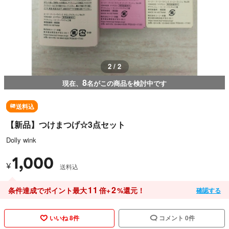
1 / 2
8
現在、
名がこの商品を検討中です
送料込
【新品】つけまつげ☆3点セット
Dolly wink
1,000
¥
送料込
11
2
条件達成でポイント最大
倍+
%還元！
確認する
いいね 8件
コメント 0件