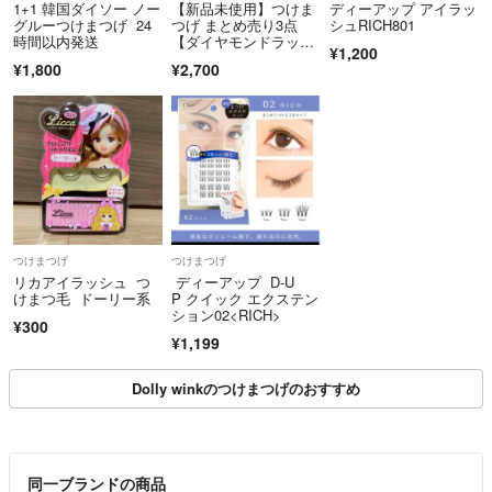
1+1 韓国ダイソー ノー
【新品未使用】つけま
ディーアップ アイラッ
グルーつけまつげ 24
つげ まとめ売り3点
シュRICH801
時間以内発送
【ダイヤモンドラッシ
¥1,200
ュ】おまけネイルシー
¥1,800
¥2,700
ル付
つけまつげ
つけまつげ
リカアイラッシュ つ
ディーアップ D-U
けまつ毛 ドーリー系
P クイック エクステン
ション02<RICH>
¥300
¥1,199
Dolly winkのつけまつげのおすすめ
同一ブランドの商品