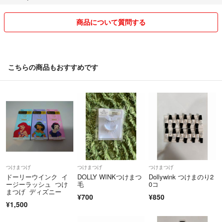
家事・育児・仕事の合間で作業させて頂きます。
返信、商品の発送等、可能な限り早急に対応致しますがお待たせするこ
商品について質問する
とが多々あると思いますがどうかご容赦ください。
落札頂ける方との感覚、価値観の共有について１００％は難しいので
トラブル防止のため、商品状態は出来るだけ詳細に撮影⇒複数枚掲載致
こちらの商品もおすすめです
します。
どうか画像確認の上、購入判断をお願い致します。
気持ちよくお取引出来る様努めさせて頂きます。
どうぞ宜しくお願い致します。
あなたの希望の品がありますように。
つけまつげ
つけまつげ
つけまつげ
ドーリーウインク イ
DOLLY WINKつけまつ
Dollywink つけまのり2
ージーラッシュ つけ
毛
0コ
まつげ ディズニー
¥700
¥850
¥1,500