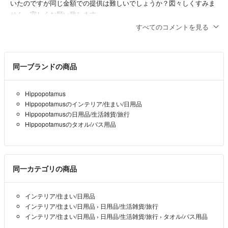
いたのですが同じ金額での提供は難しいでしょうか？図々しくすみま
せん。宜しくお願い致します。
すべてのコメントを見る
ブルーローズ
- 2年以上前
こちらのバスタオルとブルーのバスタオルの2点購入希望です！おま
同一ブランドの商品
とめお値引きお願い出来ますか？また、専用ページにて2点合計金額
をお願いしたいです。
Hippopotamus
ブルーローズ
- 2年以上前
Hippopotamusのインテリア/住まい/日用品
Hippopotamusの日用品/生活雑貨/旅行
Hippopotamusのタオル/バス用品
同一カテゴリの商品
インテリア/住まい/日用品
インテリア/住まい/日用品
›
日用品/生活雑貨/旅行
インテリア/住まい/日用品
›
日用品/生活雑貨/旅行
›
タオル/バス用品