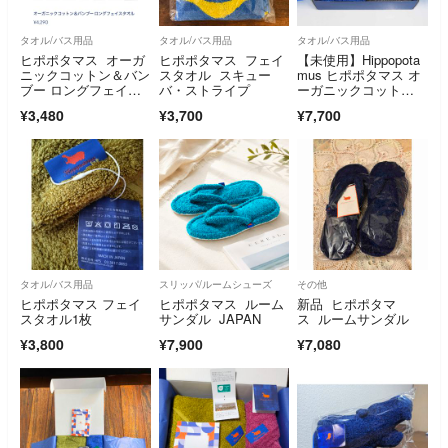
タオル/バス用品
タオル/バス用品
タオル/バス用品
ヒポポタマス オーガ
ヒポポタマス フェイ
【未使用】Hippopota
ニックコットン＆バン
スタオル スキュー
mus ヒポポタマス オ
ブー ロングフェイス
バ・ストライプ
ーガニックコット
タオル ①
ン バンブーレーヨ
¥3,480
¥3,700
¥7,700
ン フェイスタオル2枚
セット 高級今治タオ
ル X0598
タオル/バス用品
スリッパ/ルームシューズ
その他
ヒポポタマス フェイ
ヒポポタマス ルーム
新品 ヒポポタマ
スタオル1枚
サンダル JAPAN
ス ルームサンダル
¥3,800
¥7,900
¥7,080