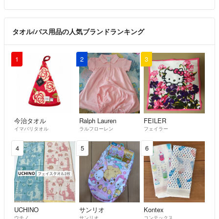
タオル/バス用品の人気ブランドランキング
1
2
3
今治タオル
Ralph Lauren
FEILER
イマバリタオル
ラルフローレン
フェイラー
4
5
6
UCHINO
サンリオ
Kontex
ウチノ
サンリオ
コンテックス