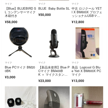
マイク
マイク
マイク
【Blue】BLUEBIRD S
BLUE Baby Bottle SL
中古 ロジクール YET
L コンデンサーマイク
I X BM600X プロフェ
¥50,000
木箱付き
ッショナルUSBマイ
ク bm600x 【可
¥58,000
¥12,800
(C)】
マイク
マイク
マイク
Blue PCマイク BM20
【新品未使用】Blue P
美品 Logicool G Blu
0BK
Cマイク BM400B
e Yeti X BM600X PC
K ＋ マイクスタンド
マイク
¥3,000
付き
¥23,000
¥13,000