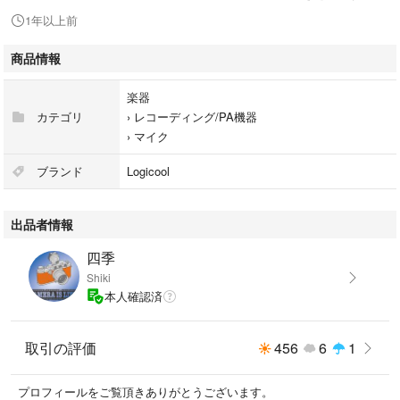
■■ 発送法方 ■■
1年以上前
ゆうパックにて発送致します。
商品情報
■■ 注意事項 ■■
＊商品説明に不備がないよう心がけておりますが、中古出品につきご理解
楽器
頂ける方のみご購入ください。
カテゴリ
›
レコーディング/PA機器
＊あまりにも神経質な方・評価の悪い方は購入をご遠慮ください。
›
マイク
＊商品落札後、素早い入金手続きを願います。商品がお手元に届いて、速
やかにご確認の上受け取り確認（評価）手続を願います。遅れる場合ご連
ブランド
Logicool
絡を頂きますようお願い致します。
出品者情報
四季
Shiki
本人確認済
取引の評価
456
6
1
プロフィールをご覧頂きありがとうございます。