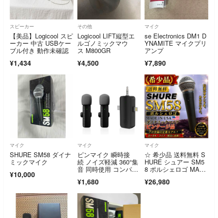
スピーカー
その他
マイク
【美品】Logicool スピ
Logicool LIFT縦型エ
se Electronics DM1 D
ーカー 中古 USBケー
ルゴノミックマウ
YNAMITE マイクプリ
ブル付き 動作未確認
ス M800GR
アンプ
¥1,434
¥4,500
¥7,890
マイク
マイク
マイク
SHURE SM58 ダイナ
ピンマイク 瞬時接
☆ 希少品 送料無料 S
ミックマイク
続 ノイズ軽減 360°集
HURE シュアー SM5
音 同時使用 コンパク
8 ポルシェロゴ MAD
¥10,000
ト スマホ
E IN USA ダイナミッ
¥1,680
¥26,980
クマイク ビンテージ