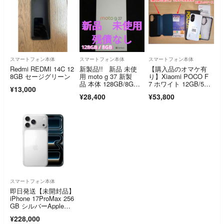
スマートフォン本体
スマートフォン本体
スマートフォン本体
Redmi REDMI 14C 12
新製品!! 新品 未使
【購入品のオマケ有
8GB セージグリーン
用 moto g 37 新製
り】Xiaomi POCO F
品 本体 128GB/8G
7 ホワイト 12GB/512
¥13,000
B 残債なし 5G スマ
GB（一括購入品）
¥28,400
¥53,800
ホ ソフトバンク
スマートフォン本体
即日発送【未開封品】
iPhone 17ProMax 256
GB シルバーApple
版 SIMフリー
¥228,000