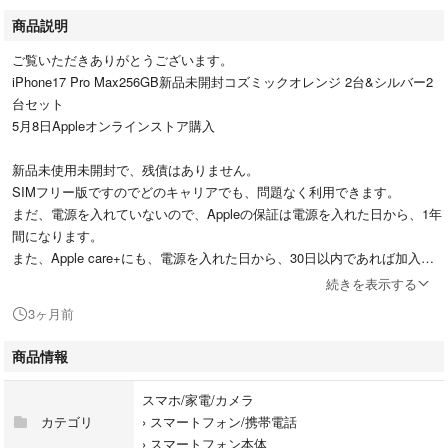
商品説明
ご覧いただきありがとうございます。
iPhone17 Pro Max256GB新品未開封コズミックオレンジ 2台&シルバー2
台セット
5月8日Appleオンラインストア購入
新品未使用未開封で、残債はありません。
SIMフリー版ですのでどのキャリアでも、問題なく利用できます。
まだ、電源を入れていないので、Appleの保証は電源を入れた日から、1年
間になります。
また、Apple care+にも、電源を入れた日から、30日以内であれば加入で
きます。
続きを表示する
3ヶ月前
すり替え防止の為購入後返品等はできません。
初期不良等はAppleにてご対応をお願いします。
商品情報
#iPhone17promax
スマホ/家電/カメラ
#iPhone17Pro
カテゴリ
›
スマートフォン/携帯電話
#Apple
›
スマートフォン本体