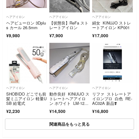
ヘアアイロン
ヘアアイロン
ヘアアイロン
ヘアビューロン 3Dplu
【状態良】ReFa スト
絹女 KINUJO ストレ
s カール 26.5mm
レートアイロン
ートアイロン KP001
¥9,980
¥7,900
¥17,000
ヘアアイロン
ヘアアイロン
ヘアアイロン
SHOBIDO どこでも前
動作良好 KINUIJO ス
リファ ストレートア
髪ミニアイロン 軽量U
トレートヘアアイロ
イロンプロ 白色 RE-
SB 給電式
ン ホワイト LM-12
AC02A 新品❣️
5 ①
¥2,230
¥14,500
¥16,800
関連商品をもっと見る