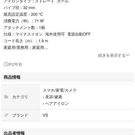
アイロンタイプ：ストレート カール
パイプ径：32 mm
最高設定温度：200 ℃
消費電力（W）：71 W
アタッチメント数：1個
仕様：マイナスイオン 海外使用可 電源自動OFF
コード長さ（m）：1.9 m
家庭用/業務用：家庭用
色：ブラック系
続きを表示する
重量（g）：420 g
約2年前
状態・・・目立った汚れや傷なし
商品情報
問題なく使用できます！
スマホ/家電/カメラ
※外箱や説明書等なし
カテゴリ
›
美容/健康
プチプチに包み、頑丈に梱包してお送りします。
›
ヘアアイロン
状態・・・目立った汚れや傷なし
ブランド
VS
問題なく使用できます！
出品者情報
※外箱や説明書等なし