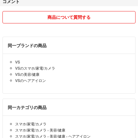
コメント
＊他のサイトでも出品している為、
突然商品を削除する場合がございます。
商品について質問する
予めご了承ください。
同一ブランドの商品
VS
VSのスマホ/家電/カメラ
VSの美容/健康
VSのヘアアイロン
同一カテゴリの商品
スマホ/家電/カメラ
スマホ/家電/カメラ
›
美容/健康
スマホ/家電/カメラ
›
美容/健康
›
ヘアアイロン