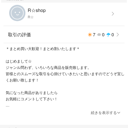
プチプチに包み、頑丈に梱包してお送りします。
R☆shop
R☆
#コテ
#ヘアアイロン
#32mm
取引の評価
7
0
0
#ヴィダルサスーン
#vs
＊まとめ買い大歓迎！まとめ割いたします＊
#2way
はじめまして☆
ジャンル問わず、いろいろな商品を販売致します。
皆様とのスムーズな取引を心掛けていきたいと思いますのでどうぞ宜し
くお願い致します！
気になった商品がありましたら
お気軽にコメントして下さい！
＊洋服の着画はお断りさせていただいておりますのでご了承下さい...
続きを表示する
洋服は平置きまたはハンガーに掛けた状態の写真をご参考下さい。