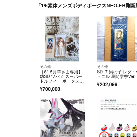
「1/6素体メンズボディボークスNEO-EB
その他
その他
【8/15月華さま専用】
SD17 男の子 レダ・
幼SD ツバメ スーパー
ェニル 星間学寮Ver.
ドルフィー ボークス Y
¥202,099
SD
¥700,000