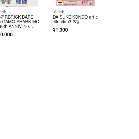
の他
その他
E@RBRICK BAPE
DAISUKE KONDO art c
) CAMO SHARK MC
ollection3 2種
30th ANNIV. 10
¥1,300
 & 400％ 3 PCS
0,000