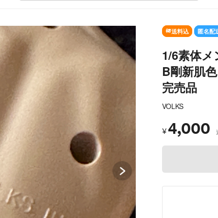
SOLD OUT
送料込
匿名配
1/6素体
B剛新肌
完売品
VOLKS
4,000
¥