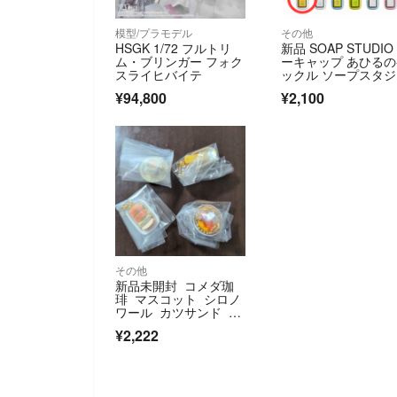
模型/プラモデル
その他
HSGK 1/72 フルトリ
新品 SOAP STUDIO
ム・ブリンガー フォク
ーキャップ あひる
スライヒバイテ
ックル ソープスタ
¥94,800
¥2,100
その他
新品未開封 コメダ珈
琲 マスコット シロノ
ワール カツサンド モ
ーニング カフェオー
¥2,222
レ 4種セット