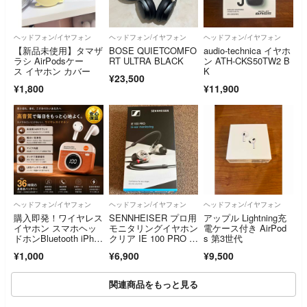
ヘッドフォン/イヤフォン
ヘッドフォン/イヤフォン
ヘッドフォン/イヤフォン
【新品未使用】タマザ
BOSE QUIETCOMFO
audio-technica イヤホ
ラシ AirPodsケー
RT ULTRA BLACK
ン ATH-CKS50TW2 B
ス イヤホン カバー
K
¥23,500
¥1,800
¥11,900
ヘッドフォン/イヤフォン
ヘッドフォン/イヤフォン
ヘッドフォン/イヤフォン
購入即発！ワイヤレス
SENNHEISER プロ用
アップル Lightning充
イヤホン スマホヘッ
モニタリングイヤホン
電ケース付き AirPod
ドホンBluetooth iPho
クリア IE 100 PRO C
s 第3世代
ne android マイクMa
LEAR
¥1,000
¥6,900
¥9,500
c Zoom 08101
関連商品をもっと見る