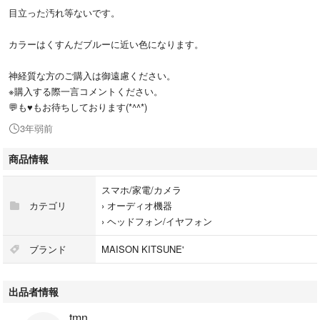
目立った汚れ等ないです。
カラーはくすんだブルーに近い色になります。
神経質な方のご購入は御遠慮ください。
※購入する際一言コメントください。
💬も♥️もお待ちしております(*^^*)
3年弱前
商品情報
スマホ/家電/カメラ
カテゴリ
›
オーディオ機器
›
ヘッドフォン/イヤフォン
ブランド
MAISON KITSUNE'
出品者情報
tmn.