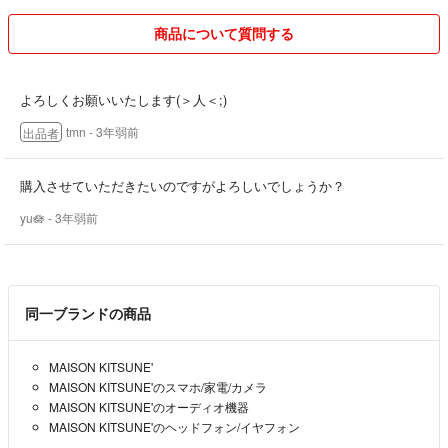
◎発送について◎
・普通郵便､レターパックにて
商品について質問する
発送させていただきます。
（発送方法が変更になる可能性もございます。
その場合あらかじめご連絡させて頂きます。）
よろしくお願いいたします(＞人＜;)
tmn
- 3年弱前
出品者
・土日祝は発送できる日とできない日があります。
購入させていただきたいのですがよろしいでしょうか？
yu🪷
- 3年弱前
◎お値下げについて◎
・理由なしでのお値下げは出来ません。
・新品商品は基本的お値下げ出来ません。
同一ブランドの商品
最後までご覧頂きありがとうございます！
MAISON KITSUNE'
皆様に喜んで頂けるよう丁寧に販売しています！
MAISON KITSUNE'のスマホ/家電/カメラ
MAISON KITSUNE'のオーディオ機器
MAISON KITSUNE'のヘッドフォン/イヤフォン