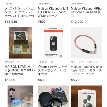
その他
iPhoneケース
iPhoneケース
メゾンキツネ パソコ
Maison Kitsuné x LIN
Maison Kitsune ×iPho
ンケース タブレット
E FRIENDS iPhone1
ne15pro FOX head 新
ケース (15-16インチ)
2/12proケース
品
¥17,980
¥500
¥12,000
iPhoneケース
iPhoneケース
ストラップ/イヤホンジャック
MAISON KITSUN
iPhone14ケース ケー
maison kitsune & topo
E ✖️CASETIFY IPHO
スティファイ メゾン
logie コラボ リストス
NE 14proMax
キツネ
トラップ ピンク
¥5,999
¥6,000
¥5,200