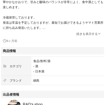
華やかなかおりで、甘みと酸味のバランスが非常によく、食中酒としても
楽しめます。
冷蔵保管しております。
発送は常温を予定しておりますが、最短でお届けできるようヤマト営業所
に持ち込み発送いたします。
また配送の際は、ヤマトのお酒専用箱に入れて配送いたします。どうぞよ
続きを表示する
ろしくお願いします。
6ヶ月前
商品情報
【商品概要】
愛山100%(特等)を使用した特別純米酒です。
食品/飲料/酒
アルコール度数は15%で、精米歩合は60%と高精白の米を使用していま
カテゴリ
›
酒
す。
›
日本酒
ブランド
鍋島
【製造情報】
製造は、鍋島酒造によって行われており、品質管理が徹底されています。
出品者情報
日本酒の楽しみ方を広げる一品です。
RAD's shop
- 商品名: 鍋島