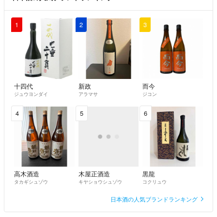
1
2
3
十四代
新政
而今
ジュウヨンダイ
アラマサ
ジコン
4
5
6
高木酒造
木屋正酒造
黒龍
タカギシュゾウ
キヤショウシュゾウ
コクリュウ
日本酒の人気ブランドランキング