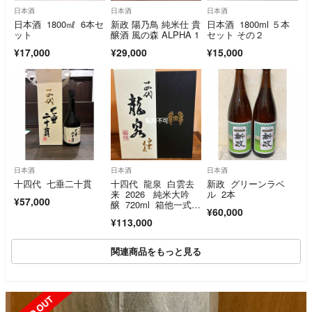
日本酒
日本酒
日本酒
日本酒 1800㎖ 6本セ
新政 陽乃鳥 純米仕 貴
日本酒 1800ml ５本
ット
醸酒 風の森 ALPHA 1
セット その２
¥17,000
¥29,000
¥15,000
日本酒
日本酒
日本酒
十四代 七垂二十貫
十四代 龍泉 白雲去
新政 グリーンラベ
来 2026 純米大吟
ル 2本
¥57,000
醸 720ml 箱他一式付
¥60,000
き
¥113,000
関連商品をもっと見る
SOLD OUT