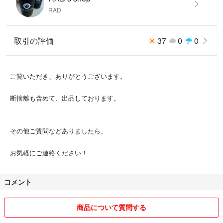
RAD
- 種類: 日本酒
- アルコール度数: 15%
- 原料米: 愛山
取引の評価
37
0
0
- 精米歩合: 60%
- 内容量: 1800ml
- 製造年月: 2025年7月
ご覧いただき、ありがとうございます。
#日本酒
断捨離も含めて、出品しております。
#純米
#大吟醸
その他ご質問などありましたら、
お気軽にご連絡ください！
コメント
商品について質問する